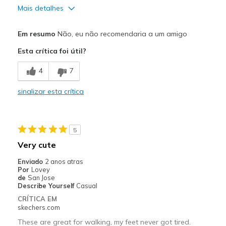
View On Shoes
I'm Into Shoes
Mais detalhes
Contras
Em resumo
Não, eu não recomendaria a um amigo
Need Break In
Esta crítica foi útil?
Poor Cushioning
4
7
Poor Quality
sinalizar esta crítica
Wear Out Quickly
Melhores utilizações
5
Casual Wear
Very cute
Width
Feels too wide
Enviado
2 anos atras
Por
Lovey
de
San Jose
Describe Yourself
Casual
CRÍTICA EM
skechers.com
These are great for walking, my feet never got tired.