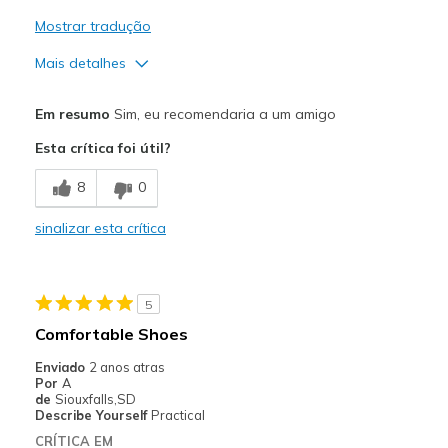
Mostrar tradução
Mais detalhes
Prós
Em resumo
Sim, eu recomendaria a um amigo
Attractive Design
Esta crítica foi útil?
Breathe Well
8
0
Comfortable
sinalizar esta crítica
Stylish
Melhores utilizações
5
Casual Wear
Comfortable Shoes
Travel
Enviado
2 anos atras
Por
A
Width
Feels true to width
de
Siouxfalls,SD
Describe Yourself
Practical
Sizing
Feels true to size
CRÍTICA EM
View On Shoes
I'm Into Shoes