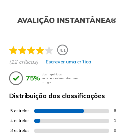
AVALIÇÃO INSTANTÂNEA®
4.1
(12 críticas)
Escrever uma crítica
dos inquiridos
75%
recomendariam isto a um
amigo.
Distribuição das classificações
5 estrelas
8
4 estrelas
1
3 estrelas
0