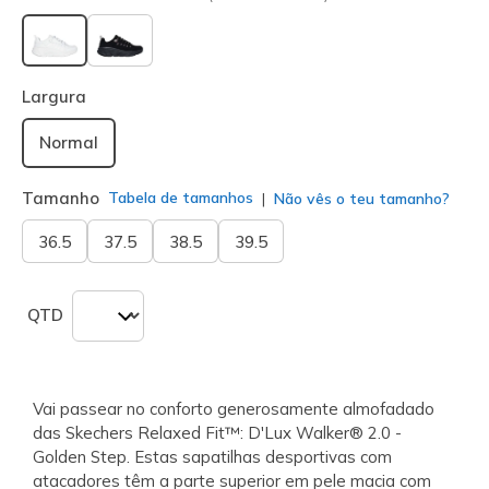
selecionado
Largura
Normal
Tamanho
Tabela de tamanhos
Não vês o teu tamanho?
36.5
37.5
38.5
39.5
QTD
Vai passear no conforto generosamente almofadado
das Skechers Relaxed Fit™: D'Lux Walker® 2.0 -
Golden Step. Estas sapatilhas desportivas com
atacadores têm a parte superior em pele macia com