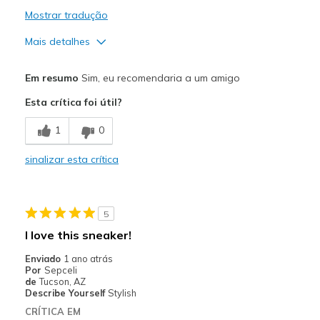
Mostrar tradução
Mais detalhes
Prós
Em resumo
Sim, eu recomendaria a um amigo
Attractive Design
Esta crítica foi útil?
Breathe Well
1
0
Comfortable
sinalizar esta crítica
Durable
Stylish
5
Melhores utilizações
I love this sneaker!
Casual Wear
Enviado
1 ano atrás
Por
Sepceli
Going Out
de
Tucson, AZ
Describe Yourself
Stylish
Special Occasions
CRÍTICA EM