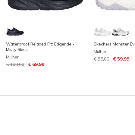
Waterproof Relaxed Fit: Edgeride -
Skechers Monster Ev
Misty Skies
Mulher
Mulher
Preço com descont
para
€ 85,00
€ 59,99
Preço com desconto de
para
€ 100,00
€ 69,99