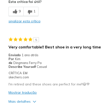
Esta crítica foi útil?
Stylish
9
1
Contras
sinalizar esta crítica
Stiff while walkin
Melhores utilizações
5
Casual Wear
Very comfortable!! Best shoe in a very long time
Sizing
Feels true to size
Enviado
1 ano atrás
View On Shoes
I'm Into Shoes
Por
Kim
de
Dingmans Ferry Pa
Describe Yourself
Casual
CRÍTICA EM
skechers.com
I'm retired and these shoes are perfect for me!!😃💚
Mostrar tradução
Mais detalhes