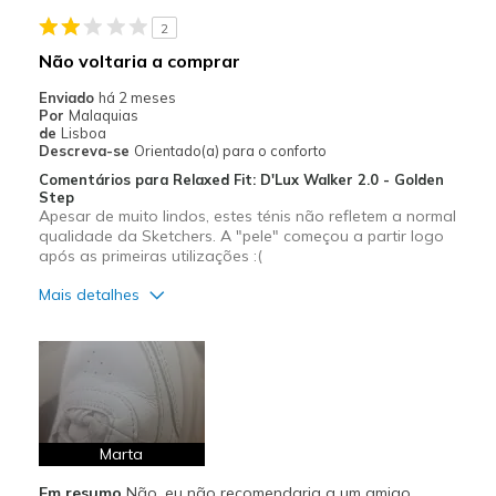
Stylish
2
Melhores utilizações
Não voltaria a comprar
Casual Wear
Enviado
há 2 meses
Por
Malaquias
Going Out
de
Lisboa
Descreva-se
Orientado(a) para o conforto
Travel
Comentários para Relaxed Fit: D'Lux Walker 2.0 - Golden
Step
Sizing
Apesar de muito lindos, estes ténis não refletem a normal
Feels full size too big
qualidade da Sketchers. A "pele" começou a partir logo
View On Shoes
Shoes are for Wearing
após as primeiras utilizações :(
Mais detalhes
Prós
Apoio adequado para o pé
Confortáveis
Design atraente
Marta
Em resumo
Não, eu não recomendaria a um amigo