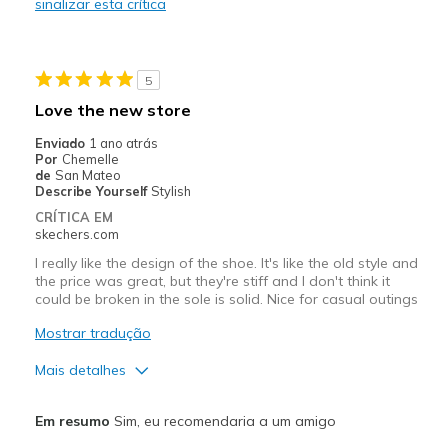
Casual Wear
sinalizar esta crítica
Going Out
Travel
5
Love the new store
Width
Feels true to width
Enviado
1 ano atrás
Sizing
Feels true to size
Por
Chemelle
View On Shoes
I'm Into Shoes
de
San Mateo
Describe Yourself
Stylish
CRÍTICA EM
skechers.com
I really like the design of the shoe. It's like the old style and
the price was great, but they're stiff and I don't think it
could be broken in the sole is solid. Nice for casual outings
Mostrar tradução
Mais detalhes
Prós
Em resumo
Sim, eu recomendaria a um amigo
Attractive Design