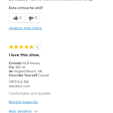
Contras
Esta crítica foi útil?
Desgastam-se facilmente
0
0
a "pele" começou a partir rápido
sinalizar esta crítica
Melhores utilizações
Calçado casual
Largura
Parecem de acordo com o
5
número
I love this shoe.
Números
Parecem de acordo com o
número
Enviado
há 8 meses
Por
MD vb
Os melhores usos
Calçado casual
de
Virginia Beach, VA
Opinião sobre
Gosto de sapatos
Describe Yourself
Casual
calçado
CRÍTICA EM
skechers.com
Comfortable and durable.
Mostrar tradução
Mais detalhes