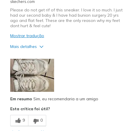
skechers.com
Travel
Please do not get rif of this sneaker. I love it so much. I just
had our second baby & I have had bunion surgery 20 yrs
Width
Feels true to width
ago and flat feet. These are the only reason why my feet
Sizing
Feels true to size
dont hurt & feel cute!
View On Shoes
I'm Into Shoes
Mostrar tradução
Mais detalhes
Prós
Attractive Design
Breathe Well
Comfortable
Em resumo
Sim, eu recomendaria a um amigo
Durable
Esta crítica foi útil?
Stylish
9
0
Melhores utilizações