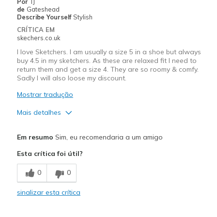
Por
TJ
de
Gateshead
Describe Yourself
Stylish
CRÍTICA EM
skechers.co.uk
I love Sketchers. I am usually a size 5 in a shoe but always
buy 4.5 in my sketchers. As these are relaxed fit I need to
return them and get a size 4. They are so roomy & comfy.
Sadly I will also loose my discount.
Mostrar tradução
Mais detalhes
Prós
Em resumo
Sim, eu recomendaria a um amigo
Attractive Design
Esta crítica foi útil?
Breathe Well
0
0
Comfortable
sinalizar esta crítica
Durable