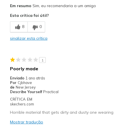
Prós
Em resumo
Sim, eu recomendaria a um amigo
Attractive Design
Esta crítica foi útil?
Breathe Well
8
0
Comfortable
sinalizar esta crítica
Durable
Stylish
1
💚💚💚
Poorly made
Melhores utilizações
Enviado
1 ano atrás
Por
Cjbhave
Casual Wear
de
New Jersey
Describe Yourself
Practical
Going Out
CRÍTICA EM
skechers.com
Special Occasions
Horrible material that gets dirty and dusty one wearing
Travel
Mostrar tradução