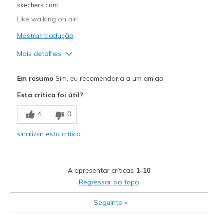
skechers.com
Like walking on air!
Mostrar tradução
Mais detalhes
Prós
Em resumo
Sim, eu recomendaria a um amigo
Comfortable
Esta crítica foi útil?
Stylish
4
0
Sizing
Feels true to size
sinalizar esta crítica
View On Shoes
Shoes are for Wearing
A apresentar críticas
1-10
Regressar ao topo
Seguinte
»