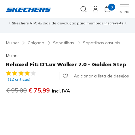
0
Men
MENU
⭐
Skechers VIP:
45 dias de devolução para membros
Inscreve-te
⭐

Mulher
Calçado
Sapatilhas
Sapatilhas casuais
Mulher
Relaxed Fit: D'Lux Walker 2.0 - Golden Step
3$3 de 5 – Classificação do cliente
Adicionar à lista de desejos
(12 críticas)
Preço com desconto de
€ 95,00
para
€ 75,99
incl. IVA