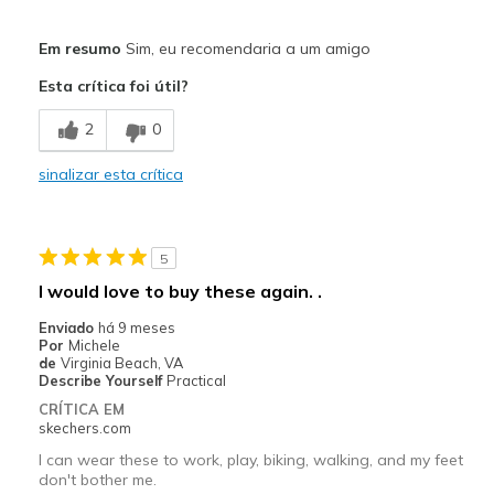
Prós
Em resumo
Sim, eu recomendaria a um amigo
Attractive Design
Esta crítica foi útil?
Comfortable
2
0
Durable
sinalizar esta crítica
Width
Feels true to width
Sizing
Feels true to size
5
I would love to buy these again. .
Enviado
há 9 meses
Por
Michele
de
Virginia Beach, VA
Describe Yourself
Practical
CRÍTICA EM
skechers.com
I can wear these to work, play, biking, walking, and my feet
don't bother me.