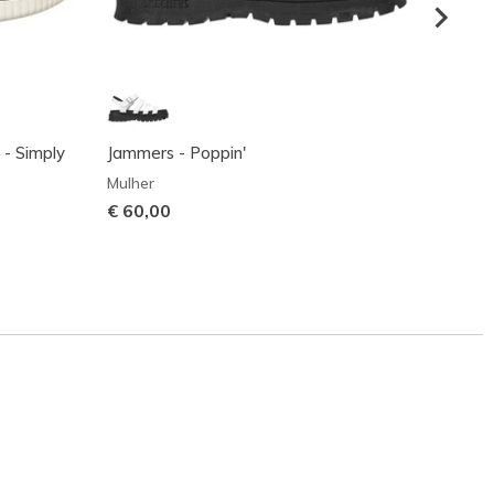
 - Simply
Jammers - Poppin'
GO WA
Mulher
Mulher
€ 60,00
€ 65,