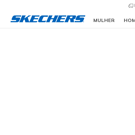
MULHER
HO
Mulher
Calçado
Sandálias