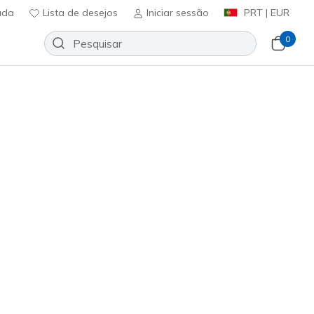
uda
Lista de desejos
Iniciar sessão
PRT | EUR
0
l - Basically Pretty
Adicionar à lista de desejos
em críticas
icação do cliente
ncl. IVA
(#
120016
OFWT
)