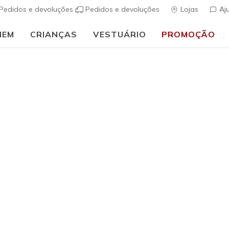
Pedidos e devoluções
Pedidos e devoluções
Lojas
Aj
MEM
CRIANÇAS
VESTUÁRIO
PROMOÇÃO
⭐
Skechers VIP:
45 dias de devolução para membros
Inscreve-te
⭐
Mulher
UNO Sanda
s
5 de 5 – Classif
€ 70,00
i
Cor
Branco Sujo