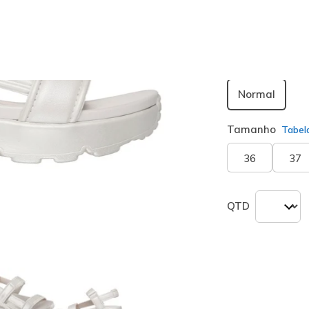
seleciona
Largura
Normal
Tamanho
Tabel
36
37
QTD