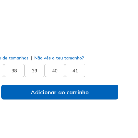
do
a de tamanhos
Não vês o teu tamanho?
38
39
40
41
Adicionar ao carrinho