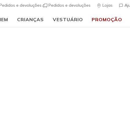
Pedidos e devoluções
Pedidos e devoluções
Lojas
Aj
MEM
CRIANÇAS
VESTUÁRIO
PROMOÇÃO
⭐
Skechers VIP:
45 dias de devolução para membros
Inscreve-te
⭐
Mulher
Skechers 
Glimmer
(
5 de 5 – Classif
€ 70,00
i