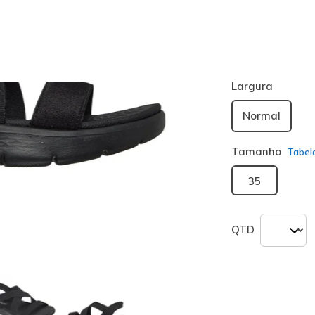
Cor
Preto
(#
14
seleciona
Largura
Normal
Tamanho
Tabel
35
QTD