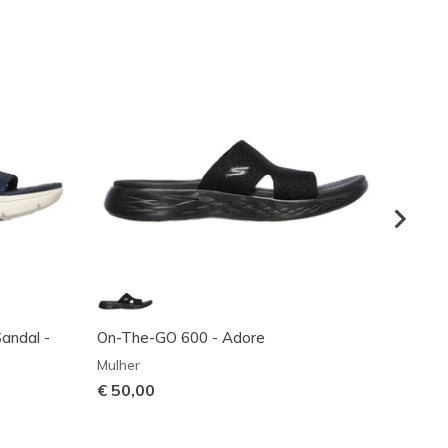
Sandal -
On-The-GO 600 - Adore
Reggae
Mulher
Mulher
€ 50,00
€ 55,