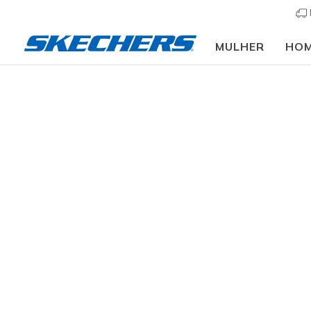
MULHER
HO
Mulher
Calçado
Sandálias