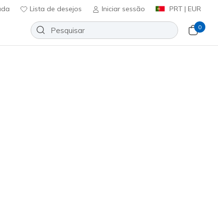
uda
Lista de desejos
Iniciar sessão
PRT | EUR
0
Slip-ins: GO WALK Flex Sandal -
Adicionar à lista de desejos
24 críticas)
icação do cliente
ncl. IVA