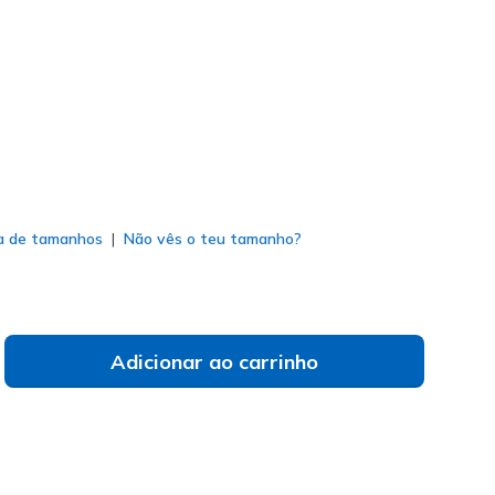
1489
BBK
)
do
a de tamanhos
Não vês o teu tamanho?
Adicionar ao carrinho