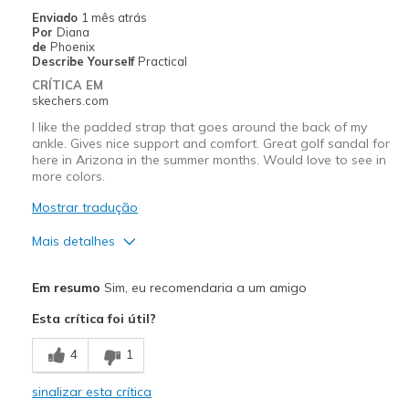
Width
Feels true to width
Enviado
1 mês atrás
Por
Diana
Sizing
Feels true to size
de
Phoenix
View On Shoes
I'm Into Shoes
Describe Yourself
Practical
CRÍTICA EM
skechers.com
I like the padded strap that goes around the back of my
ankle. Gives nice support and comfort. Great golf sandal for
here in Arizona in the summer months. Would love to see in
more colors.
Mostrar tradução
Mais detalhes
Prós
Em resumo
Sim, eu recomendaria a um amigo
Attractive Design
Esta crítica foi útil?
Comfortable
4
1
Stylish
sinalizar esta crítica