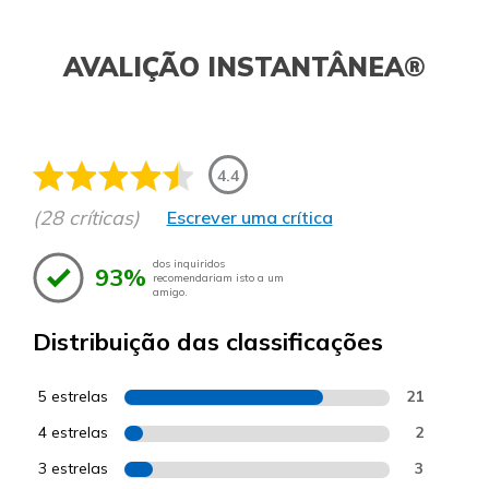
AVALIÇÃO INSTANTÂNEA®
4.4
(28 críticas)
Escrever uma crítica
dos inquiridos
93%
recomendariam isto a um
amigo.
Distribuição das classificações
5 estrelas
21
4 estrelas
2
3 estrelas
3