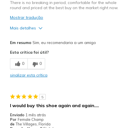
There is no breaking in period, comfortable for the whole
round and priced at the best buy on the market right now.
Mostrar tradução
Mais detalhes
Prós
Em resumo
Sim, eu recomendaria a um amigo
Attractive Design
Esta crítica foi útil?
Breathe Well
0
0
Comfortable
sinalizar esta crítica
Durable
Stylish
5
Melhores utilizações
I would buy this shoe again and again....
Golf
Enviado
1 mês atrás
Por
Female Champ
Width
Feels true to width
de
The Villages, Florida