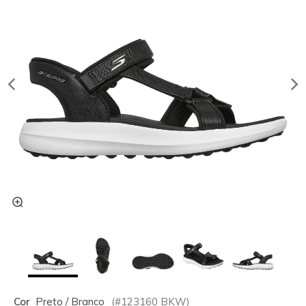
Cor
Preto / Branco
(#
123160
BKW
)