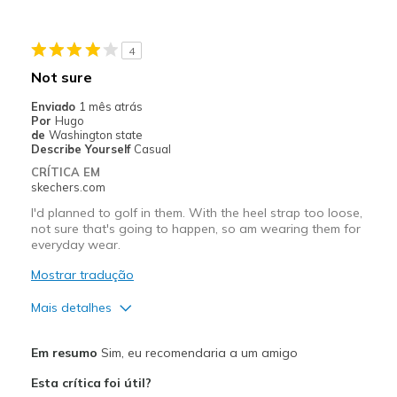
Width
Feels true to width
Sizing
Feels true to size
View On Shoes
Shoes are for Wearing
4
Not sure
Enviado
1 mês atrás
Por
Hugo
de
Washington state
Describe Yourself
Casual
CRÍTICA EM
skechers.com
I'd planned to golf in them. With the heel strap too loose,
not sure that's going to happen, so am wearing them for
everyday wear.
Mostrar tradução
Mais detalhes
Prós
Em resumo
Sim, eu recomendaria a um amigo
Attractive Design
Esta crítica foi útil?