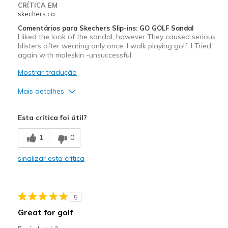
CRÍTICA EM
skechers.ca
Comentários para Skechers Slip-ins: GO GOLF Sandal
I liked the look of the sandal, however They caused serious
blisters after wearing only once. I walk playing golf. I Tried
again with moleskin -unsuccessful.
Mostrar tradução
Mais detalhes
Prós
Esta crítica foi útil?
Attractive Design
1
0
Contras
sinalizar esta crítica
Need Break In
Poor Cushioning
5
Width
Feels true to width
Great for golf
Sizing
Feels true to size