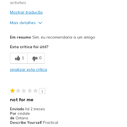
activities.
Mostrar tradução
Mais detalhes
Prós
Em resumo
Sim, eu recomendaria a um amigo
Comfortable
Esta crítica foi útil?
Melhores utilizações
1
0
Casual Wear
sinalizar esta crítica
Width
Feels true to width
Sizing
Feels true to size
View On Shoes
I'm Into Shoes
1
not for me
Enviado
há 2 meses
Por
cindale
de
Ontario
Describe Yourself
Practical