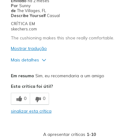
View On Shoes
I'm Really Into Shoes
Enviado
há 2 meses
Por
Sunny
de
The Villages, FL
Describe Yourself
Casual
CRÍTICA EM
skechers.com
The cushioning makes this shoe really comfortable.
Mostrar tradução
Mais detalhes
Prós
Em resumo
Sim, eu recomendaria a um amigo
Attractive Design
Esta crítica foi útil?
Comfortable
0
0
Width
Feels true to width
sinalizar esta crítica
Sizing
Feels true to size
View On Shoes
I'm Into Shoes
A apresentar críticas
1-10