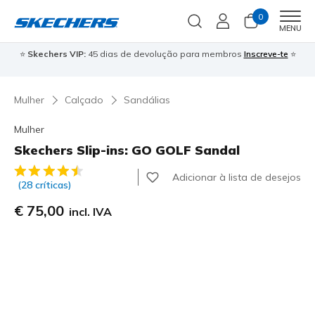
0
Men
MENU
⭐
Skechers VIP:
45 dias de devolução para membros
Inscreve-te
⭐

Mulher
Calçado
Sandálias
Mulher
Skechers Slip-ins: GO GOLF Sandal
3$5 de 5 – Classificação do cliente
Adicionar à lista de desejos
(28 críticas)
€ 75,00
incl. IVA