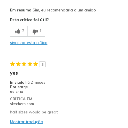
Prós
Em resumo
Sim, eu recomendaria a um amigo
Attractive Design
Esta crítica foi útil?
Comfortable
2
1
Durable
sinalizar esta crítica
Stylish
Width
Feels true to width
5
Sizing
Feels true to size
yes
View On Shoes
Shoes are for Wearing
Enviado
há 2 meses
Por
sarge
de
cr ia
CRÍTICA EM
skechers.com
half sizes would be great
Mostrar tradução