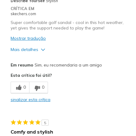
Describe Yourself
Stylish
Sizing
Feels true to size
CRÍTICA EM
skechers.com
Super comfortable golf sandal - cool in this hot weather,
yet gives the support needed to play the game!
Mostrar tradução
Mais detalhes
Prós
Em resumo
Sim, eu recomendaria a um amigo
Attractive Design
Esta crítica foi útil?
Breathe Well
0
0
Comfortable
sinalizar esta crítica
Stylish
Melhores utilizações
5
Golfing
Comfy and stylish