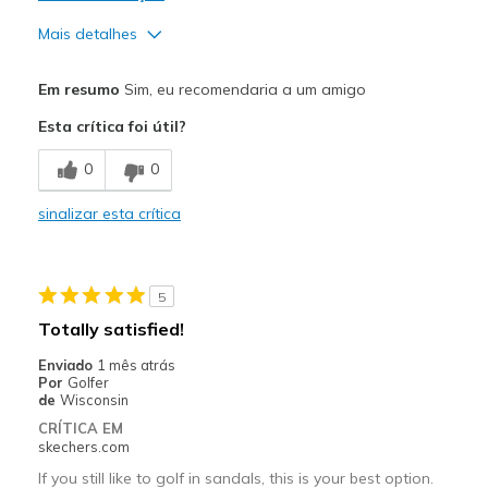
Mais detalhes
Prós
Em resumo
Sim, eu recomendaria a um amigo
Attractive Design
Esta crítica foi útil?
Breathe Well
0
0
Comfortable
sinalizar esta crítica
Durable
Stylish
5
Melhores utilizações
Totally satisfied!
Casual Wear
Enviado
1 mês atrás
Por
Golfer
Travel
de
Wisconsin
CRÍTICA EM
Width
Feels too wide
skechers.com
Sizing
Feels half size too small
If you still like to golf in sandals, this is your best option.