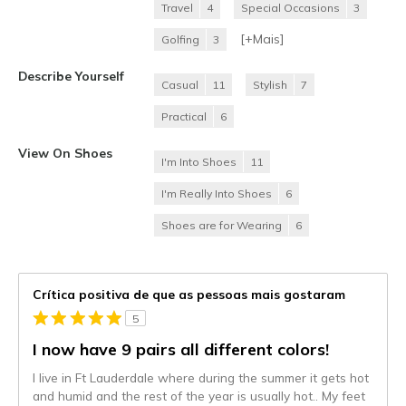
Travel
4
Special Occasions
3
[+
Mais
]
Golfing
3
Describe Yourself
Casual
11
Stylish
7
Practical
6
View On Shoes
I'm Into Shoes
11
I'm Really Into Shoes
6
Shoes are for Wearing
6
Crítica positiva de que as pessoas mais gostaram
5
I now have 9 pairs all different colors!
I live in Ft Lauderdale where during the summer it gets hot
and humid and the rest of the year is usually hot.. My feet