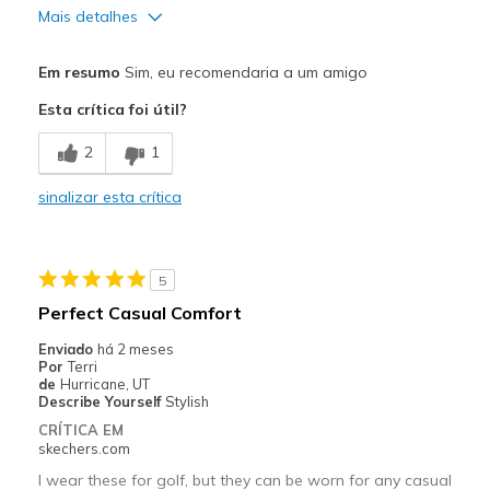
Mais detalhes
Prós
Em resumo
Sim, eu recomendaria a um amigo
Attractive Design
Esta crítica foi útil?
Breathe Well
2
1
Comfortable
sinalizar esta crítica
Durable
Stylish
5
Melhores utilizações
Perfect Casual Comfort
wish theycame in half sizes
Enviado
há 2 meses
Por
Terri
Width
Feels true to width
de
Hurricane, UT
Describe Yourself
Stylish
Sizing
Feels true to size
CRÍTICA EM
skechers.com
I wear these for golf, but they can be worn for any casual