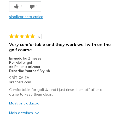
Breathe Well
2
1
Comfortable
sinalizar esta crítica
Durable
Stylish
5
Contras
Very comfortable and they work well with on the
golf course
I wish the heel had an adjustable strap.
Enviado
há 2 meses
Melhores utilizações
Por
Golfer gal
de
Phoenix arizona
Casual Wear
Describe Yourself
Stylish
CRÍTICA EM
Golf
skechers.com
Comfortable for golf ⛳️ and i just rinse them off after a
Sizing
Feels true to size
game to keep them clean.
View On Shoes
Shoes are for Wearing
Mostrar tradução
Mais detalhes