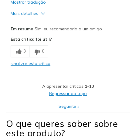
Mostrar tradução
Mais detalhes
Prós
Em resumo
Sim, eu recomendaria a um amigo
Comfortable
Esta crítica foi útil?
Durable
3
0
Stylish
sinalizar esta crítica
Melhores utilizações
Casual Wear
A apresentar críticas
1-10
Travel
Regressar ao topo
Width
Feels true to width
Seguinte
»
Sizing
Feels half size too small
View On Shoes
I'm Into Shoes
O que queres saber sobre
este produto?