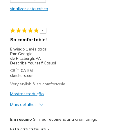
Durable
sinalizar esta crítica
Stylish
Melhores utilizações
5
Casual Wear
So comfortable!
Going Out
Enviado
1 mês atrás
Por
Georgie
Width
Feels true to width
de
Pittsburgh, PA
Describe Yourself
Casual
Sizing
Feels true to size
CRÍTICA EM
View On Shoes
I'm Into Shoes
skechers.com
Very stylish & so comfortable.
Mostrar tradução
Mais detalhes
Prós
Em resumo
Sim, eu recomendaria a um amigo
Attractive Design
Esta crítica foi útil?