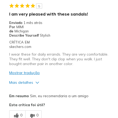
5
Going Out
I am very pleased with these sandals!
Special Occasions
Enviado
1 mês atrás
Por
MIMI
Travel
de
Michigan
Describe Yourself
Stylish
Width
Feels true to width
CRÍTICA EM
skechers.com
Sizing
Feels true to size
View On Shoes
I'm Into Shoes
I wear these for daily errands. They are very comfortable.
They fit well. They don't clip clop when you walk. I just
bought another pair in another color.
Mostrar tradução
Mais detalhes
Prós
Em resumo
Sim, eu recomendaria a um amigo
Attractive Design
Esta crítica foi útil?
Comfortable
0
0