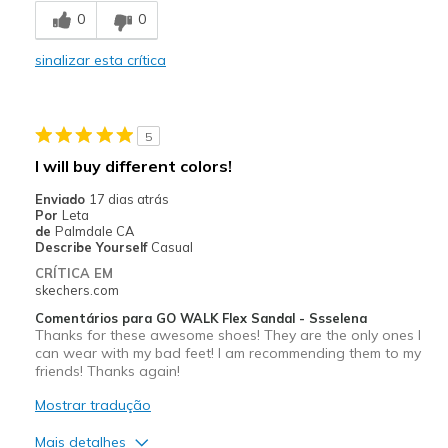
0
0
Comfortable
sinalizar esta crítica
Durable
Stylish
5
Melhores utilizações
I will buy different colors!
Casual Wear
Enviado
17 dias atrás
Por
Leta
Width
Feels true to width
de
Palmdale CA
Describe Yourself
Casual
Sizing
Feels half size too big
CRÍTICA EM
skechers.com
Comentários para GO WALK Flex Sandal - Ssselena
Thanks for these awesome shoes! They are the only ones I
can wear with my bad feet! I am recommending them to my
friends! Thanks again!
Mostrar tradução
Mais detalhes