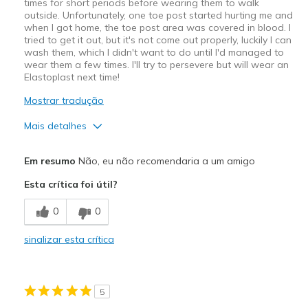
times for short periods before wearing them to walk
Sizing
Feels true to size
outside. Unfortunately, one toe post started hurting me and
when I got home, the toe post area was covered in blood. I
View On Shoes
I'm Into Shoes
tried to get it out, but it's not come out properly, luckily I can
wash them, which I didn't want to do until I'd managed to
wear them a few times. I'll try to persevere but will wear an
Elastoplast next time!
Mostrar tradução
Mais detalhes
Prós
Em resumo
Não, eu não recomendaria a um amigo
Attractive Design
Esta crítica foi útil?
Breathe Well
0
0
Durable
sinalizar esta crítica
Stylish
Contras
5
Need Break In