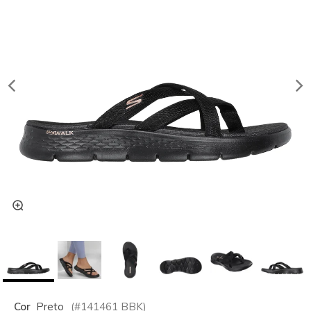
Cor
Preto
(#
141461
BBK
)