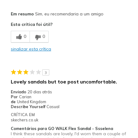
Prós
Em resumo
Sim, eu recomendaria a um amigo
Attractive Design
Esta crítica foi útil?
Breathe Well
0
0
Comfortable
sinalizar esta crítica
Durable
Stylish
3
Melhores utilizações
Lovely sandals but toe post uncomfortable.
Casual Wear
Enviado
20 dias atrás
Por
Carian
Going Out
de
United Kingdom
Describe Yourself
Casual
Special Occasions
CRÍTICA EM
skechers.co.uk
Travel
Comentários para GO WALK Flex Sandal - Ssselena
I think these sandals are lovely, I'd worn them a couple of
Width
Feels true to width