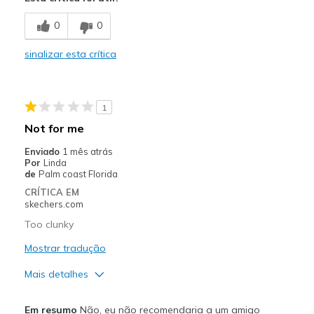
Comfortable
0
0
Stylish
sinalizar esta crítica
Melhores utilizações
Casual Wear
1
Going Out
Not for me
Travel
Enviado
1 mês atrás
Por
Linda
Width
Feels true to width
de
Palm coast Florida
Sizing
Feels true to size
CRÍTICA EM
skechers.com
View On Shoes
I'm Into Shoes
Too clunky
Mostrar tradução
Mais detalhes
Contras
Em resumo
Não, eu não recomendaria a um amigo