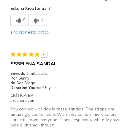
Need Break In
Esta crítica foi útil?
Poor Cushioning
0
1
View On Shoes
I'm Really Into Shoes
sinalizar esta crítica
5
SSSELENA SANDAL
Enviado
1 mês atrás
Por
Sunny
de
San Diego
Describe Yourself
Stylish
CRÍTICA EM
skechers.com
You can walk all day in these sandals. The straps are
amazingly comfortable. Wish they came in more colors
cause it's own everyone if them, especially white. My size
was a bit small though