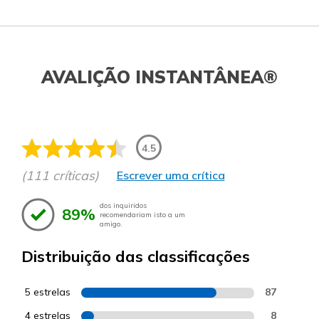
AVALIÇÃO INSTANTÂNEA®
4.5
(111 críticas)
Escrever uma crítica
dos inquiridos
89%
recomendariam isto a um
amigo.
Distribuição das classificações
5 estrelas
87
4 estrelas
8