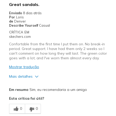
Melhores utilizações
Great sandals.
Calçado casual
Enviado
8 dias atrás
Por
Loris
Largura
Parecem demasiado largos
de
Denver
Describe Yourself
Casual
Números
Parecem meio número acima
CRÍTICA EM
Os melhores usos
Calçado casual
skechers.com
Opinião sobre calçado
Os sapatos são para usar
Confortable from the first time I put them on. No break-in
period. Great support. I have had them only 2 weeks so I
can't comment on how long they will last. The green color
goes with a lot, and I've worn them almost every day.
Mostrar tradução
Mais detalhes
Prós
Em resumo
Sim, eu recomendaria a um amigo
Attractive Design
Esta crítica foi útil?
Stylish
0
0
Melhores utilizações