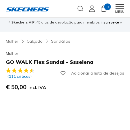
0
Men
MENU
⭐
Skechers VIP:
45 dias de devolução para membros
Inscreve-te
⭐

Mulher
Calçado
Sandálias
Mulher
GO WALK Flex Sandal - Ssselena
3$5 de 5 – Classificação do cliente
Adicionar à lista de desejos
(111 críticas)
€ 50,00
incl. IVA