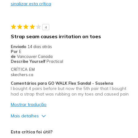
sinalizar esta crítica
Casual Wear
Width
Feels true to width
4
Sizing
Feels true to size
Strap seam causes irritation on toes
View On Shoes
Shoes are for Wearing
Enviado
14 dias atrás
Por
E
de
Vancouver Canada
Describe Yourself
Practical
CRÍTICA EM
skechers.ca
Comentários para GO WALK Flex Sandal - Ssselena
I bought 4 pairs before but now the 5th pair that I bought
had a strap that was rubbing on my toes and caused pain
Mostrar tradução
Mais detalhes
Prós
Esta crítica foi útil?
Attractive Design