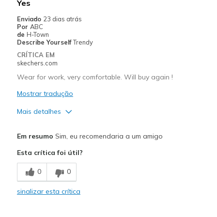
Yes
Melhores utilizações
Enviado
23 dias atrás
Por
ABC
Casual Wear
de
H-Town
Describe Yourself
Trendy
Travel
CRÍTICA EM
skechers.com
Width
Feels true to width
Wear for work, very comfortable. Will buy again !
Sizing
Feels true to size
View On Shoes
Mostrar tradução
I'm Into Shoes
Mais detalhes
Prós
Em resumo
Sim, eu recomendaria a um amigo
Attractive Design
Esta crítica foi útil?
Comfortable
0
0
Stylish
sinalizar esta crítica
Melhores utilizações
Casual Wear