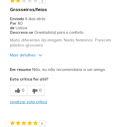
2
Grosseiros/feios
Enviado
6 dias atrás
Por
AO
de
Lisboa
Descreva-se
Orientado(a) para o conforto
Muito diferentes da imagem. Nada femininos. Parecem
plástico grosseiro.
Mais detalhes
Prós
Em resumo
Não, eu não recomendaria a um amigo
Desconfortáveis
Esta crítica foi útil?
Contras
0
0
As tiras são ásperas
sinalizar esta crítica
Má qualidade
Não assentam bem
5