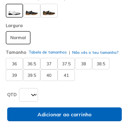
selecionado
Largura
Normal
Tamanho
Tabela de tamanhos
Não vês o teu tamanho?
36
36.5
37
37.5
38
38.5
39
39.5
40
41
QTD
Adicionar ao carrinho