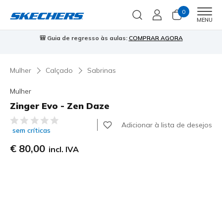
0
Men
MENU
🎒 Guia de regresso às aulas:
COMPRAR AGORA
⭐
Mulher
Calçado
Sabrinas
Mulher
Zinger Evo - Zen Daze
3$3 de 5 – Classificação do cliente
Adicionar à lista de desejos
sem críticas
€ 80,00
incl. IVA