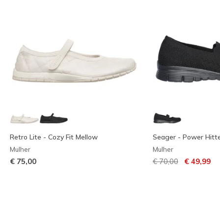
Retro Lite - Cozy Fit Mellow
Seager - Power Hitt
Mulher
Mulher
Preço com descont
para
€ 75,00
€ 70,00
€ 49,99