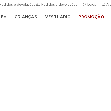
Pedidos e devoluções
Pedidos e devoluções
Lojas
Aj
MEM
CRIANÇAS
VESTUÁRIO
PROMOÇÃO
⭐
Skechers VIP:
45 dias de devolução para membros
Inscreve-te
⭐
Mulher
On-The-G
(
3$4 de 5 – Class
€ 70,00
i
Cor
Preto
(#
13