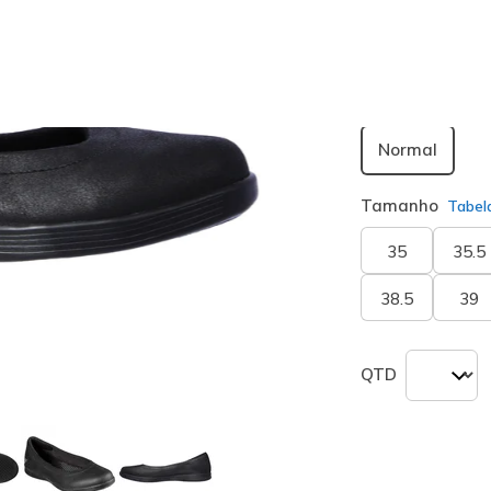
seleciona
Largura
Normal
Tamanho
Tabel
35
35.5
38.5
39
QTD