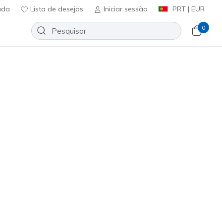
uda
Lista de desejos
Iniciar sessão
PRT | EUR
0
O Dreamy - Nightout
Adicionar à lista de desejos
175 críticas)
ificação do cliente
ncl. IVA
6210
BBK
)