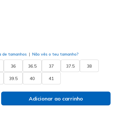
do
a de tamanhos
Não vês o teu tamanho?
36
36.5
37
37.5
38
39.5
40
41
Adicionar ao carrinho