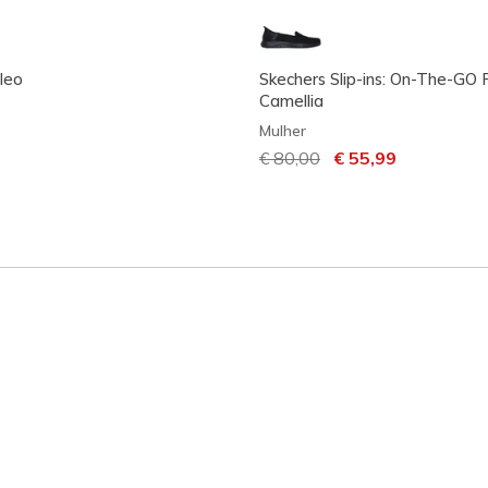
leo
Skechers Slip-ins: On-The-GO F
Camellia
Mulher
Preço com desconto de
€ 80,00
para
€ 55,99