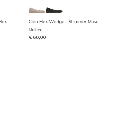
lex -
Cleo Flex Wedge - Shimmer Muse
Seager
Mulher
Mulher
€ 60,00
Preço
€ 70,