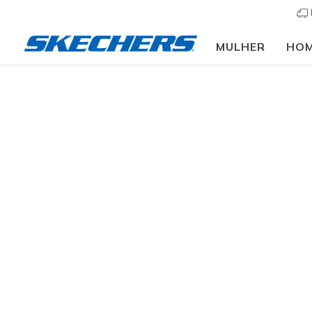
MULHER
HO
Mulher
Calçado
Sabrinas