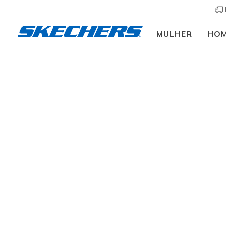
MULHER
HO
Mulher
Calçado
Botas