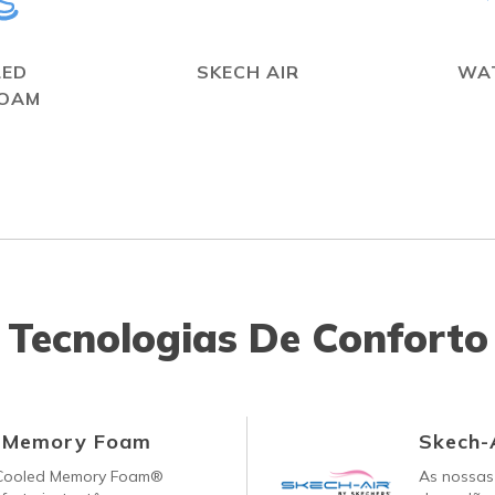
LED
SKECH AIR
WA
FOAM
Tecnologias De Conforto
d Memory Foam
Skech-
-Cooled Memory Foam®
As nossas 