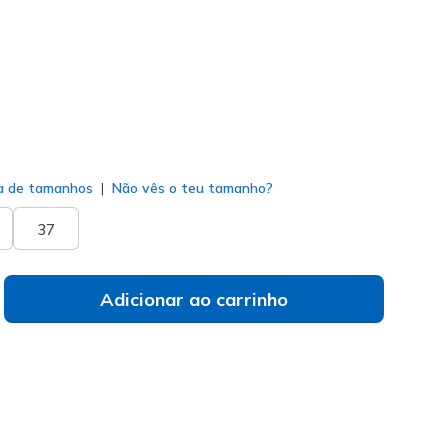
do
a de tamanhos
Não vês o teu tamanho?
37
Adicionar ao carrinho