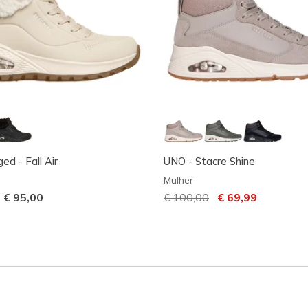
d - Fall Air
UNO - Stacre Shine
Mulher
-
€ 95,00
Preço com desconto de
€ 100,00
para
€ 69,99