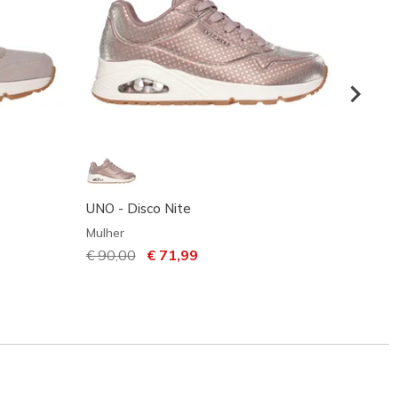
UNO - Disco Nite
UNO - 
Mulher
Mulher
Preço com desconto de
€ 90,00
para
€ 71,99
Preço
€ 90,