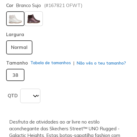
Cor
Branco Sujo
(#
167821
OFWT
)
selecionado
Largura
Normal
Tamanho
Tabela de tamanhos
Não vês o teu tamanho?
38
QTD
Desfruta de atividades ao ar livre no estilo
aconchegante das Skechers Street™ UNO Rugged -
Galactic Heights. Estas botas-sapatilha fashion com