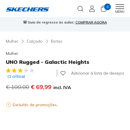
0
Men
MENU
🎒 Guia de regresso às aulas:
COMPRAR AGORA
⭐
Mulher
Calçado
Botas
Mulher
UNO Rugged - Galactic Heights
3$5 de 5 – Classificação do cliente
Adicionar à lista de desejos
(1 crítica)
Preço com desconto de
€ 100,00
para
€ 69,99
incl. IVA
Excluído de promoções.