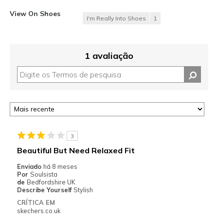
View On Shoes
I'm Really Into Shoes
1
1 avaliação
3
Beautiful But Need Relaxed Fit
Enviado
há 8 meses
Por
Soulsista
de
Bedfordshire UK
Describe Yourself
Stylish
CRÍTICA EM
skechers.co.uk