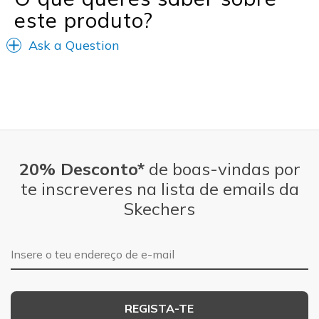
este produto?
Casual Wear
Winter boots
Ask a Question
Width
Feels too narrow
Sizing
Feels true to size
View On Shoes
I'm Really Into Shoes
20% Desconto*
de boas-vindas por
te inscreveres na lista de emails da
Skechers
Endereço de e-mail
REGISTA-TE