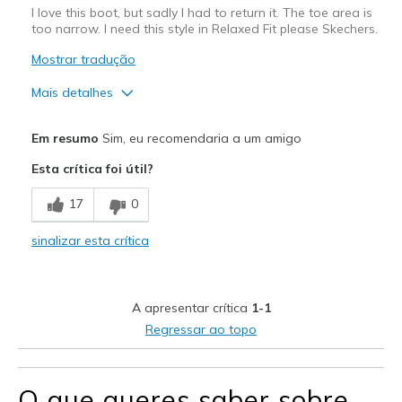
I love this boot, but sadly I had to return it. The toe area is
too narrow. I need this style in Relaxed Fit please Skechers.
Mostrar tradução
Mais detalhes
Prós
Em resumo
Sim, eu recomendaria a um amigo
Attractive Design
Esta crítica foi útil?
Comfortable
17
0
Faux fur lining & collar for Warmth. Thick sole.
sinalizar esta crítica
Stylish
Contras
A apresentar crítica
1-1
Not Real leather
Regressar ao topo
Please make relaxed fit in this style
O que queres saber sobre
Melhores utilizações