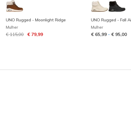
UNO Rugged - Moonlight Ridge
UNO Rugged - Fall Ai
Mulher
Mulher
Preço com desconto de
para
-
€ 115,00
€ 79,99
€ 65,99
€ 95,00