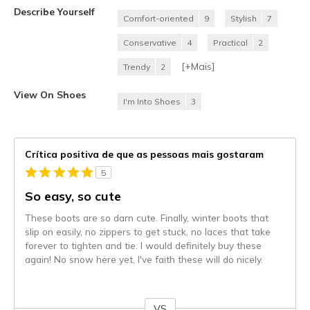
Describe Yourself
Comfort-oriented
9
Stylish
7
Conservative
4
Practical
2
[+
Mais
]
Trendy
2
View On Shoes
I'm Into Shoes
3
Crítica positiva de que as pessoas mais gostaram
5
So easy, so cute
These boots are so darn cute. Finally, winter boots that
slip on easily, no zippers to get stuck, no laces that take
forever to tighten and tie. I would definitely buy these
again! No snow here yet, I've faith these will do nicely.
VS