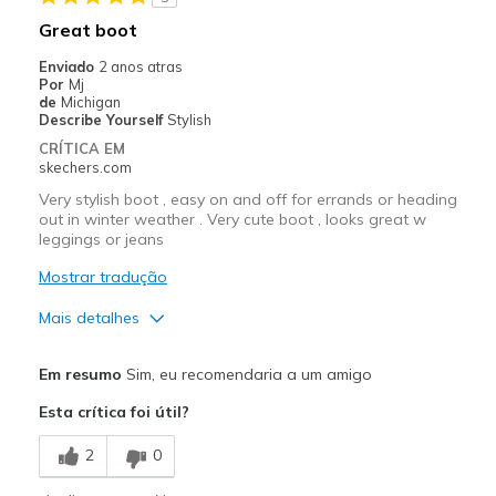
Stylish
Great boot
Melhores utilizações
Enviado
2 anos atras
Por
Mj
Casual Wear
de
Michigan
Describe Yourself
Stylish
Width
Feels true to width
CRÍTICA EM
Sizing
Feels true to size
skechers.com
Very stylish boot , easy on and off for errands or heading
out in winter weather . Very cute boot , looks great w
leggings or jeans
Mostrar tradução
Mais detalhes
Prós
Em resumo
Sim, eu recomendaria a um amigo
Attractive Design
Esta crítica foi útil?
Comfortable
2
0
Stylish