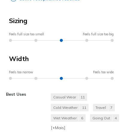
Sizing
Feels full size too small
Feels full size too big
Width
Feels too narrow
Feels too wide
Best Uses
Casual Wear
11
Cold Weather
11
Travel
7
Wet Weather
6
Going Out
4
[+
Mais
]