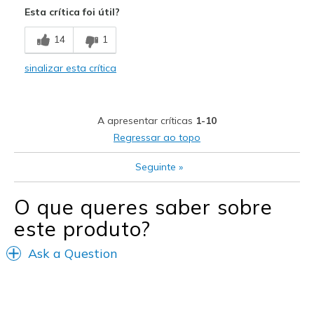
Esta crítica foi útil?
Durable
14
1
Good Cushioning
sinalizar esta crítica
Stable
Stylish
A apresentar críticas
1-10
Warm
Regressar ao topo
Melhores utilizações
Seguinte
»
Casual Wear
O que queres saber sobre
Cold Weather
este produto?
Going Out
Ask a Question
Travel
Wet Weather