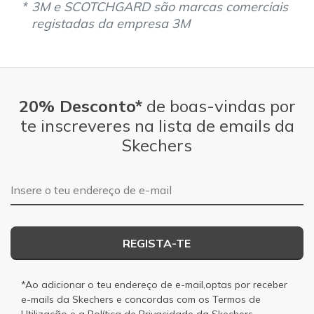
3M e SCOTCHGARD são marcas comerciais
Width
Feels true to width
registadas da empresa 3M
Sizing
Feels true to size
Was this a gift?
No
20% Desconto*
de boas-vindas por
te inscreveres na lista de emails da
Skechers
Endereço de e-mail
REGISTA-TE
*Ao adicionar o teu endereço de e-mail,optas por receber
e-mails da Skechers e concordas com os
Termos de
Utilização
e a
Política de Privacidade
da Skechers.