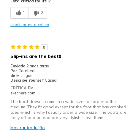
Esta crítica foi útil?
Sizing
Feels full size too small
1
2
sinalizar esta crítica
5
Slip-ins are the best!!
Enviado
2 anos atras
Por
Carebear
de
Michigan
Describe Yourself
Casual
CRÍTICA EM
skechers.com
The boot doesn't come in a wide size so I ordered the
medium. They fit good except for the foot that has crooked
toes which is why I usually order a wide size. The boots are
easy off and on and are very stylish. I love them
Mostrar tradução