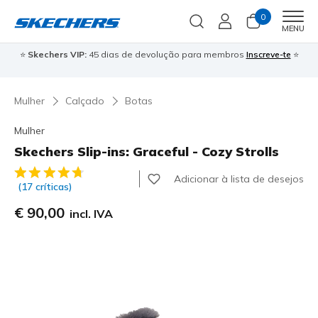
0
Men
MENU
⭐
Skechers VIP:
45 dias de devolução para membros
Inscreve-te
⭐

Mulher
Calçado
Botas
Mulher
Skechers Slip-ins: Graceful - Cozy Strolls
4$5 de 5 – Classificação do cliente
Adicionar à lista de desejos
(17 críticas)
€ 90,00
incl. IVA