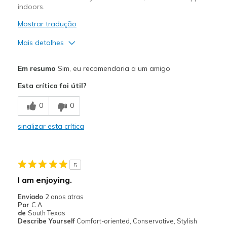
indoors.
Mostrar tradução
Mais detalhes
Prós
Em resumo
Sim, eu recomendaria a um amigo
Comfortable
Esta crítica foi útil?
Good Cushioning
0
0
Stylish
sinalizar esta crítica
Warm
Melhores utilizações
5
Casual Wear
I am enjoying.
Cold Weather
Enviado
2 anos atras
Por
C.A.
Travel
de
South Texas
Describe Yourself
Comfort-oriented, Conservative, Stylish