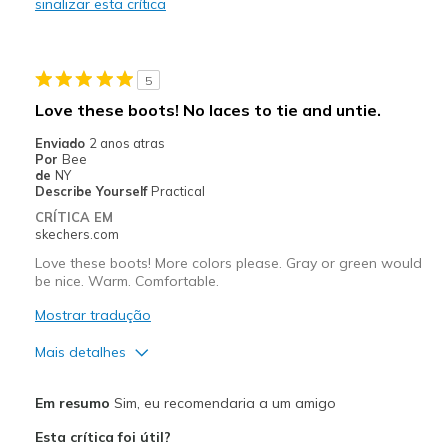
sinalizar esta crítica
Melhores utilizações
Casual Wear
5
Going Out
Love these boots! No laces to tie and untie.
Travel
Enviado
2 anos atras
Por
Bee
Width
Feels true to width
de
NY
Describe Yourself
Practical
Sizing
Feels true to size
CRÍTICA EM
View On Shoes
I'm Into Shoes
skechers.com
Love these boots! More colors please. Gray or green would
be nice. Warm. Comfortable.
Mostrar tradução
Mais detalhes
Prós
Em resumo
Sim, eu recomendaria a um amigo
Attractive Design
Esta crítica foi útil?