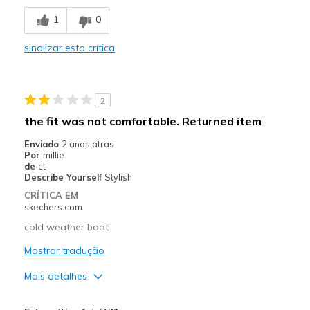
Breathe Well
1
0
Comfortable
sinalizar esta crítica
Durable
Stylish
2
Melhores utilizações
the fit was not comfortable. Returned item
Casual Wear
Enviado
2 anos atras
Por
millie
Width
Feels true to width
de
ct
Describe Yourself
Stylish
Sizing
Feels true to size
CRÍTICA EM
View On Shoes
I'm Into Shoes
skechers.com
cold weather boot
Mostrar tradução
Mais detalhes
Width
Feels too narrow