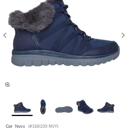
Cor
Navy
(#
168100
NVY
)