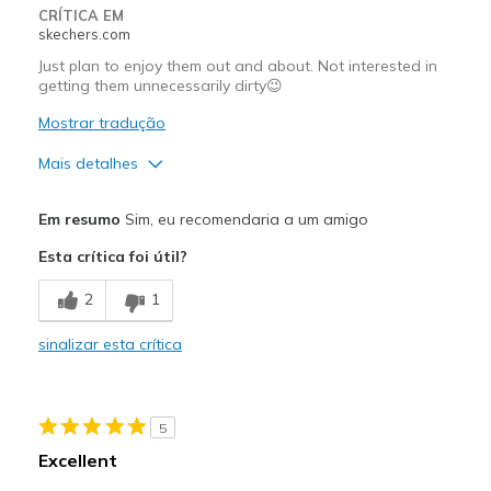
Work
CRÍTICA EM
skechers.com
Width
Feels true to width
Just plan to enjoy them out and about. Not interested in
Sizing
Feels true to size
getting them unnecessarily dirty😉
Was this a gift?
No
Mostrar tradução
Mais detalhes
Prós
Em resumo
Sim, eu recomendaria a um amigo
Comfortable
Esta crítica foi útil?
Stylish
2
1
Melhores utilizações
sinalizar esta crítica
Casual Wear
Cold Weather
5
Date Night
Excellent
Going Out