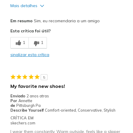
Mais detalhes
Prós
Em resumo
Sim, eu recomendaria a um amigo
Attractive Design
Esta crítica foi útil?
Comfortable
1
1
Stylish
sinalizar esta crítica
Contras
Poor Cushioning
5
Melhores utilizações
My favorite new shoes!
Casual Wear
Enviado
2 anos atras
Por
Annette
Width
Feels true to width
de
Pittsburgh Pa
Describe Yourself
Comfort-oriented, Conservative, Stylish
Sizing
Feels true to size
CRÍTICA EM
skechers.com
I wear them constantly. Warm outside, feels like a slipper