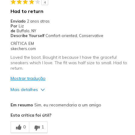
4
Warm
Had to return
Melhores utilizações
Enviado
2 anos atras
Por
Liz
Cold Weather
de
Buffalo, NY
Describe Yourself
Comfort-oriented, Conservative
Going Out
CRÍTICA EM
skechers.com
Wet Weather
Loved the boot. Bought it because I have the graceful
sneakers which I love. The fit was half size to small. Had to
Work
return.
Width
Feels true to width
Mostrar tradução
Sizing
Feels true to size
Mais detalhes
Was this a gift?
No
Prós
Em resumo
Sim, eu recomendaria a um amigo
Comfortable
Esta crítica foi útil?
Good Cushioning
0
1
Stylish