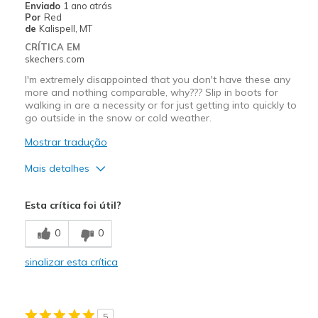
Enviado
1 ano atrás
Por
Red
de
Kalispell, MT
CRÍTICA EM
skechers.com
I'm extremely disappointed that you don't have these any
more and nothing comparable, why??? Slip in boots for
walking in are a necessity or for just getting into quickly to
go outside in the snow or cold weather.
Mostrar tradução
Mais detalhes
Prós
Esta crítica foi útil?
Attractive Design
0
0
Breathe Well
sinalizar esta crítica
Comfortable
Durable
5