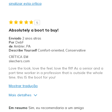
sinalizar esta crítica
Contras
Poor FIt
5
Melhores utilizações
Absolutely a boot to buy!
Casual Wear
Enviado
2 anos atras
Por
DebF
Cold Weather
de
Ambler, PA
Describe Yourself
Comfort-oriented, Conservative
Width
Feels true to width
CRÍTICA EM
Sizing
Feels half size too small
skechers.com
Was this a gift?
No
Love the look, love the feel, love the fit!! As a senior and a
part time worker in a profession that is outside the whole
time, this IS the boot for you!
Mostrar tradução
Mais detalhes
Prós
Em resumo
Sim, eu recomendaria a um amigo
Comfortable