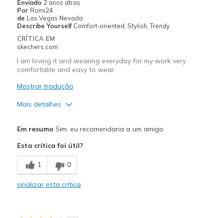
Enviado
2 anos atras
Por
Romi24
Travel
de
Las Vegas Nevada.
Describe Yourself
Comfort-oriented, Stylish, Trendy
Sizing
Feels true to size
CRÍTICA EM
skechers.com
Was this a gift?
No
I am loving it and wearing everyday for my work very
comfortable and easy to wear.
Mostrar tradução
Mais detalhes
Prós
Em resumo
Sim, eu recomendaria a um amigo
Comfortable
Esta crítica foi útil?
Durable
1
0
Good Cushioning
sinalizar esta crítica
Stable
Stylish