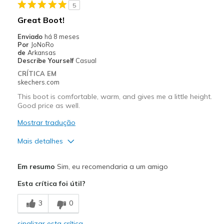
5
Casual Wear
Great Boot!
Travel
Enviado
há 8 meses
Por
JoNoRo
Width
Feels true to width
de
Arkansas
Describe Yourself
Casual
Sizing
Feels true to size
CRÍTICA EM
View On Shoes
Shoes are for Wearing
skechers.com
This boot is comfortable, warm, and gives me a little height.
Good price as well.
Mostrar tradução
Mais detalhes
Prós
Em resumo
Sim, eu recomendaria a um amigo
Attractive Design
Esta crítica foi útil?
Comfortable
3
0
Warm
sinalizar esta crítica