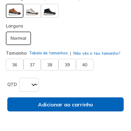
selecionado
Largura
Normal
Tamanho
Tabela de tamanhos
Não vês o teu tamanho?
36
37
38
39
40
QTD
Adicionar ao carrinho