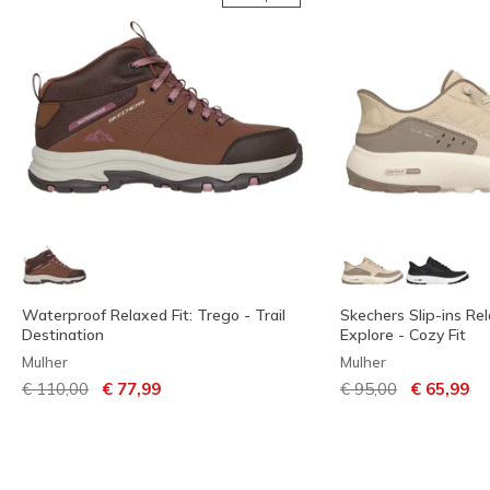
Waterproof Relaxed Fit: Trego - Trail
Skechers Slip-ins Rel
Destination
Explore - Cozy Fit
Mulher
Mulher
Preço com desconto de
para
Preço com descont
para
€ 110,00
€ 77,99
€ 95,00
€ 65,99