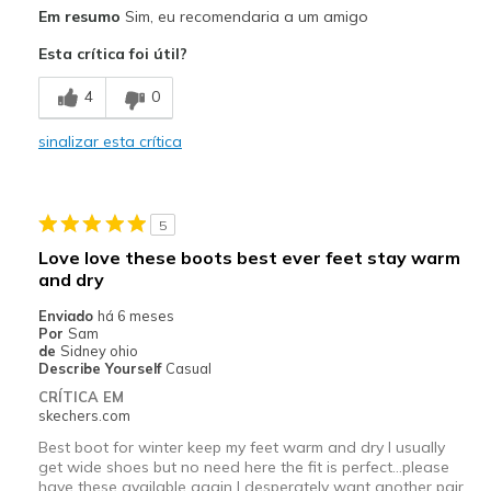
Prós
Em resumo
Sim, eu recomendaria a um amigo
Attractive Design
Esta crítica foi útil?
Melhores utilizações
4
0
Casual Wear
sinalizar esta crítica
Width
Feels true to width
Sizing
Feels half size too small
View On Shoes
Shoes are for Wearing
5
Love love these boots best ever feet stay warm
and dry
Enviado
há 6 meses
Por
Sam
de
Sidney ohio
Describe Yourself
Casual
CRÍTICA EM
skechers.com
Best boot for winter keep my feet warm and dry I usually
get wide shoes but no need here the fit is perfect...please
have these available again I desperately want another pair