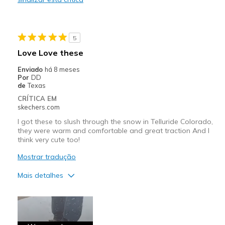
Melhores utilizações
Casual Wear
5
Winter wear
Love Love these
Width
Feels true to width
Enviado
há 8 meses
Por
DD
Sizing
Feels true to size
de
Texas
View On Shoes
I'm Into Shoes
CRÍTICA EM
skechers.com
I got these to slush through the snow in Telluride Colorado,
they were warm and comfortable and great traction And I
think very cute too!
Mostrar tradução
Mais detalhes
Prós
Attractive Design