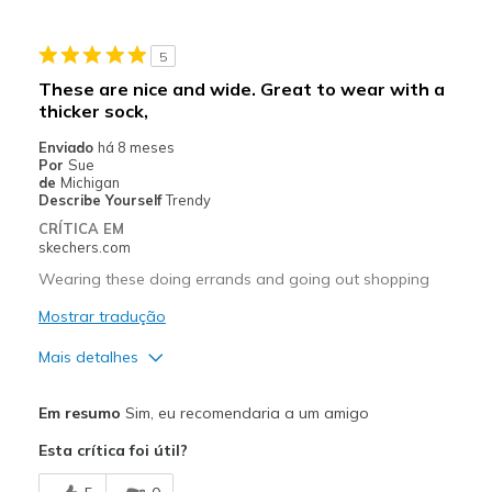
Sizing
Feels true to size
View On Shoes
Shoes are for Wearing
5
These are nice and wide. Great to wear with a
thicker sock,
Enviado
há 8 meses
Por
Sue
de
Michigan
Describe Yourself
Trendy
CRÍTICA EM
skechers.com
Wearing these doing errands and going out shopping
Mostrar tradução
Mais detalhes
Prós
Em resumo
Sim, eu recomendaria a um amigo
Attractive Design
Esta crítica foi útil?
Breathe Well