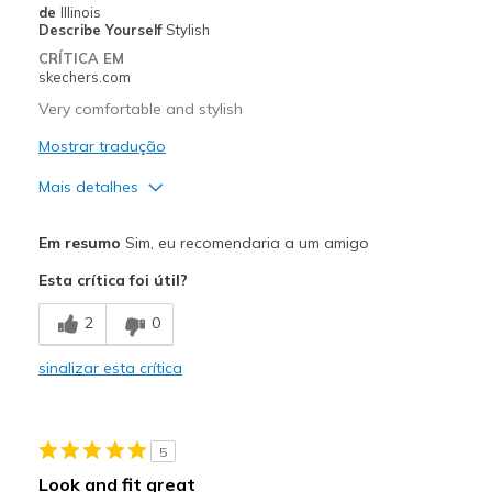
Largura
Parecem de acordo com o
de
Illinois
Describe Yourself
Stylish
número
Números
Parecem um número acima
CRÍTICA EM
skechers.com
Os melhores usos
Calçado casual, calçado após
entorse
Very comfortable and stylish
Opinião sobre
Os sapatos são para usar
Mostrar tradução
calçado
Mais detalhes
Prós
Em resumo
Sim, eu recomendaria a um amigo
Attractive Design
Esta crítica foi útil?
Breathe Well
2
0
Comfortable
sinalizar esta crítica
Durable
Stylish
5
Melhores utilizações
Look and fit great