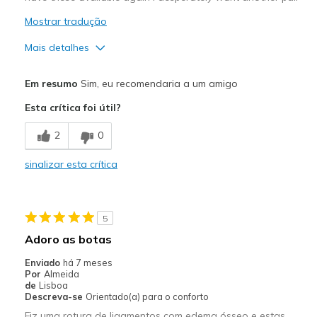
Mostrar tradução
Mais detalhes
Prós
Em resumo
Sim, eu recomendaria a um amigo
Attractive Design
Esta crítica foi útil?
Comfortable
2
0
Durable
sinalizar esta crítica
Melhores utilizações
Casual Wear
5
Going Out
Adoro as botas
Travel
Enviado
há 7 meses
Por
Almeida
Width
Feels true to width
de
Lisboa
Descreva-se
Orientado(a) para o conforto
Sizing
Feels true to size
Fiz uma rotura de ligamentos com edema ósseo e estas