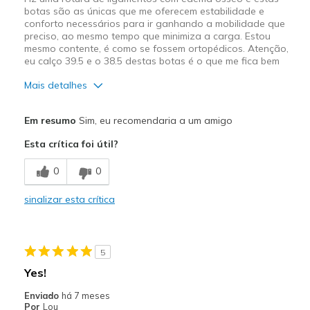
View On Shoes
Shoes are for Wearing
botas são as únicas que me oferecem estabilidade e
conforto necessários para ir ganhando a mobilidade que
preciso, ao mesmo tempo que minimiza a carga. Estou
mesmo contente, é como se fossem ortopédicos. Atenção,
eu calço 39.5 e o 38.5 destas botas é o que me fica bem
Mais detalhes
Prós
Em resumo
Sim, eu recomendaria a um amigo
Apoio adequado para o pé
Esta crítica foi útil?
Com estilo
0
0
Confortáveis
sinalizar esta crítica
Design atraente
Muito almofadados
5
Melhores utilizações
Yes!
Calçado casual
Enviado
há 7 meses
Por
Lou