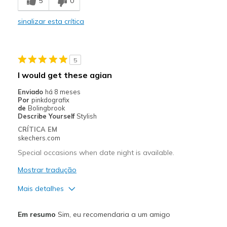
5
0
Comfortable
sinalizar esta crítica
Durable
Stylish
5
Melhores utilizações
I would get these agian
Casual Wear
Enviado
há 8 meses
Por
pinkdografix
Going Out
de
Bolingbrook
Describe Yourself
Stylish
Width
Feels true to width
CRÍTICA EM
skechers.com
Sizing
Feels true to size
View On Shoes
I'm Into Shoes
Special occasions when date night is available.
Mostrar tradução
Mais detalhes
Prós
Em resumo
Sim, eu recomendaria a um amigo
Attractive Design