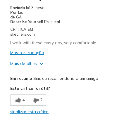
Casual Wear
Enviado
há 8 meses
Por
Lis
View On Shoes
I'm Really Into Shoes
de
GA
Describe Yourself
Practical
CRÍTICA EM
skechers.com
I walk with these every day, very comfortable
Mostrar tradução
Mais detalhes
Prós
Em resumo
Sim, eu recomendaria a um amigo
Attractive Design
Esta crítica foi útil?
Comfortable
4
2
Durable
sinalizar esta crítica
Stylish
Melhores utilizações