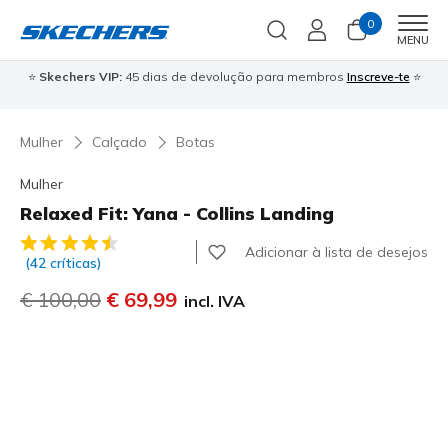
0
Men
MENU
⭐
Skechers VIP:
45 dias de devolução para membros
Inscreve-te
⭐

Mulher
Calçado
Botas
Mulher
Relaxed Fit: Yana - Collins Landing
5 de 5 – Classificação do cliente
Adicionar à lista de desejos
(42 críticas)
Preço com desconto de
€ 100,00
para
€ 69,99
incl. IVA