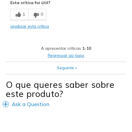
Esta crítica foi útil?
Stylish
1
0
Melhores utilizações
sinalizar esta crítica
Casual Wear
Width
Feels true to width
A apresentar críticas
1-10
Sizing
Feels true to size
Regressar ao topo
View On Shoes
I'm Really Into Shoes
Seguinte
»
O que queres saber sobre
este produto?
Ask a Question