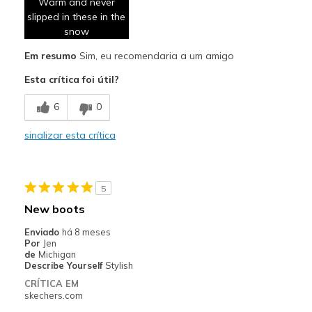
Warm and never
Breathe Well
slipped in these in the
Comfortable
snow
Em resumo
Sim, eu recomendaria a um amigo
Durable
Esta crítica foi útil?
Stylish
6
0
Melhores utilizações
Snow and ice
sinalizar esta crítica
Width
Feels true to width
Sizing
Feels true to size
5
View On Shoes
I'm Into Shoes
New boots
Enviado
há 8 meses
Por
Jen
de
Michigan
Describe Yourself
Stylish
CRÍTICA EM
skechers.com