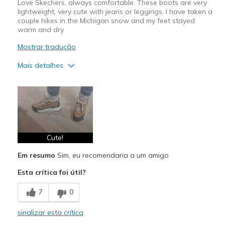
Love Skechers, always comfortable. These boots are very
lightweight, very cute with jeans or leggings. I have taken a
couple hikes in the Michigan snow and my feet stayed
warm and dry.
Mostrar tradução
Mais detalhes
Prós
Attractive Design
Comfortable
Durable
Cute!
Em resumo
Sim, eu recomendaria a um amigo
Stylish
Esta crítica foi útil?
Melhores utilizações
7
0
Casual Wear
sinalizar esta crítica
Width
Feels true to width