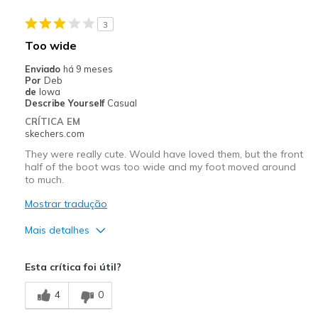
Stylish
3
Melhores utilizações
Too wide
Casual Wear
Enviado
há 9 meses
Por
Deb
Travel
de
Iowa
Describe Yourself
Casual
Width
Feels true to width
CRÍTICA EM
Sizing
Feels true to size
skechers.com
View On Shoes
Shoes are for Wearing
They were really cute. Would have loved them, but the front
half of the boot was too wide and my foot moved around
to much.
Mostrar tradução
Mais detalhes
Prós
Esta crítica foi útil?
Attractive Design
4
0
Comfortable