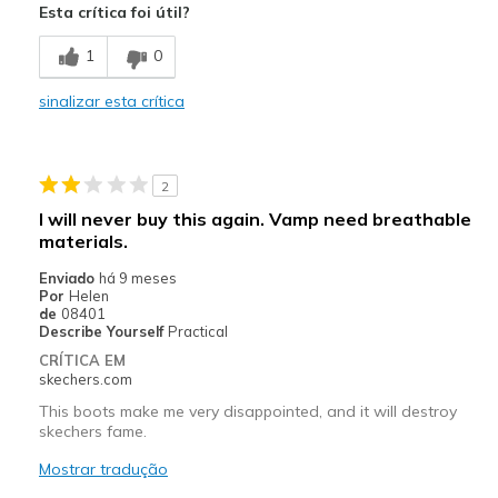
Esta crítica foi útil?
Comfortable
1
0
Stylish
sinalizar esta crítica
Melhores utilizações
Casual Wear
2
Going Out
I will never buy this again. Vamp need breathable
materials.
Width
Feels true to width
Sizing
Feels true to size
Enviado
há 9 meses
Por
Helen
View On Shoes
I'm Into Shoes
de
08401
Describe Yourself
Practical
CRÍTICA EM
skechers.com
This boots make me very disappointed, and it will destroy
skechers fame.
Mostrar tradução