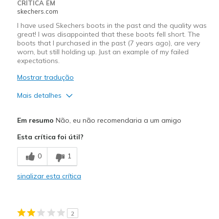
CRÍTICA EM
skechers.com
I have used Skechers boots in the past and the quality was
great! I was disappointed that these boots fell short. The
boots that I purchased in the past (7 years ago), are very
worn, but still holding up. Just an example of my failed
expectations.
Mostrar tradução
Mais detalhes
Prós
Em resumo
Não, eu não recomendaria a um amigo
Comfortable
Esta crítica foi útil?
Durable
0
1
Stylish
sinalizar esta crítica
Contras
The zipper came off track on my first use.
2