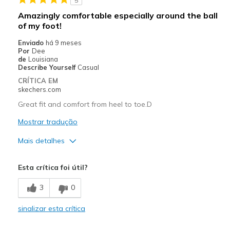
5
Amazingly comfortable especially around the ball
of my foot!
Enviado
há 9 meses
Por
Dee
de
Louisiana
Describe Yourself
Casual
CRÍTICA EM
skechers.com
Great fit and comfort from heel to toe.D
Mostrar tradução
Mais detalhes
Prós
Esta crítica foi útil?
Attractive Design
3
0
Comfortable
sinalizar esta crítica
Durable