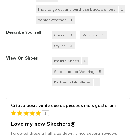
I had to go out and purchase backup shoes.
1
Winter weather
1
Describe Yourself
Casual
8
Practical
3
Stylish
3
View On Shoes
I'm Into Shoes
6
Shoes are for Wearing
5
I'm Really Into Shoes
2
Crítica positiva de que as pessoas mais gostaram
5
Love my new Skechers@
I ordered these a half size down, since several reviews