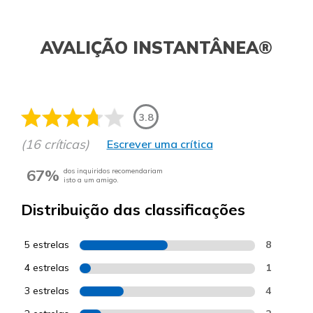
AVALIÇÃO INSTANTÂNEA®
3.8
(16 críticas)
Escrever uma crítica
67%
dos inquiridos recomendariam
isto a um amigo.
Distribuição das classificações
5 estrelas
8
4 estrelas
1
3 estrelas
4