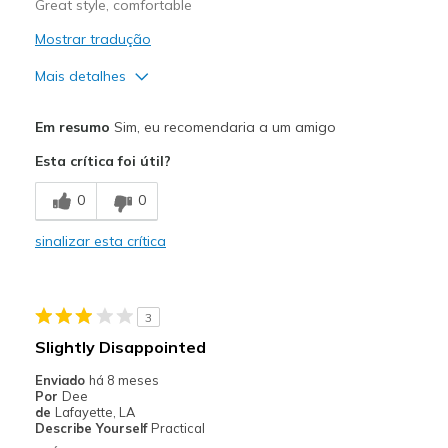
Great style, comfortable
Mostrar tradução
Mais detalhes
Prós
Em resumo
Sim, eu recomendaria a um amigo
Comfortable
Esta crítica foi útil?
Durable
0
0
Stylish
sinalizar esta crítica
Melhores utilizações
Casual Wear
3
Going Out
Slightly Disappointed
Width
Feels true to width
Enviado
há 8 meses
Por
Dee
Sizing
Feels true to size
de
Lafayette, LA
View On Shoes
Shoes are for Wearing
Describe Yourself
Practical