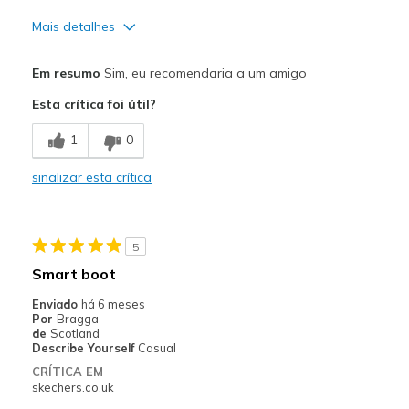
Mais detalhes
Prós
Em resumo
Sim, eu recomendaria a um amigo
Comfortable
Esta crítica foi útil?
Stylish
1
0
Melhores utilizações
sinalizar esta crítica
Casual Wear
Going Out
5
Width
Feels true to width
Smart boot
Sizing
Feels true to size
Enviado
há 6 meses
View On Shoes
Shoes are for Wearing
Por
Bragga
de
Scotland
Describe Yourself
Casual
CRÍTICA EM
skechers.co.uk