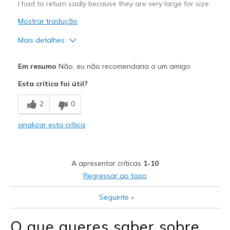
I had to return sadly because they are very large for size.
Mostrar tradução
Mais detalhes
Prós
Em resumo
Não, eu não recomendaria a um amigo
Attractive Design
Esta crítica foi útil?
Melhores utilizações
2
0
Casual Wear
sinalizar esta crítica
Sizing
Feels full size too big
View On Shoes
I'm Really Into Shoes
A apresentar críticas
1-10
Regressar ao topo
Seguinte
»
O que queres saber sobre