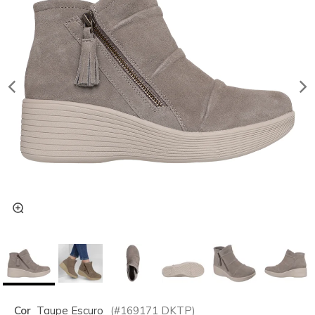
Cor
Taupe Escuro
(#
169171
DKTP
)