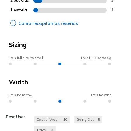
2 estrelas
2
1 estrela
1
Cómo recopilamos reseñas
Sizing
Feels full size too small
Feels full size too big
Width
Feels too narrow
Feels too wide
Best Uses
Casual Wear
10
Going Out
5
Travel
3