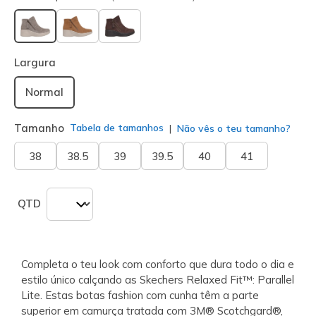
selecionado
Largura
Normal
Tamanho
Tabela de tamanhos
Não vês o teu tamanho?
38
38.5
39
39.5
40
41
QTD
Completa o teu look com conforto que dura todo o dia e
estilo único calçando as Skechers Relaxed Fit™: Parallel
Lite. Estas botas fashion com cunha têm a parte
superior em camurça tratada com 3M® Scotchgard®,