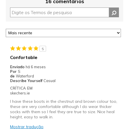
16 comentários
5
Confortable
Enviado
há 6 meses
Por
S
de
Waterford
Describe Yourself
Casual
CRÍTICA EM
skechers.ie
I have these boots in the chestnut and brown colour too,
these are very comfortable although I do wear thicker
socks with them so I feel they are true to size. Nice heal
height, easy to walk in.
Mostrar tradução