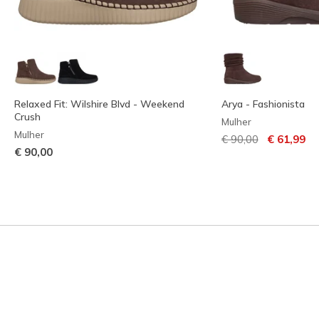
Relaxed Fit: Wilshire Blvd - Weekend
Arya - Fashionista
Crush
Mulher
Mulher
Preço com descont
para
€ 90,00
€ 61,99
€ 90,00