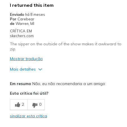
Melhores utilizações
I returned this item
I had to go out and purchase backup shoes.
Enviado
há 8 meses
Por
Carebear
Travel
de
Warren, MI
CRÍTICA EM
Width
Feels true to width
skechers.com
Sizing
Feels true to size
The sipper on the outside of the show makes it awkward to
View On Shoes
Shoes are for Wearing
zip.
Mostrar tradução
Mais detalhes
Width
Feels true to width
Em resumo
Não, eu não recomendaria a um amigo
Sizing
Feels true to size
Esta crítica foi útil?
2
0
sinalizar esta crítica