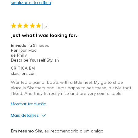
sinalizar esta crítica
Stylish
Width
Feels too wide
5
Sizing
Feels half size too big
View On Shoes
I'm Into Shoes
Just what I was looking for.
Enviado
há 9 meses
Por
JoaniMac
de
Philly
Describe Yourself
Stylish
CRÍTICA EM
skechers.com
Wanted a pair of boots with a little heel. My go to shoe
place is Skechers and I was happy to see these, a style that
I liked. And they fit really nice and are very comfortable.
Mostrar tradução
Mais detalhes
Prós
Em resumo
Sim, eu recomendaria a um amigo
Attractive Design