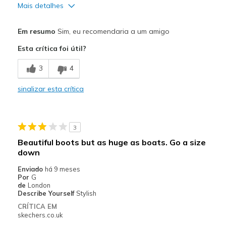
Mais detalhes
View On Shoes
I'm Into Shoes
Em resumo
Sim, eu recomendaria a um amigo
Esta crítica foi útil?
3
4
sinalizar esta crítica
3
Beautiful boots but as huge as boats. Go a size
down
Enviado
há 9 meses
Por
G
de
London
Describe Yourself
Stylish
CRÍTICA EM
skechers.co.uk