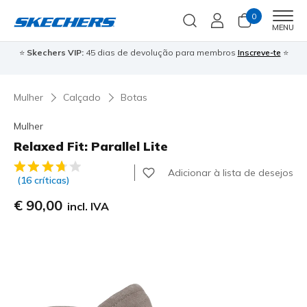
0
Men
MENU
⭐
Skechers VIP:
45 dias de devolução para membros
Inscreve-te
⭐

Mulher
Calçado
Botas
Mulher
Relaxed Fit: Parallel Lite
4$4 de 5 – Classificação do cliente
Adicionar à lista de desejos
(16 críticas)
€ 90,00
incl. IVA