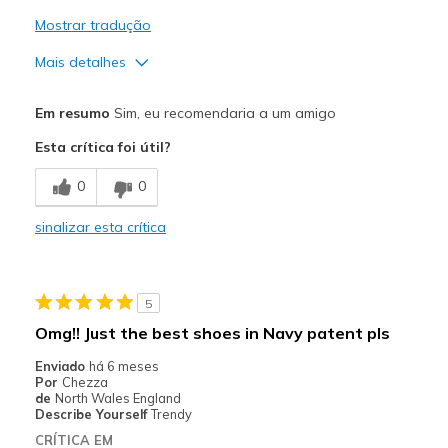
Mostrar tradução
Mais detalhes
Prós
Em resumo
Sim, eu recomendaria a um amigo
Attractive Design
Esta crítica foi útil?
Comfortable
0
0
Durable
sinalizar esta crítica
Made well
Stylish
5
Melhores utilizações
Omg!! Just the best shoes in Navy patent pls
Casual Wear
Enviado
há 6 meses
Por
Chezza
Going Out
de
North Wales England
Describe Yourself
Trendy
Width
Feels true to width
CRÍTICA EM