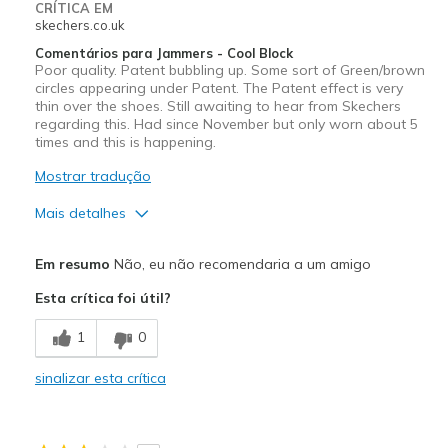
CRÍTICA EM
Width
Feels true to width
skechers.co.uk
Sizing
Feels true to size
Comentários para Jammers - Cool Block
View On Shoes
I'm Really Into Shoes
Poor quality. Patent bubbling up. Some sort of Green/brown
circles appearing under Patent. The Patent effect is very
thin over the shoes. Still awaiting to hear from Skechers
regarding this. Had since November but only worn about 5
times and this is happening.
Mostrar tradução
Mais detalhes
Prós
Em resumo
Não, eu não recomendaria a um amigo
Attractive Design
Esta crítica foi útil?
Stylish
1
0
Contras
sinalizar esta crítica
Poor Quality
Sizing
Feels half size too big