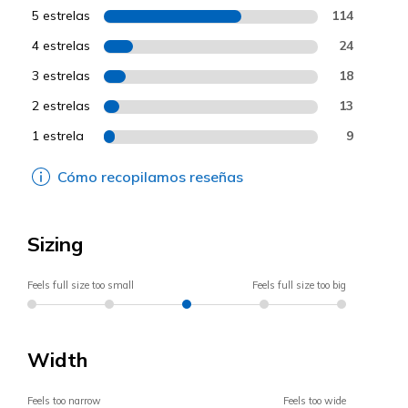
5 estrelas
114
4 estrelas
24
3 estrelas
18
2 estrelas
13
1 estrela
9
Cómo recopilamos reseñas
Sizing
Feels full size too small
Feels full size too big
Width
Feels too narrow
Feels too wide