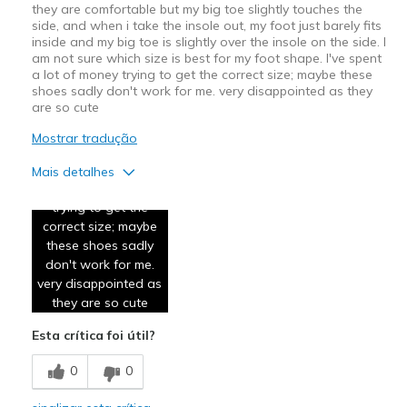
they are comfortable but my big toe slightly touches the
touches the side, and
side, and when i take the insole out, my foot just barely fits
when i take the insole
inside and my big toe is slightly over the insole on the side. I
out, my foot just
am not sure which size is best for my foot shape. I've spent
barely fits inside and
a lot of money trying to get the correct size; maybe these
shoes sadly don't work for me. very disappointed as they
my big toe is slightly
are so cute
over the insole on the
side. I am not sure
Mostrar tradução
which size is best for
my foot shape. I've
Mais detalhes
spent a lot of money
Prós
trying to get the
correct size; maybe
Attractive Design
these shoes sadly
don't work for me.
Contras
very disappointed as
Need Break In
they are so cute
Esta crítica foi útil?
Melhores utilizações
Casual Wear
0
0
Going Out