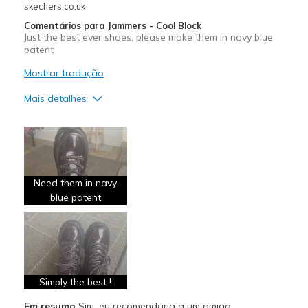
skechers.co.uk
Sizing
Feels true to size
View On Shoes
I'm Really Into Shoes
Comentários para Jammers - Cool Block
Just the best ever shoes, please make them in navy blue
patent
Mostrar tradução
Mais detalhes
Prós
Comfortable
Durable
Need them in navy
Stylish
blue patent
Melhores utilizações
Casual Wear
Sizing
Feels true to size
Simply the best !
View On Shoes
I'm Really Into Shoes
Em resumo
Sim, eu recomendaria a um amigo