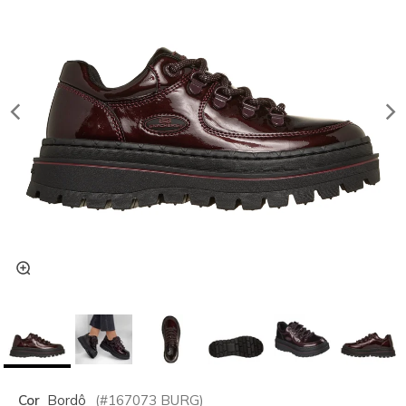
Cor
Bordô
(#
167073
BURG
)