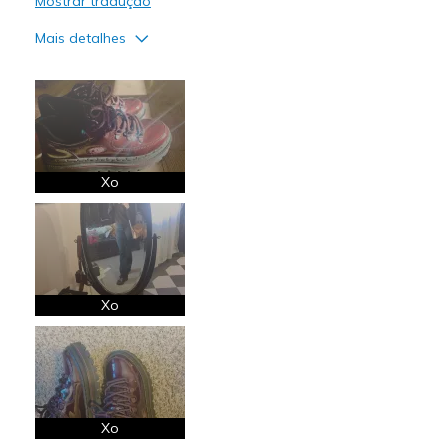
Mostrar tradução
Mais detalhes
Prós
Attractive Design
Comfortable
Stylish
Xo
Melhores utilizações
Casual Wear
Going Out
Xo
Width
Feels true to width
Sizing
Feels true to size
View On Shoes
I'm Really Into Shoes
Xo