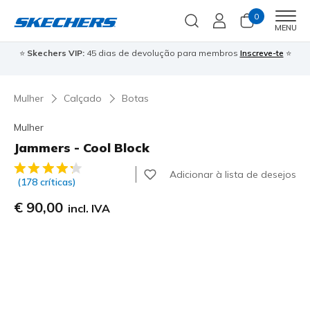
0
Men
MENU
⭐
Skechers VIP:
45 dias de devolução para membros
Inscreve-te
⭐

Mulher
Calçado
Botas
Mulher
Jammers - Cool Block
3$3 de 5 – Classificação do cliente
Adicionar à lista de desejos
(178 críticas)
€ 90,00
incl. IVA