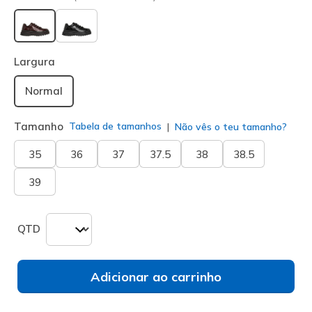
selecionado
Largura
Normal
Tamanho
Tabela de tamanhos
Não vês o teu tamanho?
35
36
37
37.5
38
38.5
39
QTD
Adicionar ao carrinho