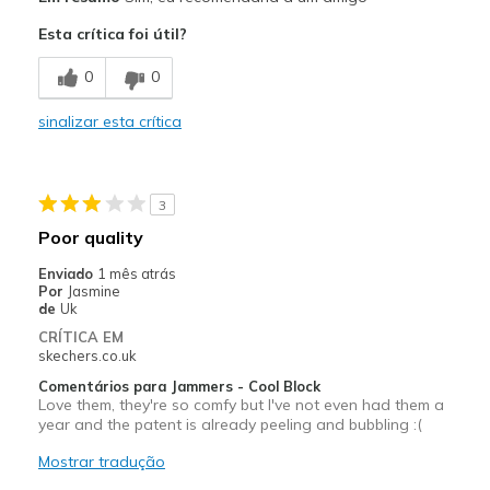
Attractive Design
Esta crítica foi útil?
Comfortable
0
0
Melhores utilizações
sinalizar esta crítica
Casual Wear
Width
Feels true to width
3
Sizing
Feels true to size
Poor quality
View On Shoes
Shoes are for Wearing
Enviado
1 mês atrás
Por
Jasmine
de
Uk
CRÍTICA EM
skechers.co.uk
Comentários para Jammers - Cool Block
Love them, they're so comfy but I've not even had them a
year and the patent is already peeling and bubbling :(
Mostrar tradução