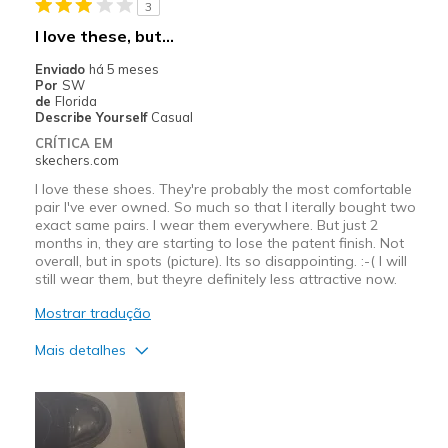
3
I love these, but...
Enviado
há 5 meses
Por
SW
de
Florida
Describe Yourself
Casual
CRÍTICA EM
skechers.com
I love these shoes. They're probably the most comfortable
pair I've ever owned. So much so that I iterally bought two
exact same pairs. I wear them everywhere. But just 2
months in, they are starting to lose the patent finish. Not
overall, but in spots (picture). Its so disappointing. :-( I will
still wear them, but theyre definitely less attractive now.
Mostrar tradução
Mais detalhes
Prós
Attractive Design