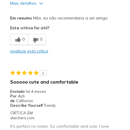
Mais detalhes
Prós
Em resumo
Não, eu não recomendaria a um amigo
Attractive Design
Esta crítica foi útil?
Comfortable
0
0
Stylish
sinalizar esta crítica
Contras
Poor Quality
5
Width
Feels true to width
Sooooo cute and comfortable
Sizing
Feels true to size
Enviado
há 4 meses
View On Shoes
I'm Into Shoes
Por
Ash
de
California
Describe Yourself
Trendy
CRÍTICA EM
skechers.com
It's perfect no notes. So comfortable and cute. I love