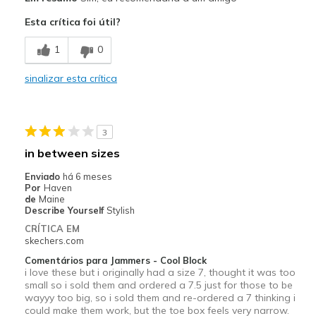
Esta crítica foi útil?
1
0
sinalizar esta crítica
i love these but i
3
originally had a size
7, thought it was too
in between sizes
small so i sold them
Enviado
há 6 meses
and ordered a 7.5 just
Por
Haven
for those to be wayyy
de
Maine
too big, so i sold them
Describe Yourself
Stylish
and re-ordered a 7
CRÍTICA EM
thinking i could make
skechers.com
them work, but the
Comentários para Jammers - Cool Block
toe box feels very
i love these but i originally had a size 7, thought it was too
narrow. they are
small so i sold them and ordered a 7.5 just for those to be
wayyy too big, so i sold them and re-ordered a 7 thinking i
comfortable but my
could make them work, but the toe box feels very narrow.
big toe slightly