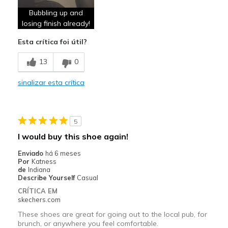
Comfortable
Bubbling up and
Stylish
losing finish already!
Esta crítica foi útil?
Contras
Poor Quality
13
0
Wear Out Quickly
sinalizar esta crítica
Melhores utilizações
Casual Wear
5
I would buy this shoe again!
Width
Feels true to width
Sizing
Feels true to size
Enviado
há 6 meses
Por
Katness
de
Indiana
Describe Yourself
Casual
CRÍTICA EM
skechers.com
These shoes are great for going out to the local pub, for
brunch, or anywhere you feel comfortable.