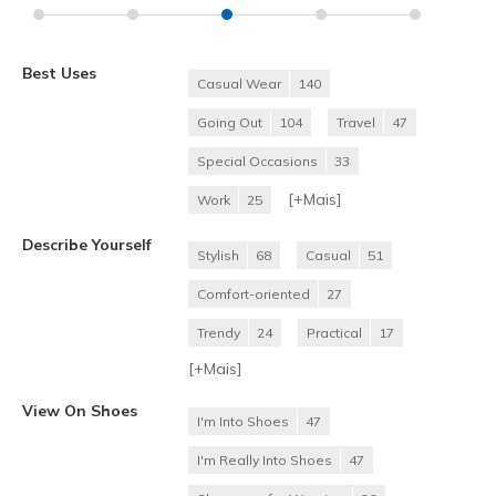
Best Uses
Casual Wear
140
Going Out
104
Travel
47
Special Occasions
33
[+
Mais
]
Work
25
Describe Yourself
Stylish
68
Casual
51
Comfort-oriented
27
Trendy
24
Practical
17
[+
Mais
]
View On Shoes
I'm Into Shoes
47
I'm Really Into Shoes
47