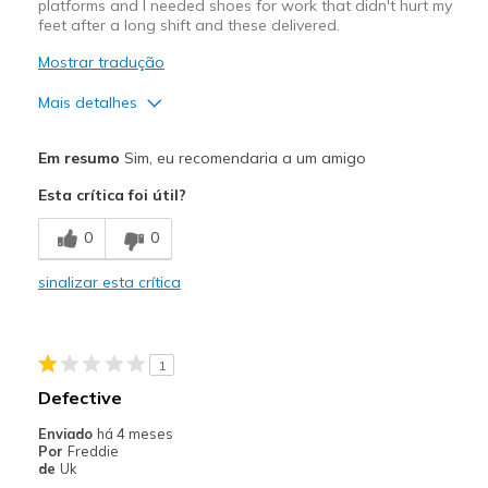
platforms and I needed shoes for work that didn't hurt my
feet after a long shift and these delivered.
Mostrar tradução
Mais detalhes
Prós
Em resumo
Sim, eu recomendaria a um amigo
Attractive Design
Esta crítica foi útil?
Breathe Well
0
0
Comfortable
sinalizar esta crítica
Durable
Stylish
1
Melhores utilizações
Defective
Casual Wear
Enviado
há 4 meses
Por
Freddie
Going Out
de
Uk