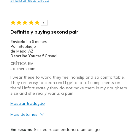
sinalizar esta crítica
Width
Feels too narrow
View On Shoes
I'm Into Shoes
5
Definitely buying second pair!
Enviado
há 6 meses
Por
StephieJo
de
Mesa, AZ
Describe Yourself
Casual
CRÍTICA EM
skechers.com
I wear these to work, they feel nonslip and so comfortable.
They are easy to clean and I get a lot of compliments on
them! Unfortunately they do not make them in my daughters
size and she really wants a pair!
Mostrar tradução
Mais detalhes
Prós
Em resumo
Sim, eu recomendaria a um amigo