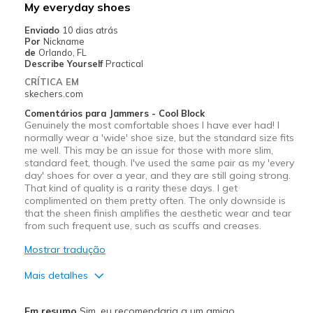
My everyday shoes
Enviado
10 dias atrás
Por
Nickname
de
Orlando, FL
Describe Yourself
Practical
CRÍTICA EM
skechers.com
Comentários para Jammers - Cool Block
Genuinely the most comfortable shoes I have ever had! I
normally wear a 'wide' shoe size, but the standard size fits
me well. This may be an issue for those with more slim,
standard feet, though. I've used the same pair as my 'every
day' shoes for over a year, and they are still going strong.
That kind of quality is a rarity these days. I get
complimented on them pretty often. The only downside is
that the sheen finish amplifies the aesthetic wear and tear
from such frequent use, such as scuffs and creases.
Mostrar tradução
Mais detalhes
Prós
Em resumo
Sim, eu recomendaria a um amigo