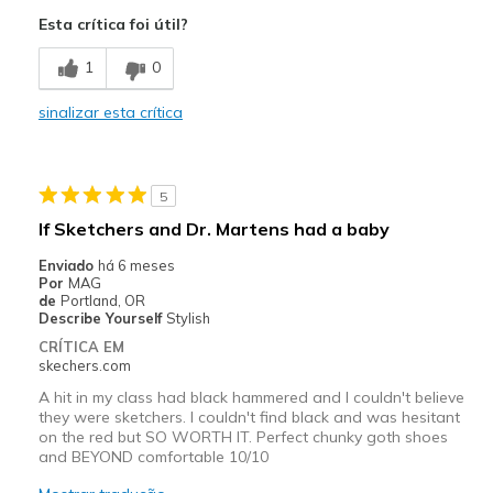
Attractive Design
Esta crítica foi útil?
Comfortable
1
0
Durable
sinalizar esta crítica
Stylish
Melhores utilizações
5
Casual Wear
If Sketchers and Dr. Martens had a baby
Going Out
Enviado
há 6 meses
Por
MAG
Width
Feels true to width
de
Portland, OR
Describe Yourself
Stylish
Sizing
Feels true to size
CRÍTICA EM
View On Shoes
Shoes are for Wearing
skechers.com
A hit in my class had black hammered and I couldn't believe
they were sketchers. I couldn't find black and was hesitant
on the red but SO WORTH IT. Perfect chunky goth shoes
and BEYOND comfortable 10/10