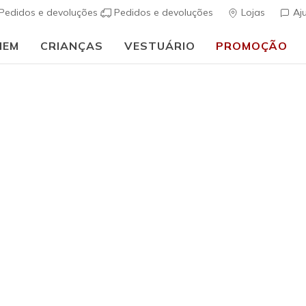
Pedidos e devoluções
Pedidos e devoluções
Lojas
Aj
MEM
CRIANÇAS
VESTUÁRIO
PROMOÇÃO
⭐
Skechers VIP:
45 dias de devolução para membros
Inscreve-te
⭐
Mulher
BOBS Wan
(
3$7 de 5 – Class
€ 65,00
i
Cor
Preto
(#
11