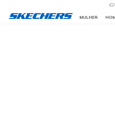
MULHER
HO
Mulher
Calçado
Botas