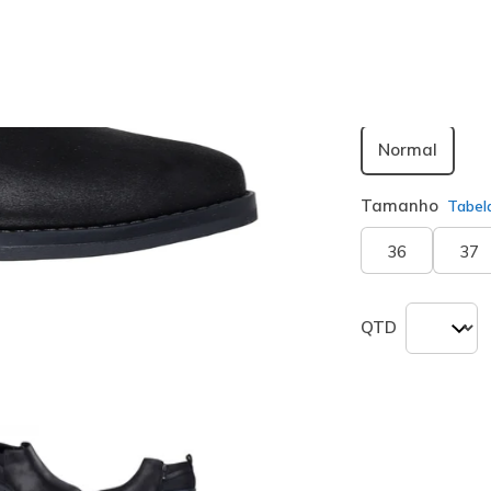
seleciona
Largura
Normal
Tamanho
Tabel
36
37
QTD