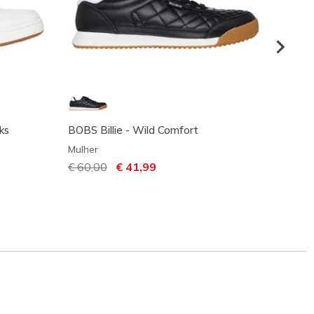
ks
BOBS Billie - Wild Comfort
BOBS 
Mulher
Mulher
Preço com desconto de
€ 60,00
para
€ 41,99
€ 60,