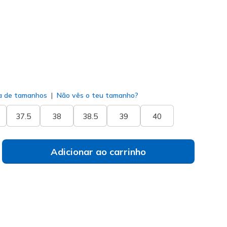
do
a de tamanhos
Não vês o teu tamanho?
37.5
38
38.5
39
40
Adicionar ao carrinho