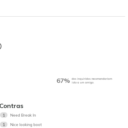
®
67%
dos inquiridos recomendariam
isto a um amigo.
Contras
1
Need Break In
1
Nice looking boot