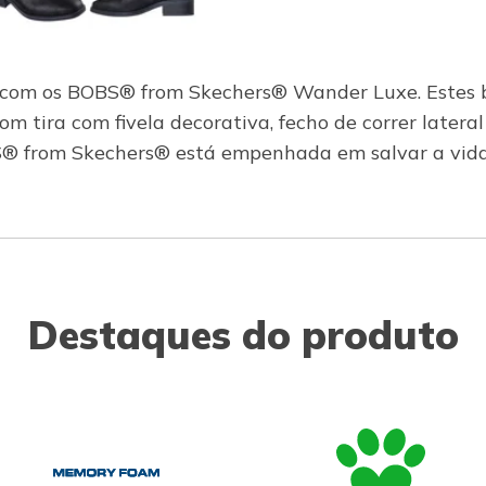
e com os BOBS® from Skechers® Wander Luxe. Estes b
com tira com fivela decorativa, fecho de correr latera
from Skechers® está empenhada em salvar a vida d
Destaques do produto