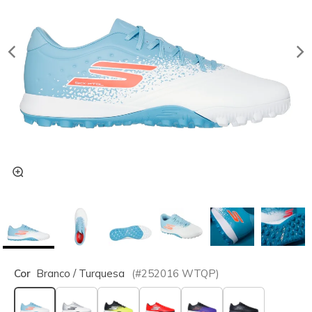
Cor
Branco / Turquesa
(#
252016
WTQP
)