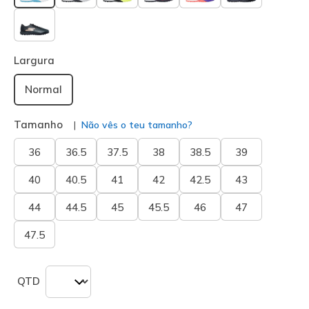
selecionado
Largura
Normal
Tamanho
Não vês o teu tamanho?
36
36.5
37.5
38
38.5
39
40
40.5
41
42
42.5
43
44
44.5
45
45.5
46
47
47.5
QTD