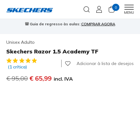
0
Men
MENU
🎒 Guia de regresso às aulas:
COMPRAR AGORA
⭐
Unisex Adulto
Skechers Razor 1.5 Academy TF
4$5 de 5 – Classificação do cliente
Adicionar à lista de desejos
(1 crítica)
Preço com desconto de
€ 95,00
para
€ 65,99
incl. IVA