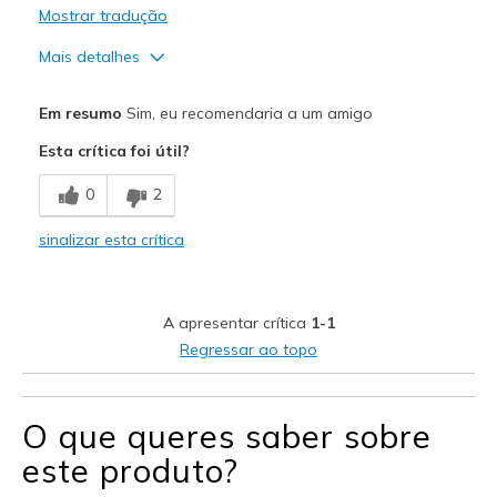
Mostrar tradução
Mais detalhes
Prós
Em resumo
Sim, eu recomendaria a um amigo
Attractive Design
Esta crítica foi útil?
Breathe Well
0
2
Comfortable
sinalizar esta crítica
Durable
Stylish
A apresentar crítica
1-1
Melhores utilizações
Regressar ao topo
Casual Wear
O que queres saber sobre
Width
Feels true to width
Sizing
Feels true to size
este produto?
View On Shoes
Shoes are for Wearing