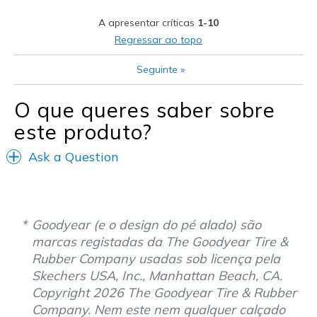
Stylish
A apresentar críticas
1-10
Melhores utilizações
Regressar ao topo
Casual Wear
Seguinte
»
Width
Feels true to width
O que queres saber sobre
Sizing
Feels true to size
este produto?
View On Shoes
Shoes are for Wearing
Ask a Question
Goodyear (e o design do pé alado) são
marcas registadas da The Goodyear Tire &
Rubber Company usadas sob licença pela
Skechers USA, Inc., Manhattan Beach, CA.
Copyright 2026 The Goodyear Tire & Rubber
Company. Nem este nem qualquer calçado