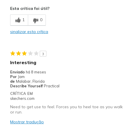
Prós
Esta crítica foi útil?
Attractive Design
1
0
Width
Feels too wide
sinalizar esta crítica
Sizing
Feels full size too big
3
Interesting
Enviado
há 8 meses
Por
Jam
de
Malabar, Florida
Describe Yourself
Practical
CRÍTICA EM
skechers.com
Need to get use to feel. Forces you to heel toe as you walk
or run.
Mostrar tradução