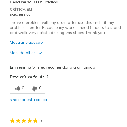
Describe Yourself
Practical
CRÍTICA EM
skechers.com
I have a problem with my arch...after use this arch fit...my
problem is better Because my work is need 8 hours to stand
and walk..very satisfied using this shoes Thank you
Mostrar tradução
Mais detalhes
Prós
Em resumo
Sim, eu recomendaria a um amigo
Attractive Design
Esta crítica foi útil?
Breathe Well
0
0
Comfortable
sinalizar esta crítica
Stylish
Contras
5
Wear Out Quickly