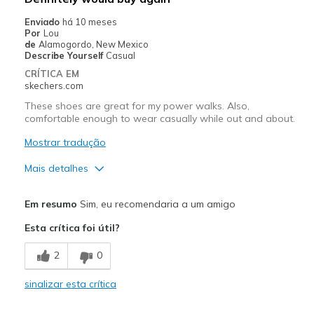
Width
Feels true to width
Enviado
há 10 meses
Por
Lou
Sizing
Feels true to size
de
Alamogordo, New Mexico
View On Shoes
I'm Really Into Shoes
Describe Yourself
Casual
CRÍTICA EM
skechers.com
These shoes are great for my power walks. Also,
comfortable enough to wear casually while out and about.
Mostrar tradução
Mais detalhes
Prós
Em resumo
Sim, eu recomendaria a um amigo
Attractive Design
Esta crítica foi útil?
Breathe Well
2
0
Comfortable
sinalizar esta crítica
Durable