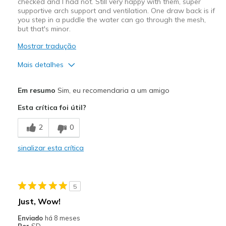
checked and I had not. Still very happy with them, super
supportive arch support and ventilation. One draw back is if
you step in a puddle the water can go through the mesh,
but that's minor.
Mostrar tradução
Mais detalhes
Prós
Em resumo
Sim, eu recomendaria a um amigo
Attractive Design
Esta crítica foi útil?
Breathe Well
2
0
Comfortable
sinalizar esta crítica
Melhores utilizações
Casual Wear
5
Width
Feels true to width
Just, Wow!
Sizing
Feels true to size
Enviado
há 8 meses
View On Shoes
Shoes are for Wearing
Por
SD