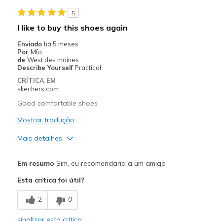
5
Travel
I like to buy this shoes again
Width
Feels true to width
Enviado
há 5 meses
Por
Mfa
Sizing
Feels true to size
de
West des moines
View On Shoes
I'm Really Into Shoes
Describe Yourself
Practical
CRÍTICA EM
skechers.com
Good comfortable shoes
Mostrar tradução
Mais detalhes
Prós
Em resumo
Sim, eu recomendaria a um amigo
Comfortable
Esta crítica foi útil?
Melhores utilizações
2
0
Travel
sinalizar esta crítica