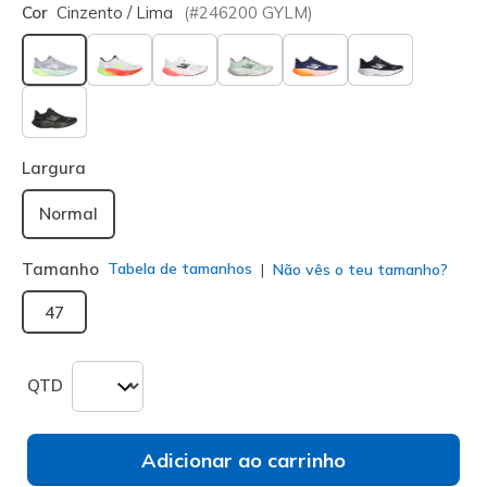
Cor
Cinzento / Lima
(#
246200
GYLM
)
selecionado
Largura
Normal
Tamanho
Tabela de tamanhos
Não vês o teu tamanho?
47
QTD
Adicionar ao carrinho