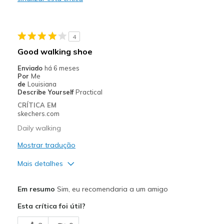
Width
Feels true to width
Sizing
Feels true to size
View On Shoes
Shoes are for Wearing
4
Good walking shoe
Enviado
há 6 meses
Por
Me
de
Louisiana
Describe Yourself
Practical
CRÍTICA EM
skechers.com
Daily walking
Mostrar tradução
Mais detalhes
Prós
Em resumo
Sim, eu recomendaria a um amigo
Comfortable
Esta crítica foi útil?
Width
Feels true to width