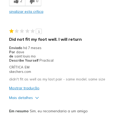
2
0
Sizing
Feels true to size
sinalizar esta crítica
1
Did not fit my foot well. I will return
Enviado
há 7 meses
Por
dave
de
saint louis mo
Describe Yourself
Practical
CRÍTICA EM
skechers.com
didn't fit as well as my last pair - same model, same size
Mostrar tradução
Mais detalhes
Prós
Em resumo
Sim, eu recomendaria a um amigo
Attractive Design