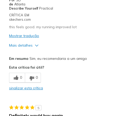
de
Atlanta
Describe Yourself
Practical
CRÍTICA EM
skechers.com
this feels good. my running improved lot
Mostrar tradução
Mais detalhes
Prós
Em resumo
Sim, eu recomendaria a um amigo
Attractive Design
Esta crítica foi útil?
Breathe Well
0
0
Comfortable
sinalizar esta crítica
Stylish
Melhores utilizações
5
sports Activity
Definitely would buy again