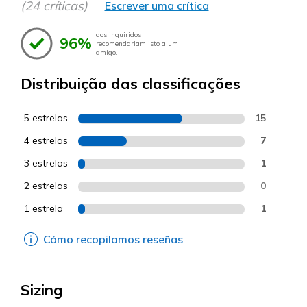
(24 críticas)
Escrever uma crítica
dos inquiridos
96%
recomendariam isto a um
amigo.
Distribuição das classificações
5 estrelas
15
4 estrelas
7
3 estrelas
1
2 estrelas
0
1 estrela
1
Cómo recopilamos reseñas
Sizing