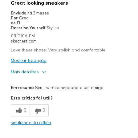
Great looking sneakers
Melhores utilizações
Enviado
há 3 meses
Por
Greg
Casual Wear
de
FL
Describe Yourself
Stylish
Going Out
CRÍTICA EM
skechers.com
Work
Love these shoes. Very stylish and comfortable
Width
Feels true to width
Mostrar tradução
Sizing
Feels true to size
Mais detalhes
View On Shoes
I'm Into Shoes
Prós
Em resumo
Sim, eu recomendaria a um amigo
Attractive Design
Esta crítica foi útil?
Comfortable
0
0
Stylish
sinalizar esta crítica
Melhores utilizações
Casual Wear