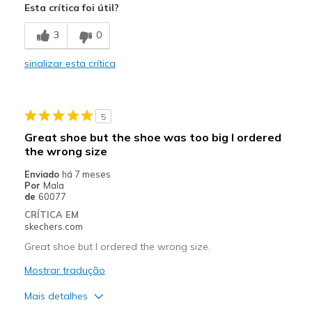
Esta crítica foi útil?
Comfortable
3
0
Melhores utilizações
sinalizar esta crítica
Casual Wear
Travel
5
Sizing
Feels full size too small
Great shoe but the shoe was too big I ordered
View On Shoes
Shoes are for Wearing
the wrong size
Enviado
há 7 meses
Por
Mala
de
60077
CRÍTICA EM
skechers.com
Great shoe but I ordered the wrong size.
Mostrar tradução
Mais detalhes