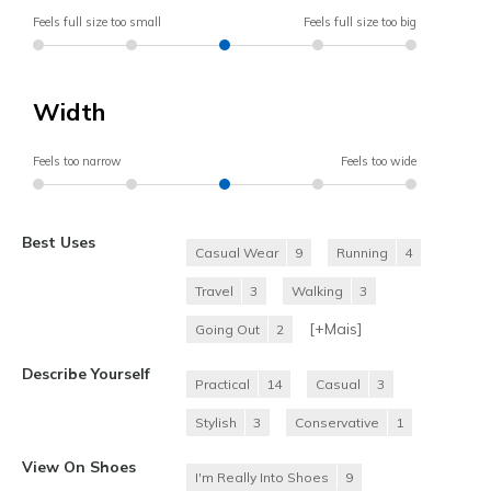
Feels full size too small
Feels full size too big
Width
Feels too narrow
Feels too wide
Best Uses
Casual Wear
9
Running
4
Travel
3
Walking
3
[+
Mais
]
Going Out
2
Describe Yourself
Practical
14
Casual
3
Stylish
3
Conservative
1
View On Shoes
I'm Really Into Shoes
9