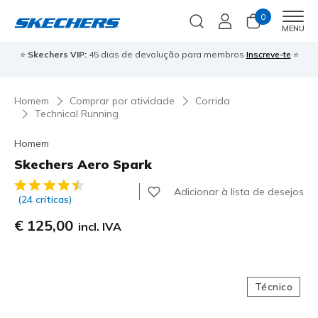
0
Men
MENU
⭐
Skechers VIP:
45 dias de devolução para membros
Inscreve-te
⭐

Homem
Comprar por atividade
Corrida
Technical Running
Homem
Skechers Aero Spark
3$7 de 5 – Classificação do cliente
Adicionar à lista de desejos
(24 críticas)
€ 125,00
incl. IVA
Técnico