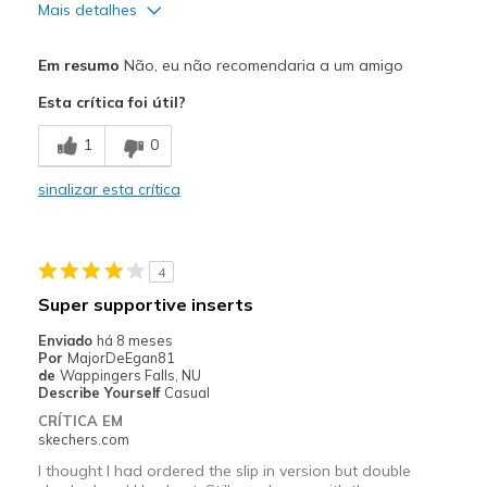
Mais detalhes
Prós
Em resumo
Não, eu não recomendaria a um amigo
Comfortable
Esta crítica foi útil?
Contras
1
0
Need Break In
sinalizar esta crítica
Melhores utilizações
Walking
4
Width
Feels true to width
Super supportive inserts
View On Shoes
Shoes are for Wearing
Enviado
há 8 meses
Por
MajorDeEgan81
de
Wappingers Falls, NU
Describe Yourself
Casual
CRÍTICA EM
skechers.com
I thought I had ordered the slip in version but double