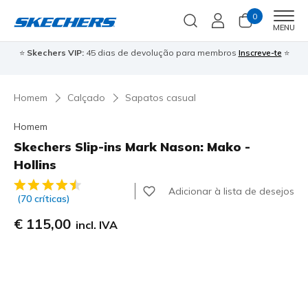
0
Men
MENU
⭐
Skechers VIP:
45 dias de devolução para membros
Inscreve-te
⭐

Homem
Calçado
Sapatos casual
Homem
Skechers Slip-ins Mark Nason: Mako -
Hollins
3$4 de 5 – Classificação do cliente
Adicionar à lista de desejos
(70 críticas)
€ 115,00
incl. IVA