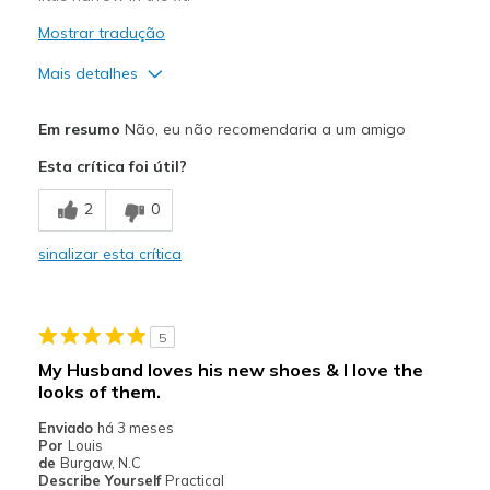
Mostrar tradução
Mais detalhes
Prós
Em resumo
Não, eu não recomendaria a um amigo
Stylish
Esta crítica foi útil?
Melhores utilizações
2
0
Travel
sinalizar esta crítica
Width
Feels too narrow
Sizing
Feels true to size
View On Shoes
Shoes are for Wearing
5
My Husband loves his new shoes & l love the
looks of them.
Enviado
há 3 meses
Por
Louis
de
Burgaw, N.C
Describe Yourself
Practical