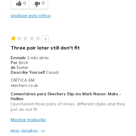
0
0
Melhores utilizações
sinalizar esta crítica
Going Out
Width
Feels true to width
1
Sizing
Feels true to size
Three pair later still don't fit
View On Shoes
I'm Into Shoes
Enviado
1 mês atrás
Por
Birch
de
Exeter
Describe Yourself
Casual
CRÍTICA EM
skechers.co.uk
Comentários para Skechers Slip-ins Mark Nason: Mako -
Hollins
I purchased three pairs of shoes, different styles and they
just do not fit
Mostrar tradução
Mais detalhes