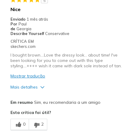
5
Nice
Enviado
1 mês atrás
Por
Paul
de
Georgia
Describe Yourself
Conservative
CRÍTICA EM
skechers.com
I bought brown….Love the dressy look… about time! I've
been looking for you to come out with this type
styling….++++ wish it came with dark sole instead of tan.
Mostrar tradução
Mais detalhes
Prós
Em resumo
Sim, eu recomendaria a um amigo
Attractive Design
Esta crítica foi útil?
Stylish
0
2
Melhores utilizações