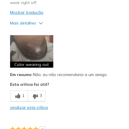
wear right off.
Mostrar tradução
Mais detalhes
Prós
Attractive Design
Comfortable
Color wearing out
Contras
Poor Quality
Em resumo
Não, eu não recomendaria a um amigo
Esta crítica foi útil?
Wear Out Quickly
1
3
Width
Feels true to width
Sizing
Feels true to size
sinalizar esta crítica
View On Shoes
Shoes are for Wearing