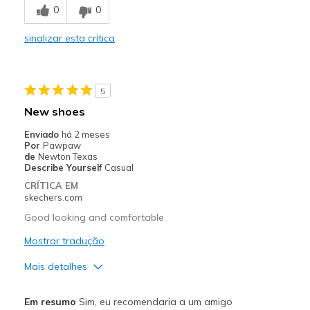
0
0
Durable
sinalizar esta crítica
Stylish
Melhores utilizações
5
Casual Wear
New shoes
Going Out
Enviado
há 2 meses
Por
Pawpaw
Special Occasions
de
Newton Texas
Describe Yourself
Casual
Width
Feels true to width
CRÍTICA EM
skechers.com
Sizing
Feels true to size
View On Shoes
I'm Into Shoes
Good looking and comfortable
Mostrar tradução
Mais detalhes
Prós
Em resumo
Sim, eu recomendaria a um amigo