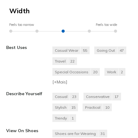
Width
Feels too narrow
Feels too wide
Best Uses
Casual Wear
55
Going Out
47
Travel
22
Special Occasions
20
Work
2
[+
Mais
]
Describe Yourself
Casual
23
Conservative
17
Stylish
15
Practical
10
Trendy
1
View On Shoes
Shoes are for Wearing
31