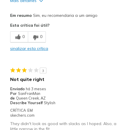
Mais detalhes
Prós
Em resumo
Sim, eu recomendaria a um amigo
Attractive Design
Esta crítica foi útil?
Comfortable
0
0
Stylish
sinalizar esta crítica
Melhores utilizações
Casual Wear
3
Special Occasions
Not quite right
Width
Feels true to width
Enviado
há 3 meses
Por
SanFranMan
Sizing
Feels true to size
de
Queen Creek, AZ
View On Shoes
I'm Into Shoes
Describe Yourself
Stylish
CRÍTICA EM
skechers.com
They didn't look as good with slacks as I hoped. Also, a
little narrow in the fit.