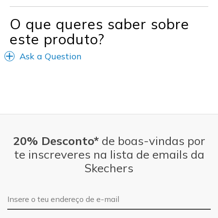
Special Occasions
O que queres saber sobre
Width
Feels true to width
este produto?
Sizing
Feels true to size
View On Shoes
Shoes are for Wearing
Ask a Question
20% Desconto*
de boas-vindas por
te inscreveres na lista de emails da
Skechers
Endereço de e-mail