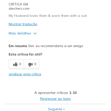
CRÍTICA EM
skechers.com
My Husband loves them & wore them with a suit.
Mostrar tradução
Mais detalhes
Prós
Em resumo
Sim, eu recomendaria a um amigo
Attractive Design
Esta crítica foi útil?
Breathe Well
0
0
Comfortable
sinalizar esta crítica
Durable
Stylish
A apresentar críticas
1-10
Melhores utilizações
Regressar ao topo
Going Out
Seguinte
»