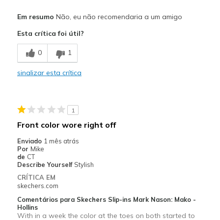
Contras
Em resumo
Não, eu não recomendaria a um amigo
Poor Quality
Esta crítica foi útil?
Melhores utilizações
0
1
Casual Wear
sinalizar esta crítica
Width
Feels too narrow
Sizing
Feels full size too big
View On Shoes
Shoes are for Wearing
1
Front color wore right off
Enviado
1 mês atrás
Por
Mike
de
CT
Describe Yourself
Stylish
CRÍTICA EM
skechers.com
Comentários para Skechers Slip-ins Mark Nason: Mako -
Hollins
With in a week the color at the toes on both started to