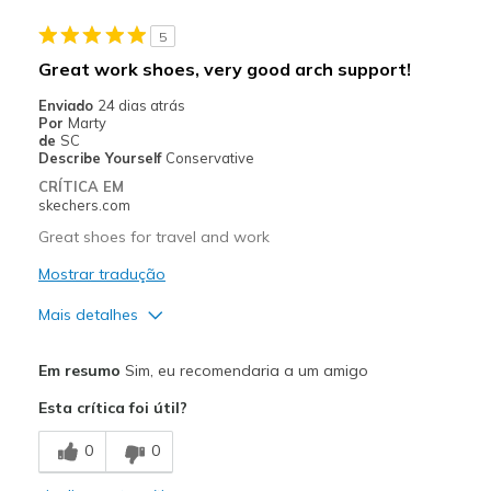
5
Great work shoes, very good arch support!
Enviado
24 dias atrás
Por
Marty
de
SC
Describe Yourself
Conservative
CRÍTICA EM
skechers.com
Great shoes for travel and work
Mostrar tradução
Mais detalhes
Prós
Em resumo
Sim, eu recomendaria a um amigo
Attractive Design
Esta crítica foi útil?
Comfortable
0
0
Stylish