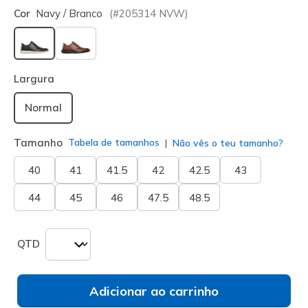
Cor
Navy / Branco
(#
205314
NVW
)
selecionado
Largura
Normal
Tamanho
Tabela de tamanhos
Não vês o teu tamanho?
40
41
41.5
42
42.5
43
44
45
46
47.5
48.5
QTD
Adicionar ao carrinho