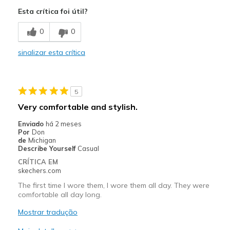
Comfortable
Esta crítica foi útil?
Stylish
0
0
Melhores utilizações
sinalizar esta crítica
Going Out
Special Occasions
5
Width
Feels true to width
Very comfortable and stylish.
Sizing
Feels true to size
Enviado
há 2 meses
View On Shoes
Shoes are for Wearing
Por
Don
de
Michigan
Describe Yourself
Casual
CRÍTICA EM
skechers.com
The first time I wore them, I wore them all day. They were
comfortable all day long.
Mostrar tradução