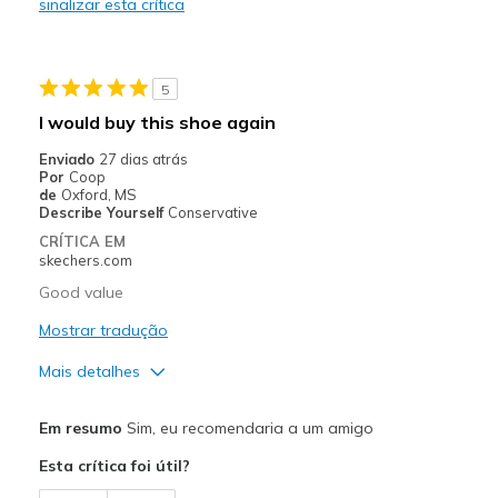
sinalizar esta crítica
Melhores utilizações
Casual Wear
5
Going Out
I would buy this shoe again
Travel
Enviado
27 dias atrás
Por
Coop
Width
Feels true to width
de
Oxford, MS
Describe Yourself
Conservative
Sizing
Feels true to size
CRÍTICA EM
View On Shoes
Shoes are for Wearing
skechers.com
Good value
Mostrar tradução
Mais detalhes
Prós
Em resumo
Sim, eu recomendaria a um amigo
Attractive Design
Esta crítica foi útil?
Comfortable