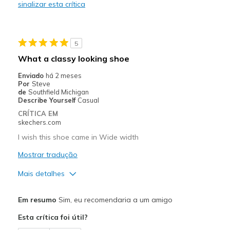
sinalizar esta crítica
Casual Wear
Going Out
5
Width
Feels too wide
What a classy looking shoe
Sizing
Feels true to size
Enviado
há 2 meses
View On Shoes
Shoes are for Wearing
Por
Steve
de
Southfield Michigan
Describe Yourself
Casual
CRÍTICA EM
skechers.com
I wish this shoe came in Wide width
Mostrar tradução
Mais detalhes
Prós
Em resumo
Sim, eu recomendaria a um amigo
Attractive Design
Esta crítica foi útil?
Comfortable