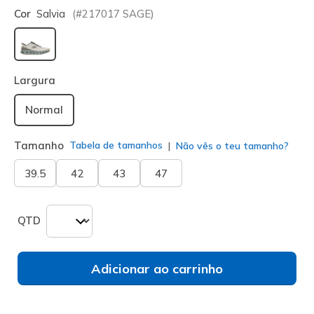
Cor
Salvia
(#
217017
SAGE
)
selecionado
Largura
Normal
Tamanho
Tabela de tamanhos
Não vês o teu tamanho?
39.5
42
43
47
QTD
Adicionar ao carrinho