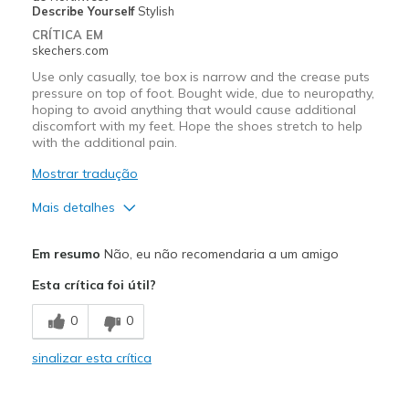
View On Shoes
Shoes are for Wearing
Describe Yourself
Stylish
CRÍTICA EM
skechers.com
Use only casually, toe box is narrow and the crease puts
pressure on top of foot. Bought wide, due to neuropathy,
hoping to avoid anything that would cause additional
discomfort with my feet. Hope the shoes stretch to help
with the additional pain.
Mostrar tradução
Mais detalhes
Prós
Em resumo
Não, eu não recomendaria a um amigo
Attractive Design
Esta crítica foi útil?
Contras
0
0
Need Break In
sinalizar esta crítica
Melhores utilizações
Casual Wear