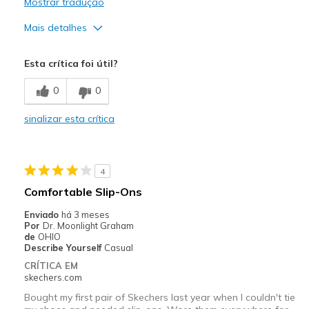
Mostrar tradução
Mais detalhes
Prós
Esta crítica foi útil?
Attractive Design
0
0
Breathe Well
sinalizar esta crítica
Comfortable
Durable
4
Stylish
Comfortable Slip-Ons
Melhores utilizações
Enviado
há 3 meses
Por
Dr. Moonlight Graham
Casual Wear
de
OHIO
Describe Yourself
Casual
Going Out
CRÍTICA EM
skechers.com
Special Occasions
Bought my first pair of Skechers last year when I couldn't tie