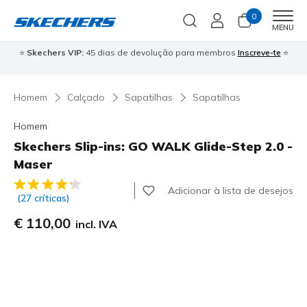
0
Men
MENU
⭐
Skechers VIP:
45 dias de devolução para membros
Inscreve-te
⭐

Homem
Calçado
Sapatilhas
Sapatilhas
Homem
Skechers Slip-ins: GO WALK Glide-Step 2.0 -
Maser
5 de 5 – Classificação do cliente
Adicionar à lista de desejos
(27 críticas)
€ 110,00
incl. IVA