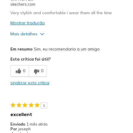
skechers.com
Very stylish and comfortable i wear them all the time
Mostrar tradução
Mais detalhes
Prós
Em resumo
Sim, eu recomendaria a um amigo
Attractive Design
Esta crítica foi útil?
Breathe Well
0
0
Comfortable
sinalizar esta crítica
Stylish
Contras
5
Need Break In
excellent
Melhores utilizações
Enviado
1 mês atrás
Por
joseph
Casual Wear