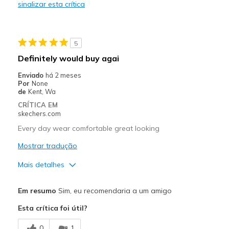
sinalizar esta crítica
Melhores utilizações
Casual Wear
5
Travel
Definitely would buy agai
Width
Feels true to width
Enviado
há 2 meses
Por
None
Sizing
Feels true to size
de
Kent, Wa
CRÍTICA EM
skechers.com
Every day wear comfortable great looking
Mostrar tradução
Mais detalhes
View On Shoes
Shoes are for Wearing
Em resumo
Sim, eu recomendaria a um amigo
Esta crítica foi útil?
0
1