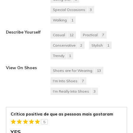
Special Occasions
3
Walking
1
Describe Yourself
Casual
12
Practical
7
Conservative
2
Stylish
1
Trendy
1
View On Shoes
Shoes are for Wearing
13
I'm Into Shoes
7
I'm Really Into Shoes
3
Crítica positiva de que as pessoas mais gostaram
5
YES...