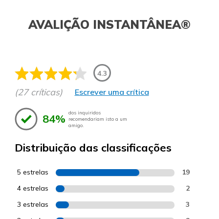
AVALIÇÃO INSTANTÂNEA®
4.3
(27 críticas)
Escrever uma crítica
dos inquiridos
84%
recomendariam isto a um
amigo.
Distribuição das classificações
5 estrelas
19
4 estrelas
2
3 estrelas
3