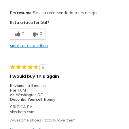
Prós
Em resumo
Sim, eu recomendaria a um amigo
Attractive Design
Esta crítica foi útil?
Breathe Well
2
0
Comfortable
sinalizar esta crítica
Durable
Stylish
5
Melhores utilizações
I would buy this again
Casual Wear
Enviado
há 3 meses
Por
KCM
Travel
de
Washington DC
Describe Yourself
Trendy
Width
Feels true to width
CRÍTICA EM
skechers.com
Sizing
Feels true to size
View On Shoes
I'm Into Shoes
Awesome shoes I totally love them