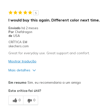
Sizing
Feels true to size
View On Shoes
I'm Into Shoes
5
I would buy this again. Different color next time.
Enviado
há 2 meses
Por
Chefdragon
de
USA
CRÍTICA EM
skechers.com
Great for everyday use. Great support and comfort.
Mostrar tradução
Mais detalhes
Prós
Em resumo
Sim, eu recomendaria a um amigo
Breathe Well
Esta crítica foi útil?
Comfortable
0
0
Stylish