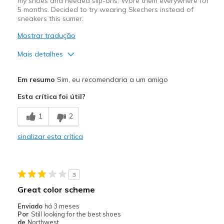
my shoes and needed slip-ons. Wore them everywhere for
Width
Feels true to width
5 months. Decided to try wearing Skechers instead of
Sizing
Feels true to size
sneakers this sumer.
Mostrar tradução
Mais detalhes
Prós
Em resumo
Sim, eu recomendaria a um amigo
Attractive Design
Esta crítica foi útil?
Breathe Well
1
2
Comfortable
sinalizar esta crítica
Stylish
Melhores utilizações
3
Casual Wear
Great color scheme
Width
Feels true to width
Enviado
há 3 meses
Por
Still looking for the best shoes
Sizing
Feels true to size
de
Northwest