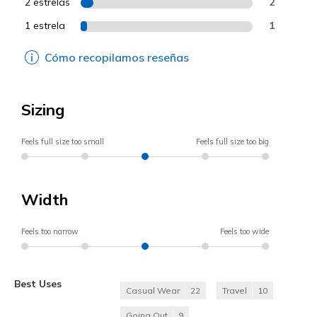
2 estrelas
2
1 estrela
1
Cómo recopilamos reseñas
Sizing
Feels full size too small
Feels full size too big
Width
Feels too narrow
Feels too wide
Best Uses
Casual Wear
22
Travel
10
Going Out
9