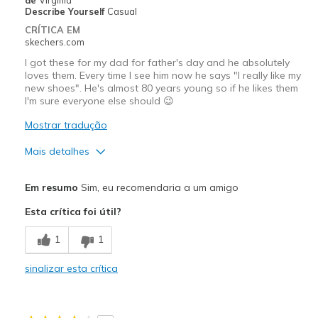
Describe Yourself
Casual
CRÍTICA EM
skechers.com
I got these for my dad for father's day and he absolutely
loves them. Every time I see him now he says "I really like my
new shoes". He's almost 80 years young so if he likes them
I'm sure everyone else should 😉
Mostrar tradução
Mais detalhes
Prós
Em resumo
Sim, eu recomendaria a um amigo
Attractive Design
Esta crítica foi útil?
Comfortable
1
1
Durable
sinalizar esta crítica
Melhores utilizações
Casual Wear