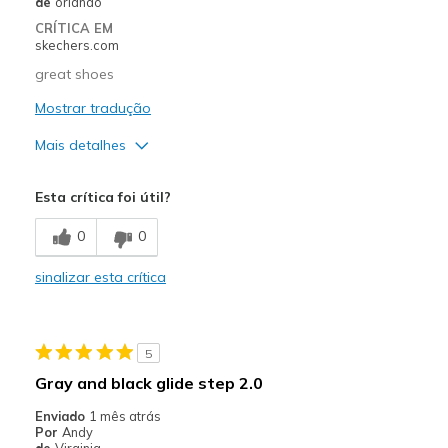
de
orlando
CRÍTICA EM
Going Out
skechers.com
Special Occasions
great shoes
Mostrar tradução
Width
Feels true to width
Sizing
Feels true to size
Mais detalhes
View On Shoes
I'm Into Shoes
Prós
Esta crítica foi útil?
Comfortable
0
0
Durable
sinalizar esta crítica
Stylish
5
Gray and black glide step 2.0
Enviado
1 mês atrás
Por
Andy
de
Virginia