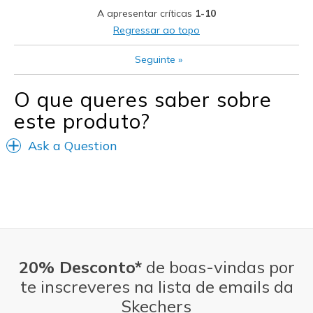
A apresentar críticas
1-10
Width
Feels too narrow
Regressar ao topo
Sizing
Feels true to size
View On Shoes
I'm Really Into Shoes
Seguinte
»
O que queres saber sobre
este produto?
Ask a Question
20% Desconto*
de boas-vindas por
te inscreveres na lista de emails da
Skechers