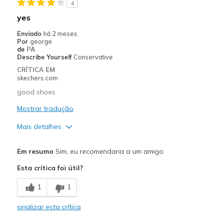
4
Going Out
yes
Width
Feels true to width
Enviado
há 2 meses
Por
george
Sizing
Feels true to size
de
PA
View On Shoes
Shoes are for Wearing
Describe Yourself
Conservative
CRÍTICA EM
skechers.com
good shoes
Mostrar tradução
Mais detalhes
Prós
Em resumo
Sim, eu recomendaria a um amigo
Comfortable
Esta crítica foi útil?
Melhores utilizações
1
1
Casual Wear
sinalizar esta crítica
Width
Feels true to width