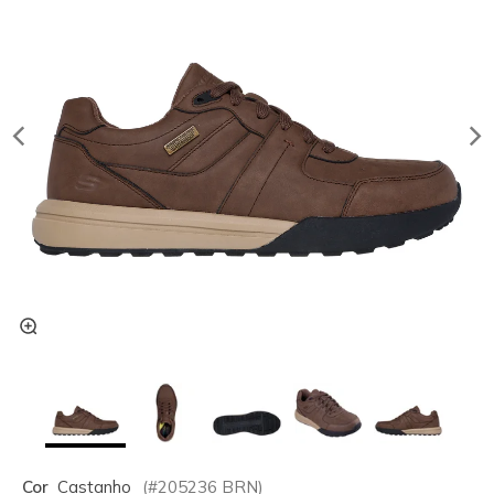
Cor
Castanho
(#
205236
BRN
)