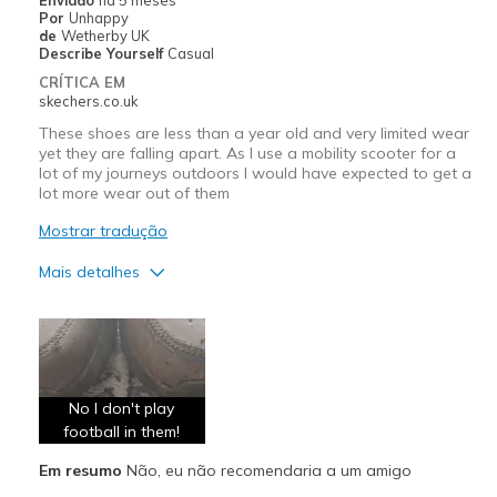
Por
Unhappy
de
Wetherby UK
Describe Yourself
Casual
CRÍTICA EM
skechers.co.uk
These shoes are less than a year old and very limited wear
yet they are falling apart. As I use a mobility scooter for a
lot of my journeys outdoors I would have expected to get a
lot more wear out of them
Mostrar tradução
Mais detalhes
Prós
Comfortable
Contras
No I don't play
Poor Quality
football in them!
Wear Out Quickly
Em resumo
Não, eu não recomendaria a um amigo