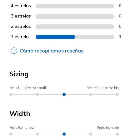
4 estrelas
0
3 estrelas
0
2 estrelas
0
1 estrela
1
Cómo recopilamos reseñas
Sizing
Feels full size too small
Feels full size too big
Width
Feels too narrow
Feels too wide