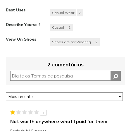
Best Uses
Casual Wear
2
Describe Yourself
Casual
2
View On Shoes
Shoes are for Wearing
2
2 comentários
1
Not worth anywhere what I paid for them
Enviado
há 5 meses