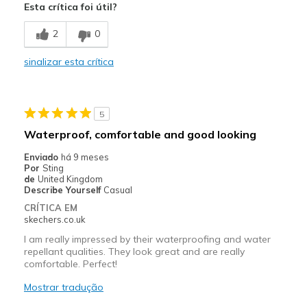
Esta crítica foi útil?
Melhores utilizações
Casual Wear
2
0
sinalizar esta crítica
Width
Feels true to width
Sizing
Feels true to size
View On Shoes
Shoes are for Wearing
5
Waterproof, comfortable and good looking
Enviado
há 9 meses
Por
Sting
de
United Kingdom
Describe Yourself
Casual
CRÍTICA EM
skechers.co.uk
I am really impressed by their waterproofing and water
repellant qualities. They look great and are really
comfortable. Perfect!
Mostrar tradução