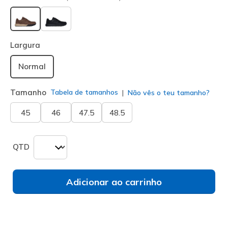
selecionado
Largura
Normal
Tamanho
Tabela de tamanhos
Não vês o teu tamanho?
45
46
47.5
48.5
QTD
Adicionar ao carrinho