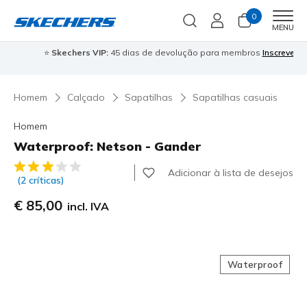
0
Men
MENU
⭐
Skechers VIP:
45 dias de devolução para membros
Inscreve-te
⭐

Homem
Calçado
Sapatilhas
Sapatilhas casuais
Homem
Waterproof: Netson - Gander
3$7 de 5 – Classificação do cliente
Adicionar à lista de desejos
(2 críticas)
€ 85,00
incl. IVA
Waterproof