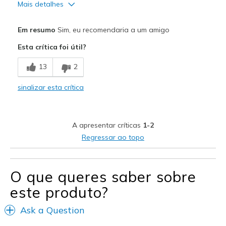
Mais detalhes
Prós
Em resumo
Sim, eu recomendaria a um amigo
Attractive Design
Esta crítica foi útil?
Breathe Well
13
2
Comfortable
sinalizar esta crítica
Stylish
Melhores utilizações
A apresentar críticas
1-2
Casual Wear
Regressar ao topo
Width
Feels true to width
Sizing
Feels true to size
O que queres saber sobre
View On Shoes
Shoes are for Wearing
este produto?
Ask a Question