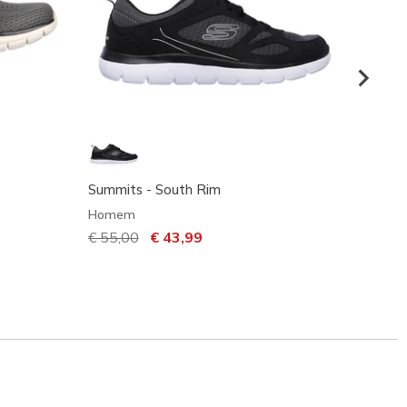
Summits - South Rim
Burns 
Homem
Home
Preço com desconto de
€ 55,00
para
€ 43,99
€ 55,