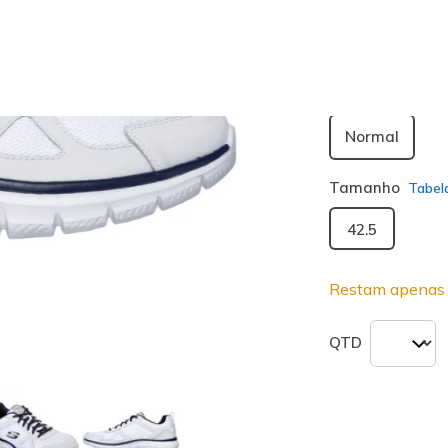
seleciona
Largura
Normal
Tamanho
Tabel
42.5
Restam apenas 
QTD