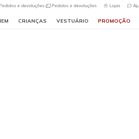
Pedidos e devoluções
Pedidos e devoluções
Lojas
Aj
MEM
CRIANÇAS
VESTUÁRIO
PROMOÇÃO
⭐
Skechers VIP:
45 dias de devolução para membros
Inscreve-te
⭐
uais
Homem
Track
(
4$5 de 5 – Class
€ 70,00
i
Cor
Branco / Na