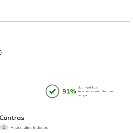
®
dos inquiridos
91%
recomendariam isto a um
amigo.
Contras
1
Pouco almofadados