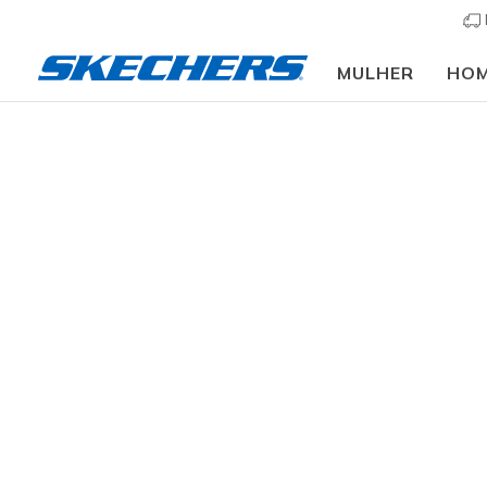
MULHER
HO
Homem
Calçado
Sapatilhas
Sapatilhas cas