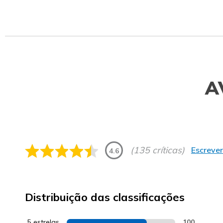
A
(135 críticas)
Escrever
4.6
Distribuição das classificações
5 estrelas
100