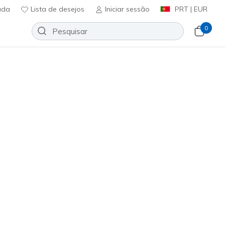
uda
Lista de desejos
Iniciar sessão
PRT | EUR
0
Adicionar à lista de desejos
135 críticas)
ificação do cliente
ncl. IVA
vy
(#
52631
WNV
)