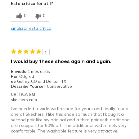
Esta crítica foi útil?
Breathe Well
0
0
Comfortable
sinalizar esta crítica
Durable
Stylish
5
Width
Feels true to width
I would buy these shoes again and again.
Sizing
Feels true to size
Enviado
1 mês atrás
View On Shoes
Shoes are for Wearing
Por
OUgrad
de
Guffey, CO and Denton, TX
Describe Yourself
Conservative
CRÍTICA EM
skechers.com
I've needed a wide width shoe for years and finally found
one at Skechers. I like this shoe so much that I bought a
second pair like my original and a third pair with additional
arch support for 50% off. The additional width feels very
comfortable. The washable feature is very attractive.