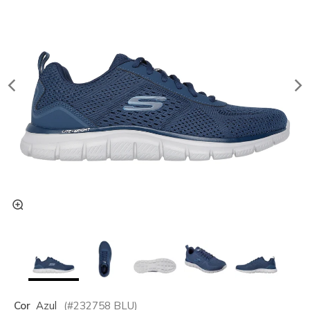
Cor
Azul
(#
232758
BLU
)