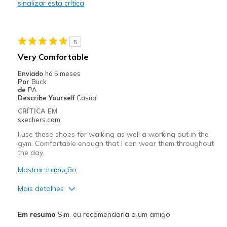
sinalizar esta crítica
Melhores utilizações
Casual Wear
5
Driving a car with a clutch
Very Comfortable
Sizing
Feels half size too big
Enviado
há 5 meses
Por
Buck
View On Shoes
Shoes are for Wearing
de
PA
Describe Yourself
Casual
CRÍTICA EM
skechers.com
I use these shoes for walking as well a working out in the
gym. Comfortable enough that I can wear them throughout
the day.
Mostrar tradução
Mais detalhes
Prós
Em resumo
Sim, eu recomendaria a um amigo
Attractive Design