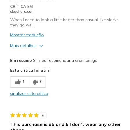
CRÍTICA EM
skechers.com
When I need to look a little better than casual, like slacks,
they go well.
Mostrar tradução
Mais detalhes
Prós
Em resumo
Sim, eu recomendaria a um amigo
Attractive Design
Esta crítica foi útil?
Breathe Well
1
0
Comfortable
sinalizar esta crítica
Stylish
Melhores utilizações
5
Casual Wear
This purchase is #5 and 6 I don't wear any other
shoes