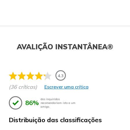
AVALIÇÃO INSTANTÂNEA®
4.3
(36 críticas)
Escrever uma crítica
dos inquiridos
86%
recomendariam isto a um
amigo.
Distribuição das classificações