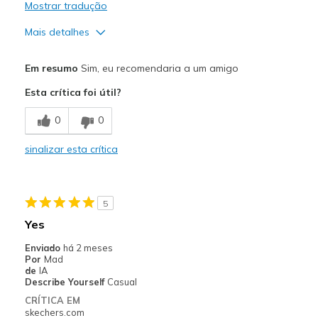
Mostrar tradução
Mais detalhes
Prós
Em resumo
Sim, eu recomendaria a um amigo
Attractive Design
Esta crítica foi útil?
Breathe Well
0
0
Comfortable
sinalizar esta crítica
Durable
Stylish
5
Melhores utilizações
Yes
Casual Wear
Enviado
há 2 meses
Por
Mad
Going Out
de
IA
Describe Yourself
Casual
Travel
CRÍTICA EM
skechers.com