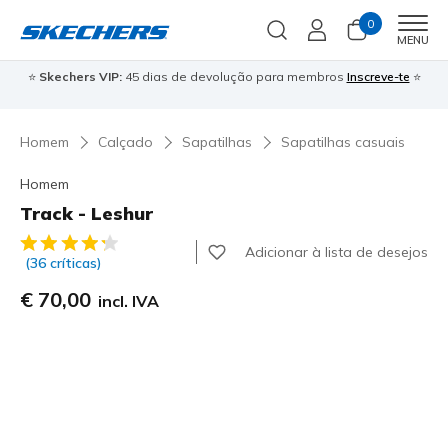
0
Men
MENU
⭐
Skechers VIP:
45 dias de devolução para membros
Inscreve-te
⭐

Homem
Calçado
Sapatilhas
Sapatilhas casuais
Homem
Track - Leshur
3$6 de 5 – Classificação do cliente
Adicionar à lista de desejos
(36 críticas)
€ 70,00
incl. IVA