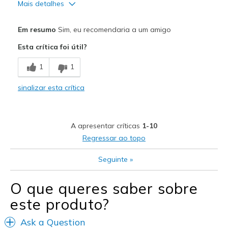
Mais detalhes
Prós
Em resumo
Sim, eu recomendaria a um amigo
Attractive Design
Esta crítica foi útil?
Breathe Well
1
1
Comfortable
sinalizar esta crítica
Stylish
Melhores utilizações
A apresentar críticas
1-10
Casual Wear
Regressar ao topo
Work
Seguinte
»
Sizing
Feels true to size
O que queres saber sobre
View On Shoes
Shoes are for Wearing
este produto?
Ask a Question