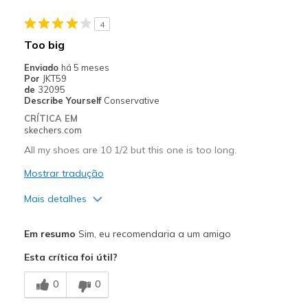
Contras
4
None
Too big
Melhores utilizações
Enviado
há 5 meses
Por
JKT59
Casual Wear
de
32095
Describe Yourself
Conservative
Width
Feels true to width
CRÍTICA EM
Sizing
Feels full size too small
skechers.com
View On Shoes
Shoes are for Wearing
All my shoes are 10 1/2 but this one is too long.
Mostrar tradução
Mais detalhes
Prós
Em resumo
Sim, eu recomendaria a um amigo
Attractive Design
Esta crítica foi útil?
Comfortable
0
0
Stylish