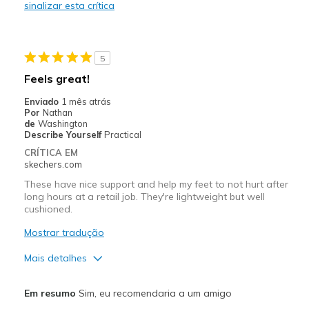
sinalizar esta crítica
5
Feels great!
Enviado
1 mês atrás
Por
Nathan
de
Washington
Describe Yourself
Practical
CRÍTICA EM
skechers.com
These have nice support and help my feet to not hurt after
long hours at a retail job. They're lightweight but well
cushioned.
Mostrar tradução
Mais detalhes
Prós
Em resumo
Sim, eu recomendaria a um amigo
Attractive Design