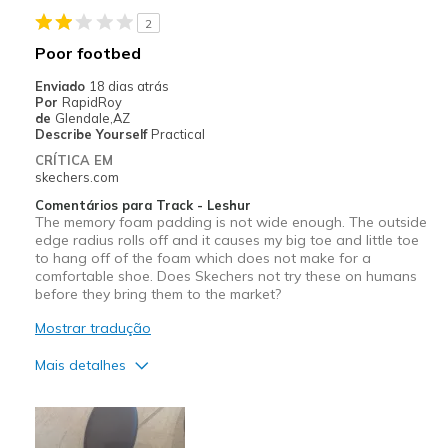
2
Travel
Poor footbed
Width
Feels true to width
Enviado
18 dias atrás
Por
RapidRoy
Sizing
Feels half size too big
de
Glendale,AZ
Describe Yourself
Practical
CRÍTICA EM
skechers.com
Comentários para Track - Leshur
The memory foam padding is not wide enough. The outside
edge radius rolls off and it causes my big toe and little toe
to hang off of the foam which does not make for a
comfortable shoe. Does Skechers not try these on humans
before they bring them to the market?
Mostrar tradução
Mais detalhes
Contras
Poor Cushioning