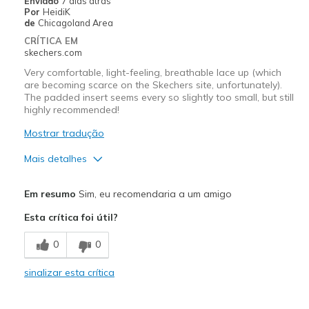
Enviado
7 dias atrás
Por
HeidiK
de
Chicagoland Area
CRÍTICA EM
skechers.com
Very comfortable, light-feeling, breathable lace up (which
are becoming scarce on the Skechers site, unfortunately).
The padded insert seems every so slightly too small, but still
highly recommended!
Mostrar tradução
Mais detalhes
Prós
Em resumo
Sim, eu recomendaria a um amigo
Breathe Well
Esta crítica foi útil?
Comfortable
0
0
Lace up
sinalizar esta crítica
Melhores utilizações
Casual Wear