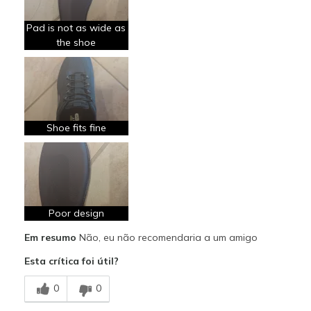
Melhores utilizações
Pad is not as wide as
Casual Wear
the shoe
Width
Feels true to width
Sizing
Feels true to size
View On Shoes
Shoes are for Wearing
Shoe fits fine
Poor design
Em resumo
Não, eu não recomendaria a um amigo
Esta crítica foi útil?
0
0