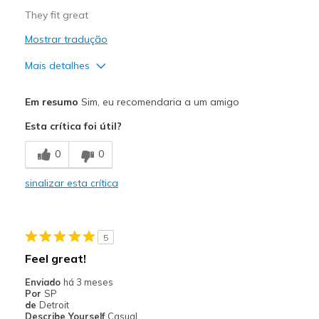
Width
Feels true to width
They fit great
Sizing
Feels true to size
Mostrar tradução
View On Shoes
Shoes are for Wearing
Mais detalhes
Prós
Em resumo
Sim, eu recomendaria a um amigo
Comfortable
Esta crítica foi útil?
Melhores utilizações
0
0
Casual Wear
sinalizar esta crítica
Width
Feels true to width
Sizing
Feels true to size
View On Shoes
Shoes are for Wearing
5
Feel great!
Enviado
há 3 meses
Por
SP
de
Detroit
Describe Yourself
Casual