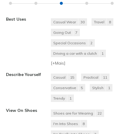
Best Uses
Casual Wear
30
Travel
8
Going Out
7
Special Occasions
2
Driving a car with a clutch
1
[+
Mais
]
Describe Yourself
Casual
15
Practical
11
Conservative
5
Stylish
1
Trendy
1
View On Shoes
Shoes are for Wearing
22
I'm Into Shoes
8