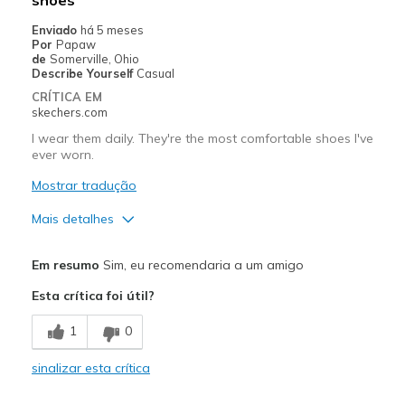
Width
Feels true to width
Sizing
Feels true to size
Enviado
há 5 meses
Por
Papaw
View On Shoes
I'm Really Into Shoes
de
Somerville, Ohio
Describe Yourself
Casual
CRÍTICA EM
skechers.com
I wear them daily. They're the most comfortable shoes I've
ever worn.
Mostrar tradução
Mais detalhes
Prós
Em resumo
Sim, eu recomendaria a um amigo
Attractive Design
Esta crítica foi útil?
Breathe Well
1
0
Comfortable
sinalizar esta crítica
Durable