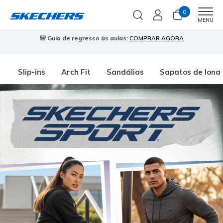
0
Men
MENU
🎒 Guia de regresso às aulas:
COMPRAR AGORA
⭐
Slip-ins
Arch Fit
Sandálias
Sapatos de lona