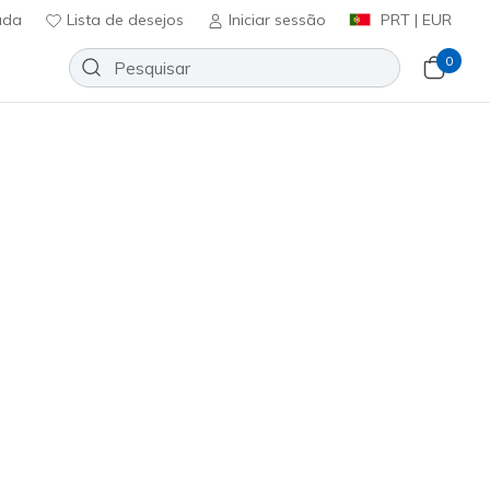
uda
Lista de desejos
Iniciar sessão
PRT | EUR
0
te
🎁
Slip-ins: Summits - Leyter
Adicionar à lista de desejos
53 críticas)
ificação do cliente
ncl. IVA
zul
(#
233047
GYBL
)