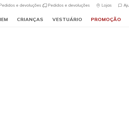
Pedidos e devoluções
Pedidos e devoluções
Lojas
Aj
MEM
CRIANÇAS
VESTUÁRIO
PROMOÇÃO
Regista-te e obtém envios gratuitos (compras de 115€ ou mais)
Inscreve-
uais
Homem
Skechers 
(
3$9 de 5 – Class
€ 85,00
i
Cor
Cinzento / A