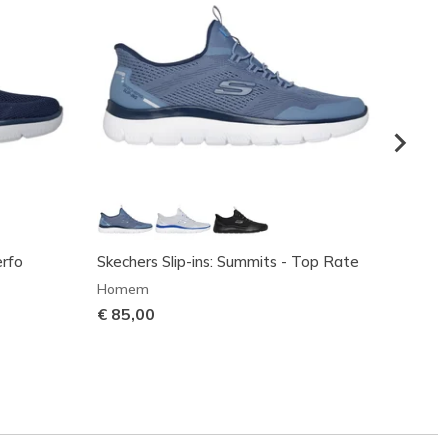
erfo
Skechers Slip-ins: Summits - Top Rate
Skeche
Homem
Home
€ 85,00
€ 90,