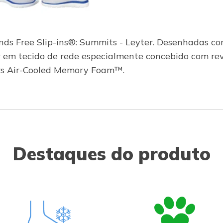
ands Free Slip-ins®: Summits - Leyter. Desenhadas co
or em tecido de rede especialmente concebido com re
ers Air-Cooled Memory Foam™.
Destaques do produto