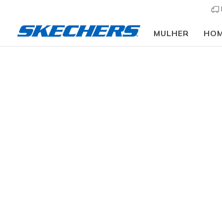
MULHER
HO
🎁 
Homem
Calçado
Sapatilhas
Sapatilhas cas