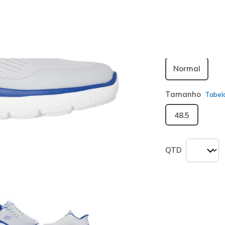
seleciona
Largura
Normal
Tamanho
Tabel
48.5
QTD