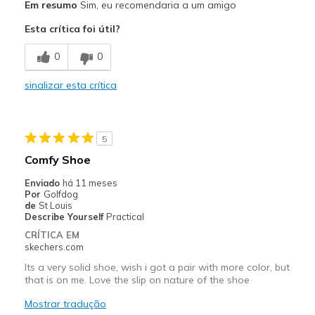
Em resumo
Sim, eu recomendaria a um amigo
Attractive Design
Esta crítica foi útil?
Comfortable
0
0
Stylish
sinalizar esta crítica
Contras
Nothing
5
Melhores utilizações
Comfy Shoe
Casual Wear
Enviado
há 11 meses
Por
Golfdog
Going Out
de
St Louis
Describe Yourself
Practical
Special Occasions
CRÍTICA EM
skechers.com
Width
Feels true to width
Its a very solid shoe, wish i got a pair with more color, but
Sizing
Feels true to size
that is on me. Love the slip on nature of the shoe
View On Shoes
Shoes are for Wearing
Mostrar tradução