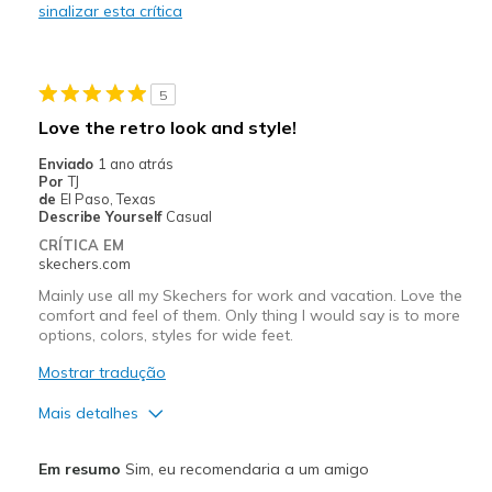
sinalizar esta crítica
Feels heavy
Width
Feels true to width
Sizing
Feels true to size
5
Love the retro look and style!
Enviado
1 ano atrás
Por
TJ
de
El Paso, Texas
Describe Yourself
Casual
CRÍTICA EM
skechers.com
Mainly use all my Skechers for work and vacation. Love the
comfort and feel of them. Only thing I would say is to more
options, colors, styles for wide feet.
Mostrar tradução
Mais detalhes
Prós
Em resumo
Sim, eu recomendaria a um amigo
Attractive Design