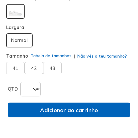
selecionado
Largura
Normal
Tamanho
Tabela de tamanhos
Não vês o teu tamanho?
41
42
43
QTD
Adicionar ao carrinho