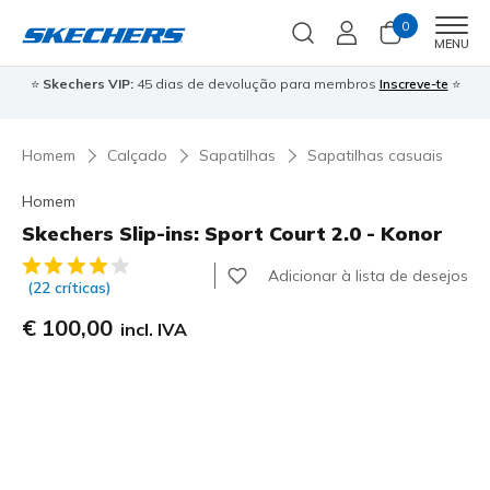
0
Men
MENU
⭐
Skechers VIP:
45 dias de devolução para membros
Inscreve-te
⭐

Homem
Calçado
Sapatilhas
Sapatilhas casuais
Homem
Skechers Slip-ins: Sport Court 2.0 - Konor
5 de 5 – Classificação do cliente
Adicionar à lista de desejos
(22 críticas)
€ 100,00
incl. IVA