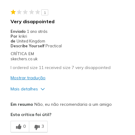
Sizing
Feels true to size
View On Shoes
I'm Into Shoes
1
Very disappointed
Enviado
1 ano atrás
Por
krikri
de
United Kingdom
Describe Yourself
Practical
CRÍTICA EM
skechers.co.uk
I ordered size 11 received size 7 very disappointed
Mostrar tradução
Mais detalhes
Prós
Em resumo
Não, eu não recomendaria a um amigo
Stylish
Esta crítica foi útil?
Width
Feels too narrow
0
3
Sizing
Feels full size too small