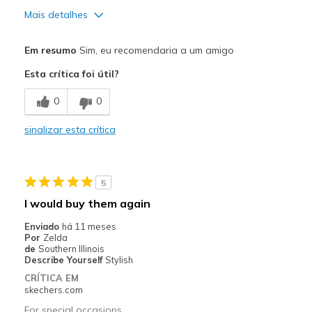
Mais detalhes
Prós
Em resumo
Sim, eu recomendaria a um amigo
Comfortable
Esta crítica foi útil?
Contras
0
0
None
sinalizar esta crítica
Melhores utilizações
Casual Wear
5
Travel
I would buy them again
Width
Feels true to width
Enviado
há 11 meses
Sizing
Feels true to size
Por
Zelda
de
Southern Illinois
View On Shoes
Shoes are for Wearing
Describe Yourself
Stylish
CRÍTICA EM
skechers.com
For special occasions