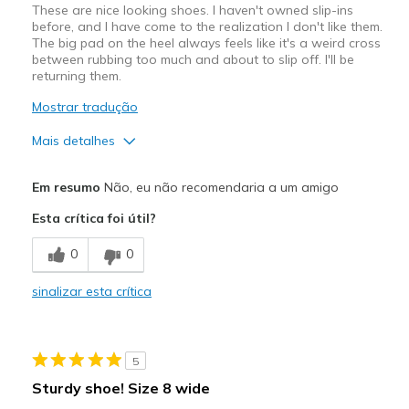
These are nice looking shoes. I haven't owned slip-ins
before, and I have come to the realization I don't like them.
The big pad on the heel always feels like it's a weird cross
between rubbing too much and about to slip off. I'll be
returning them.
Mostrar tradução
Mais detalhes
Prós
Em resumo
Não, eu não recomendaria a um amigo
Attractive Design
Esta crítica foi útil?
Stylish
0
0
Contras
sinalizar esta crítica
For slips out
Melhores utilizações
5
Casual Wear
Sturdy shoe! Size 8 wide
Width
Feels true to width