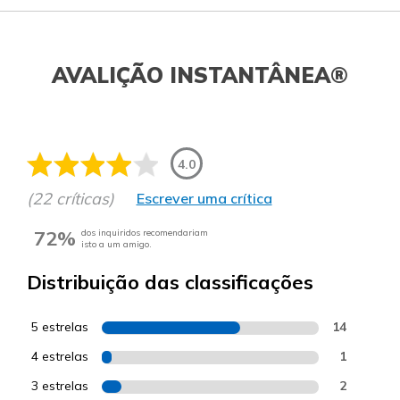
AVALIÇÃO INSTANTÂNEA®
4.0
(22 críticas)
Escrever uma crítica
72%
dos inquiridos recomendariam
isto a um amigo.
Distribuição das classificações
5 estrelas
14
4 estrelas
1
3 estrelas
2