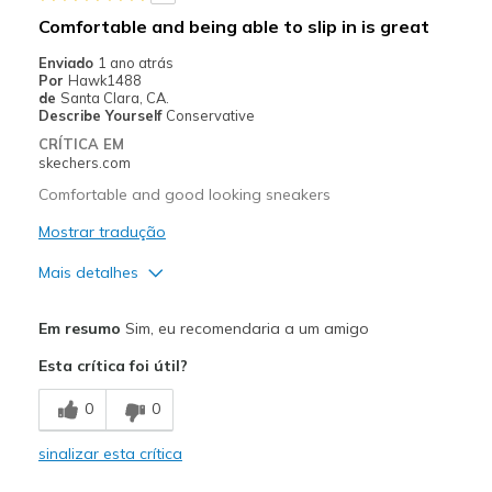
Going Out
Comfortable and being able to slip in is great
Travel
Enviado
1 ano atrás
Por
Hawk1488
Width
Feels true to width
de
Santa Clara, CA.
Describe Yourself
Conservative
Sizing
Feels true to size
CRÍTICA EM
View On Shoes
Shoes are for Wearing
skechers.com
Comfortable and good looking sneakers
Mostrar tradução
Mais detalhes
Prós
Em resumo
Sim, eu recomendaria a um amigo
Comfortable
Esta crítica foi útil?
Melhores utilizações
0
0
Casual Wear
sinalizar esta crítica
Width
Feels true to width