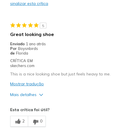
View On Shoes
Shoes are for Wearing
sinalizar esta crítica
5
Great looking shoe
Enviado
1 ano atrás
Por
Boysnbirds
de
Florida
CRÍTICA EM
skechers.com
This is a nice looking shoe but just feels heavy to me.
Mostrar tradução
Mais detalhes
Prós
Esta crítica foi útil?
Attractive Design
2
0
Contras