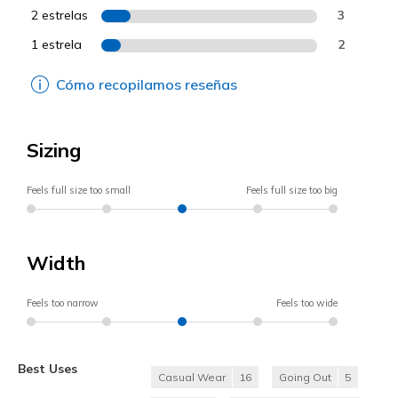
2 estrelas
3
1 estrela
2
Cómo recopilamos reseñas
Sizing
Feels full size too small
Feels full size too big
Width
Feels too narrow
Feels too wide
Best Uses
Casual Wear
16
Going Out
5