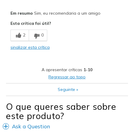
Prós
Em resumo
Sim, eu recomendaria a um amigo
Attractive Design
Esta crítica foi útil?
Durable
2
0
Stylish
sinalizar esta crítica
Melhores utilizações
Casual Wear
A apresentar críticas
1-10
Going Out
Regressar ao topo
Travel
Seguinte
»
Width
Feels true to width
O que queres saber sobre
View On Shoes
I'm Really Into Shoes
este produto?
Ask a Question