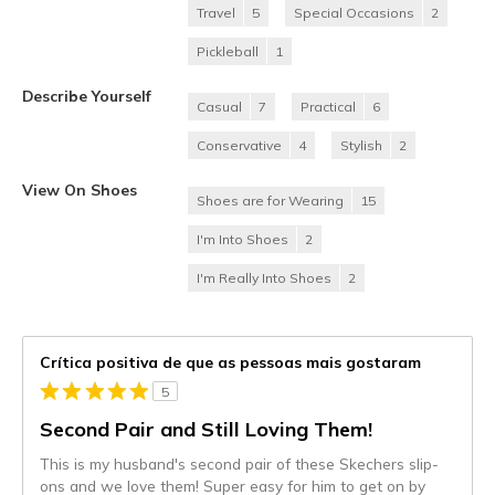
Travel
5
Special Occasions
2
Pickleball
1
Describe Yourself
Casual
7
Practical
6
Conservative
4
Stylish
2
View On Shoes
Shoes are for Wearing
15
I'm Into Shoes
2
I'm Really Into Shoes
2
Crítica positiva de que as pessoas mais gostaram
5
Second Pair and Still Loving Them!
This is my husband's second pair of these Skechers slip-
ons and we love them! Super easy for him to get on by