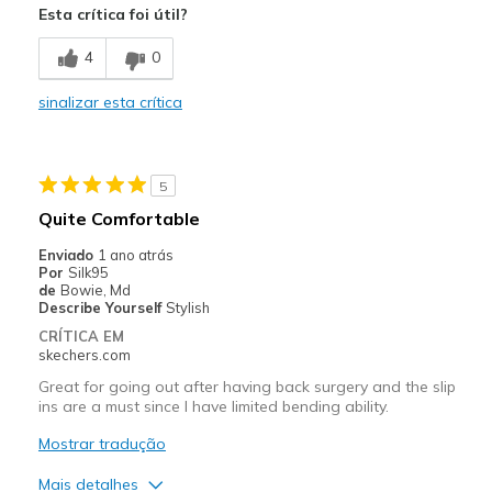
Esta crítica foi útil?
Comfortable
4
0
Durable
sinalizar esta crítica
Stylish
Contras
5
Need Break In
Quite Comfortable
Melhores utilizações
Enviado
1 ano atrás
Por
Silk95
Casual Wear
de
Bowie, Md
Describe Yourself
Stylish
Width
Feels true to width
CRÍTICA EM
Sizing
Feels true to size
skechers.com
View On Shoes
I'm Into Shoes
Great for going out after having back surgery and the slip
ins are a must since I have limited bending ability.
Mostrar tradução
Mais detalhes