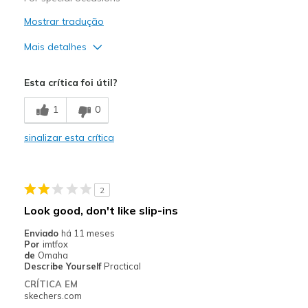
Mostrar tradução
Mais detalhes
Prós
Esta crítica foi útil?
Comfortable
1
0
Stylish
sinalizar esta crítica
Melhores utilizações
Going Out
2
Special Occasions
Look good, don't like slip-ins
Width
Feels true to width
Enviado
há 11 meses
Sizing
Feels half size too big
Por
imtfox
de
Omaha
View On Shoes
Shoes are for Wearing
Describe Yourself
Practical
CRÍTICA EM
skechers.com