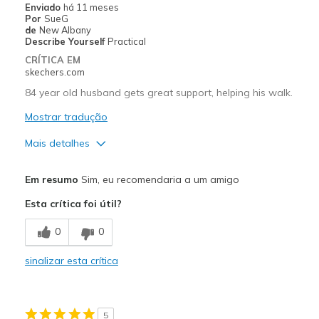
Enviado
há 11 meses
Sizing
Feels true to size
Por
SueG
de
New Albany
View On Shoes
Shoes are for Wearing
Describe Yourself
Practical
CRÍTICA EM
skechers.com
84 year old husband gets great support, helping his walk.
Mostrar tradução
Mais detalhes
Prós
Em resumo
Sim, eu recomendaria a um amigo
Comfortable
Esta crítica foi útil?
Durable
0
0
Great Support
sinalizar esta crítica
Melhores utilizações
Casual Wear
5