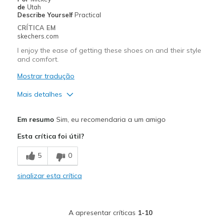
Travel
de
Utah
Describe Yourself
Practical
CRÍTICA EM
skechers.com
I enjoy the ease of getting these shoes on and their style
and comfort.
Mostrar tradução
Mais detalhes
Prós
Em resumo
Sim, eu recomendaria a um amigo
Attractive Design
Esta crítica foi útil?
Breathe Well
5
0
Comfortable
sinalizar esta crítica
Stylish
Melhores utilizações
A apresentar críticas
1-10
Casual Wear