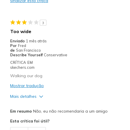
sinalizar esta crítica
Stylish
Melhores utilizações
3
Casual Wear
Too wide
Width
Feels true to width
Enviado
1 mês atrás
Por
Fred
Sizing
Feels true to size
de
San Francisco
View On Shoes
I'm Into Shoes
Describe Yourself
Conservative
CRÍTICA EM
skechers.com
Walking our dog
Mostrar tradução
Mais detalhes
Prós
Em resumo
Não, eu não recomendaria a um amigo
Attractive Design
Esta crítica foi útil?
Durable