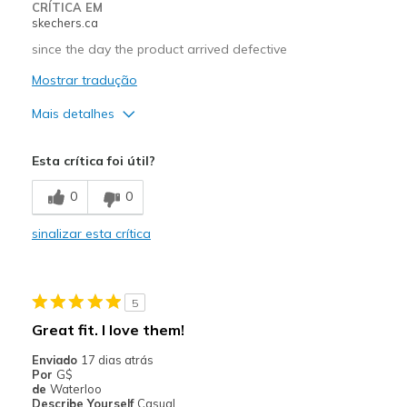
CRÍTICA EM
skechers.ca
since the day the product arrived defective
Mostrar tradução
Mais detalhes
Prós
Esta crítica foi útil?
Durable
0
0
Contras
sinalizar esta crítica
Poor Quality
Melhores utilizações
5
Casual Wear
Great fit. I love them!
Width
Feels too narrow
Enviado
17 dias atrás
Sizing
Feels half size too small
Por
G$
de
Waterloo
Describe Yourself
Casual