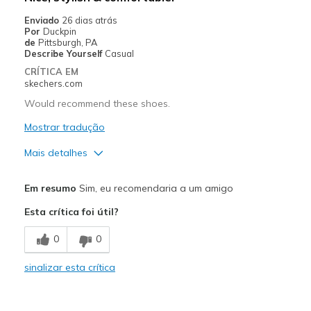
Enviado
26 dias atrás
Por
Duckpin
de
Pittsburgh, PA
Describe Yourself
Casual
CRÍTICA EM
skechers.com
Would recommend these shoes.
Mostrar tradução
Mais detalhes
Prós
Em resumo
Sim, eu recomendaria a um amigo
Attractive Design
Esta crítica foi útil?
Comfortable
0
0
Stylish
sinalizar esta crítica
Melhores utilizações
Casual Wear