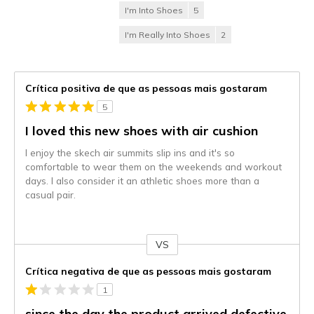
I'm Into Shoes
5
I'm Really Into Shoes
2
Crítica positiva de que as pessoas mais gostaram
5
I loved this new shoes with air cushion
I enjoy the skech air summits slip ins and it's so
comfortable to wear them on the weekends and workout
days. I also consider it an athletic shoes more than a
casual pair.
VS
Contra
Crítica negativa de que as pessoas mais gostaram
1
since the day the product arrived defective