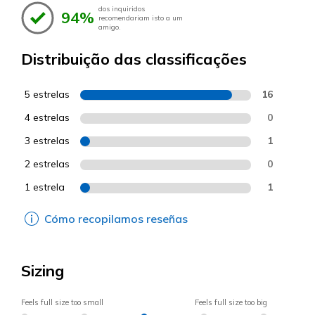
dos inquiridos
94%
recomendariam isto a um
amigo.
Distribuição das classificações
5 estrelas
16
4 estrelas
0
3 estrelas
1
2 estrelas
0
1 estrela
1
Cómo recopilamos reseñas
Sizing
Feels full size too small
Feels full size too big