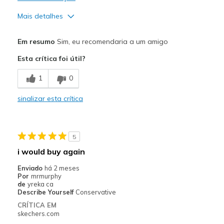
Mais detalhes
Prós
Em resumo
Sim, eu recomendaria a um amigo
Attractive Design
Esta crítica foi útil?
Comfortable
1
0
Melhores utilizações
sinalizar esta crítica
Casual Wear
Going Out
5
Special Occasions
i would buy again
Travel
Enviado
há 2 meses
Por
mrmurphy
Width
Feels true to width
de
yreka ca
Describe Yourself
Conservative
Sizing
Feels true to size
CRÍTICA EM
View On Shoes
I'm Really Into Shoes
skechers.com