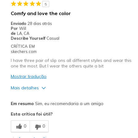
5
Going Out
Comfy and love the color
Travel
Enviado
28 dias atrás
Por
Will
Width
Feels true to width
de
LA, CA
Describe Yourself
Casual
Sizing
Feels true to size
CRÍTICA EM
View On Shoes
Shoes are for Wearing
skechers.com
I have three pair of slip ons all different styles and wear this
one the most. But I wear the others quite a bit
Mostrar tradução
Mais detalhes
Prós
Em resumo
Sim, eu recomendaria a um amigo
Attractive Design
Esta crítica foi útil?
Breathe Well
0
0
Comfortable