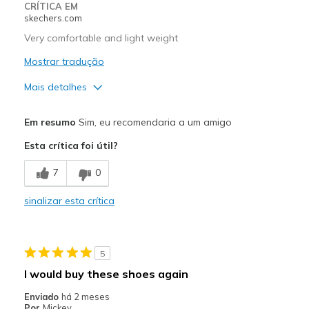
CRÍTICA EM
skechers.com
Very comfortable and light weight
Mostrar tradução
Mais detalhes
Prós
Em resumo
Sim, eu recomendaria a um amigo
Attractive Design
Esta crítica foi útil?
Breathe Well
7
0
Comfortable
sinalizar esta crítica
Durable
Stylish
5
Melhores utilizações
I would buy these shoes again
Casual Wear
Enviado
há 2 meses
Por
Mickey