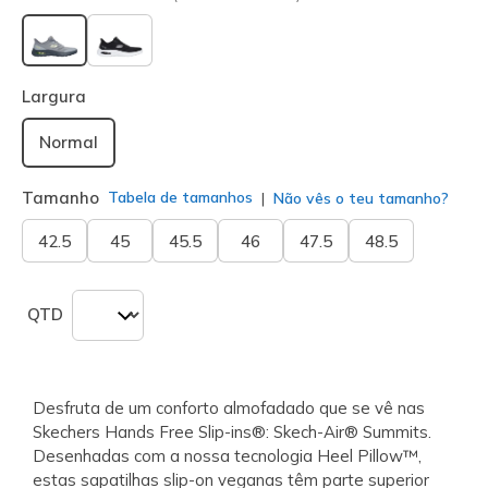
selecionado
Largura
Normal
Tamanho
Tabela de tamanhos
Não vês o teu tamanho?
42.5
45
45.5
46
47.5
48.5
QTD
Desfruta de um conforto almofadado que se vê nas
Skechers Hands Free Slip-ins®: Skech-Air® Summits.
Desenhadas com a nossa tecnologia Heel Pillow™,
estas sapatilhas slip-on veganas têm parte superior