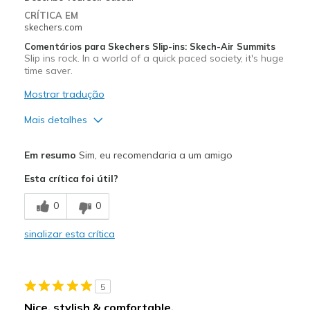
CRÍTICA EM
skechers.com
Comentários para Skechers Slip-ins: Skech-Air Summits
Slip ins rock. In a world of a quick paced society, it's huge
time saver.
Mostrar tradução
Mais detalhes
Prós
Em resumo
Sim, eu recomendaria a um amigo
Comfortable
Esta crítica foi útil?
Melhores utilizações
0
0
Casual Wear
sinalizar esta crítica
Going Out
Width
Feels true to width
5
Sizing
Feels true to size
Nice, stylish & comfortable.
View On Shoes
Shoes are for Wearing