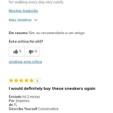
for walking every day very comfy
Mostrar tradução
Mais detalhes
Prós
Em resumo
Sim, eu recomendaria a um amigo
Comfortable
Esta crítica foi útil?
Melhores utilizações
5
0
Casual Wear
sinalizar esta crítica
Width
Feels true to width
Sizing
Feels true to size
View On Shoes
I'm Into Shoes
5
I would definitely buy these sneakers again
Enviado
há 2 meses
Por
Jimjames
de
FL
Describe Yourself
Conservative