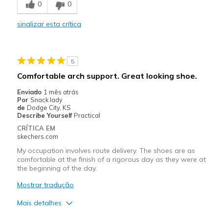
0
0
Stylish
sinalizar esta crítica
Melhores utilizações
Casual Wear
5
Width
Feels too wide
Comfortable arch support. Great looking shoe.
Sizing
Feels full size too big
Enviado
1 mês atrás
View On Shoes
Shoes are for Wearing
Por
Snack lady
de
Dodge City, KS
Describe Yourself
Practical
CRÍTICA EM
skechers.com
My occupation involves route delivery. The shoes are as
comfortable at the finish of a rigorous day as they were at
the beginning of the day.
Mostrar tradução
Mais detalhes