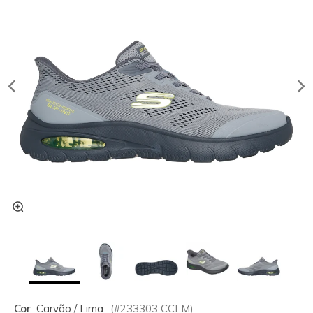
Cor
Carvão / Lima
(#
233303
CCLM
)