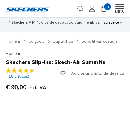
0
Men
MENU
⭐
Skechers VIP:
45 dias de devolução para membros
Inscreve-te
⭐

Homem
Calçado
Sapatilhas
Sapatilhas casuais
Homem
Skechers Slip-ins: Skech-Air Summits
5 de 5 – Classificação do cliente
Adicionar à lista de desejos
(18 críticas)
€ 90,00
incl. IVA