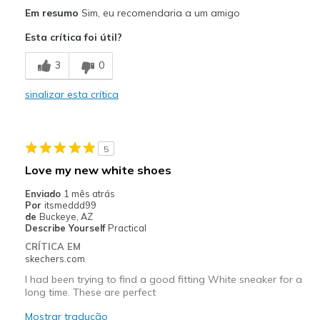
Prós
Em resumo
Sim, eu recomendaria a um amigo
Attractive Design
Esta crítica foi útil?
Comfortable
3
0
Melhores utilizações
sinalizar esta crítica
Casual Wear
Comfortable and long wearing for work
5
Width
Feels true to width
Love my new white shoes
Sizing
Feels true to size
Enviado
1 mês atrás
View On Shoes
I'm Into Shoes
Por
itsmeddd99
de
Buckeye, AZ
Describe Yourself
Practical
CRÍTICA EM
skechers.com
I had been trying to find a good fitting White sneaker for a
long time. These are perfect
Mostrar tradução