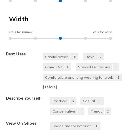
Width
Feels too narrow
Feels too wide
Best Uses
Casual Wear
18
Travel
7
Going Out
6
Special Occasions
3
Comfortable and long wearing for work
1
[+
Mais
]
Describe Yourself
Practical
6
Casual
5
Conservative
4
Trendy
2
View On Shoes
Shoes are for Wearing
8