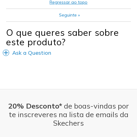
Regressar ao topo
Width
Feels true to width
Seguinte
»
Sizing
Feels true to size
View On Shoes
I'm Into Shoes
O que queres saber sobre
este produto?
Ask a Question
20% Desconto*
de boas-vindas por
te inscreveres na lista de emails da
Skechers