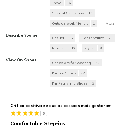
Travel
36
Special Occasions
16
[+
Mais
]
Outside work friendly
1
Describe Yourself
Casual
36
Conservative
21
Practical
12
Stylish
8
View On Shoes
Shoes are for Wearing
42
I'm Into Shoes
22
I'm Really Into Shoes
3
Crítica positiva de que as pessoas mais gostaram
5
Comfortable Step-ins