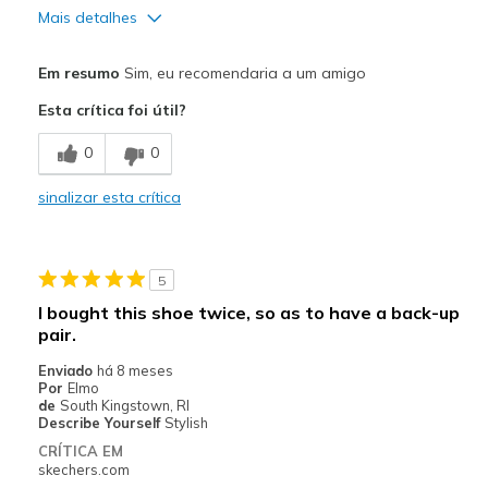
Mais detalhes
Prós
Em resumo
Sim, eu recomendaria a um amigo
Comfortable
Esta crítica foi útil?
Stylish
0
0
Contras
sinalizar esta crítica
No cons at this time
Melhores utilizações
5
Casual Wear
I bought this shoe twice, so as to have a back-up
pair.
Width
Feels true to width
Sizing
Feels true to size
Enviado
há 8 meses
Por
Elmo
View On Shoes
Shoes are for Wearing
de
South Kingstown, RI
Describe Yourself
Stylish
CRÍTICA EM
skechers.com