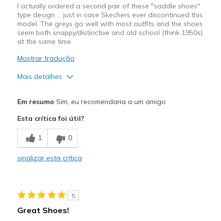
I actually ordered a second pair of these "saddle shoes"
type design ... just in case Skechers ever discontinued this
model. The greys go well with most outfits and the shoes
seem both snappy/distinctive and old school (think 1950s)
at the same time.
Mostrar tradução
Mais detalhes
Prós
Em resumo
Sim, eu recomendaria a um amigo
Attractive Design
Esta crítica foi útil?
Comfortable
1
0
Stylish
sinalizar esta crítica
Melhores utilizações
Casual Wear
5
Going Out
Great Shoes!