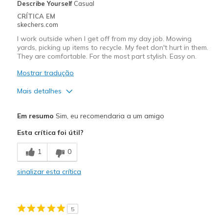
Describe Yourself
Casual
CRÍTICA EM
skechers.com
I work outside when I get off from my day job. Mowing
yards, picking up items to recycle. My feet don't hurt in them.
They are comfortable. For the most part stylish. Easy on.
Mostrar tradução
Mais detalhes
Prós
Em resumo
Sim, eu recomendaria a um amigo
Attractive Design
Esta crítica foi útil?
Breathe Well
1
0
Comfortable
sinalizar esta crítica
Durable
Stylish
5
Melhores utilizações