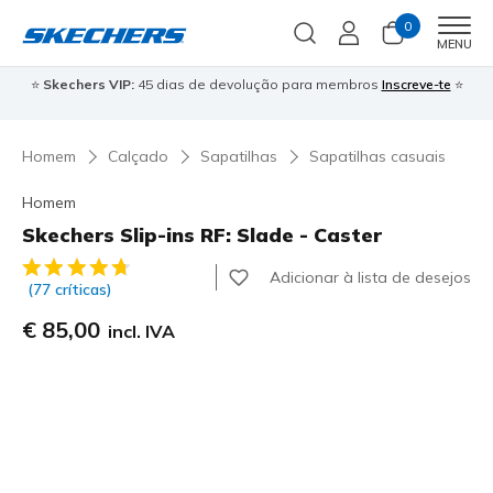
0
Men
MENU
⭐
Skechers VIP:
45 dias de devolução para membros
Inscreve-te
⭐

Homem
Calçado
Sapatilhas
Sapatilhas casuais
Homem
Skechers Slip-ins RF: Slade - Caster
4$7 de 5 – Classificação do cliente
Adicionar à lista de desejos
(77 críticas)
€ 85,00
incl. IVA