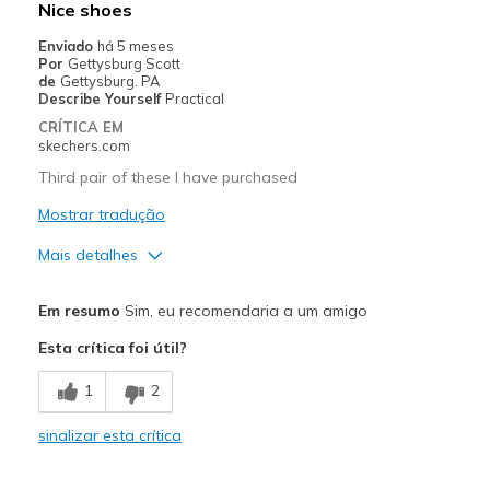
Nice shoes
Casual Wear
Enviado
há 5 meses
Por
Gettysburg Scott
Outside work friendly
de
Gettysburg. PA
Describe Yourself
Practical
Width
Feels true to width
CRÍTICA EM
skechers.com
Sizing
Feels true to size
View On Shoes
Shoes are for Wearing
Third pair of these I have purchased
Mostrar tradução
Mais detalhes
Prós
Em resumo
Sim, eu recomendaria a um amigo
Comfortable
Esta crítica foi útil?
Melhores utilizações
1
2
Casual Wear
sinalizar esta crítica
Width
Feels true to width
Sizing
Feels true to size