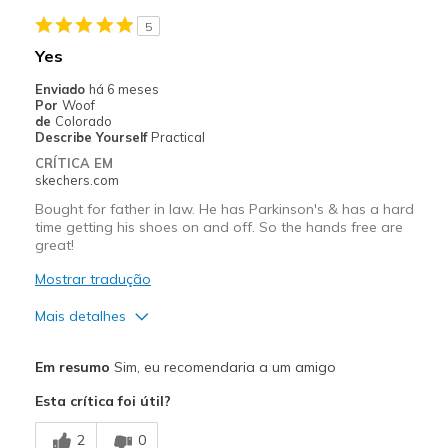
5
Yes
Enviado
há 6 meses
Por
Woof
de
Colorado
Describe Yourself
Practical
CRÍTICA EM
skechers.com
Bought for father in law. He has Parkinson's & has a hard
time getting his shoes on and off. So the hands free are
great!
Mostrar tradução
Mais detalhes
Prós
Em resumo
Sim, eu recomendaria a um amigo
Attractive Design
Esta crítica foi útil?
Comfortable
2
0