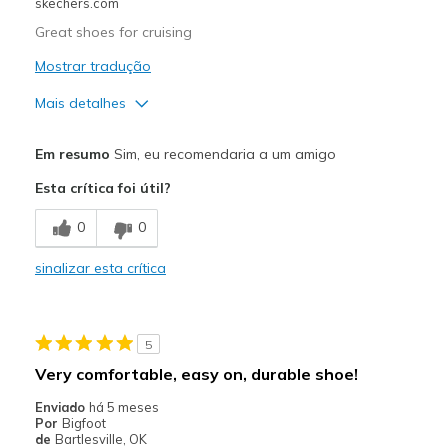
skechers.com
Travel
Great shoes for cruising
Width
Feels true to width
Mostrar tradução
Sizing
Feels true to size
Mais detalhes
View On Shoes
Shoes are for Wearing
Prós
Em resumo
Sim, eu recomendaria a um amigo
Comfortable
Esta crítica foi útil?
Stylish
0
0
Melhores utilizações
sinalizar esta crítica
Going Out
Travel
5
Width
Feels true to width
Very comfortable, easy on, durable shoe!
Sizing
Feels true to size
Enviado
há 5 meses
View On Shoes
I'm Into Shoes
Por
Bigfoot
de
Bartlesville, OK