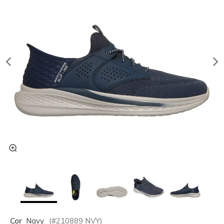
Cor
Navy
(#
210889
NVY
)