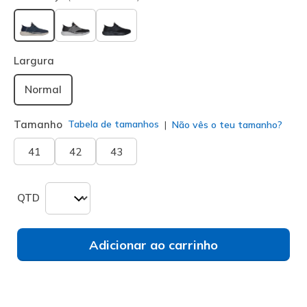
selecionado
Largura
Normal
Tamanho
Tabela de tamanhos
Não vês o teu tamanho?
41
42
43
QTD
Adicionar ao carrinho