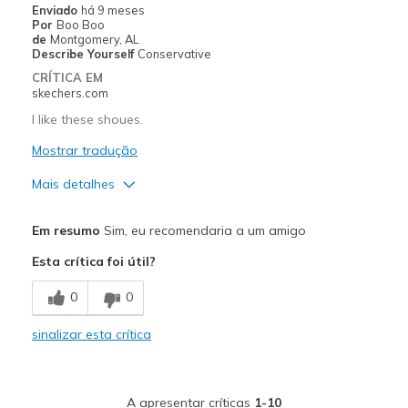
Width
Feels true to width
Enviado
há 9 meses
Por
Boo Boo
Sizing
Feels true to size
de
Montgomery, AL
View On Shoes
I'm Into Shoes
Describe Yourself
Conservative
CRÍTICA EM
skechers.com
I like these shoues.
Mostrar tradução
Mais detalhes
Prós
Em resumo
Sim, eu recomendaria a um amigo
Attractive Design
Esta crítica foi útil?
Comfortable
0
0
Stylish
sinalizar esta crítica
Contras
They don't slip on as easily as I see on TV!!!
A apresentar críticas
1-10