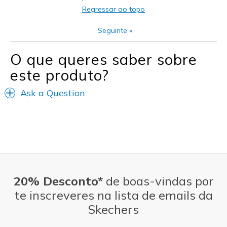
Melhores utilizações
Regressar ao topo
Casual Wear
Seguinte
»
Going Out
O que queres saber sobre
Special Occasions
este produto?
Travel
Ask a Question
Width
Feels true to width
Sizing
Feels true to size
View On Shoes
I'm Into Shoes
20% Desconto*
de boas-vindas por
te inscreveres na lista de emails da
Skechers