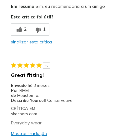
Prós
Em resumo
Sim, eu recomendaria a um amigo
Attractive Design
Esta crítica foi útil?
Breathe Well
2
1
Comfortable
sinalizar esta crítica
Melhores utilizações
Casual Wear
5
Width
Feels true to width
Great fitting!
Sizing
Feels true to size
Enviado
há 8 meses
View On Shoes
Shoes are for Wearing
Por
RHM
de
Houston Tx.
Describe Yourself
Conservative
CRÍTICA EM
skechers.com
Everyday wear
Mostrar tradução