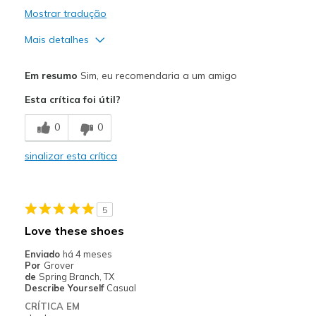
Mostrar tradução
Mais detalhes
Prós
Em resumo
Sim, eu recomendaria a um amigo
Attractive Design
Esta crítica foi útil?
Breathe Well
0
0
Comfortable
sinalizar esta crítica
Durable
Stylish
5
Melhores utilizações
Love these shoes
Casual Wear
Enviado
há 4 meses
Por
Grover
Going Out
de
Spring Branch, TX
Describe Yourself
Casual
Special Occasions
CRÍTICA EM