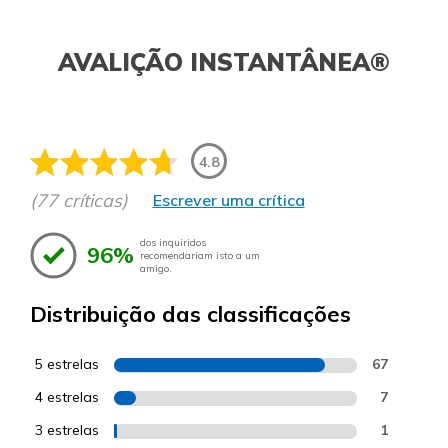
AVALIÇÃO INSTANTÂNEA®
4.8
(77 críticas)
Escrever uma crítica
dos inquiridos
96%
recomendariam isto a um
amigo.
Distribuição das classificações
5 estrelas
67
4 estrelas
7
3 estrelas
1