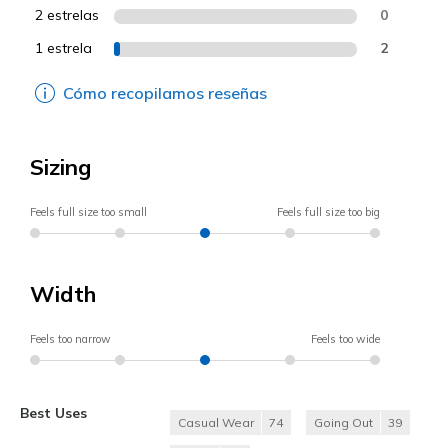
2 estrelas
0
1 estrela
2
Cómo recopilamos reseñas
Sizing
Feels full size too small
Feels full size too big
Width
Feels too narrow
Feels too wide
Best Uses
Casual Wear
74
Going Out
39