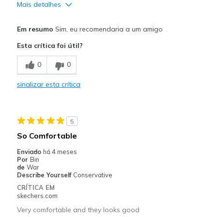
Mais detalhes
Prós
Em resumo
Sim, eu recomendaria a um amigo
Comfortable
Esta crítica foi útil?
Melhores utilizações
0
0
Casual Wear
sinalizar esta crítica
Width
Feels true to width
Sizing
Feels true to size
View On Shoes
Shoes are for Wearing
5
So Comfortable
Enviado
há 4 meses
Por
Bin
de
War
Describe Yourself
Conservative
CRÍTICA EM
skechers.com
Very comfortable and they looks good