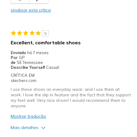
Stylish
sinalizar esta crítica
Melhores utilizações
Casual Wear
5
Width
Feels true to width
Excellent, comfortable shoes
Sizing
Feels true to size
Enviado
há 7 meses
View On Shoes
Shoes are for Wearing
Por
GP
de
SE Tennessee
Describe Yourself
Casual
CRÍTICA EM
skechers.com
I use these shoes as everyday wear, and I use them at
work. I love the slip in feature and the fact that they support
my feet well. Very nice shoes! I would recommend them to
anyone.
Mostrar tradução
Mais detalhes