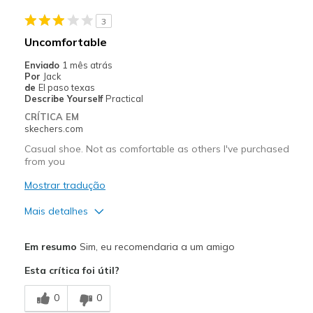
Stylish
3
Melhores utilizações
Uncomfortable
Casual Wear
Enviado
1 mês atrás
Por
Jack
Travel
de
El paso texas
Describe Yourself
Practical
Width
Feels true to width
CRÍTICA EM
Sizing
Feels half size too big
skechers.com
View On Shoes
Shoes are for Wearing
Casual shoe. Not as comfortable as others I've purchased
from you
Mostrar tradução
Mais detalhes
Prós
Em resumo
Sim, eu recomendaria a um amigo
Attractive Design
Esta crítica foi útil?
Stylish
0
0