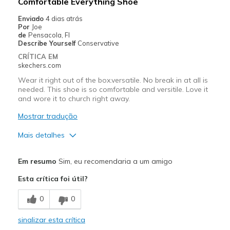
Comfortable Everything Shoe
Enviado
4 dias atrás
Por
Joe
de
Pensacola, Fl
Describe Yourself
Conservative
CRÍTICA EM
skechers.com
Wear it right out of the box.versatile. No break in at all is
needed. This shoe is so comfortable and versitile. Love it
and wore it to church right away.
Mostrar tradução
Mais detalhes
Prós
Em resumo
Sim, eu recomendaria a um amigo
Attractive Design
Esta crítica foi útil?
Breathe Well
0
0
Comfortable
sinalizar esta crítica
Durable