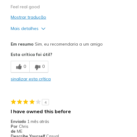
Feel real good
Mostrar tradução
Mais detalhes
Prós
Em resumo
Sim, eu recomendaria a um amigo
Comfortable
Esta crítica foi útil?
Melhores utilizações
0
0
Casual Wear
sinalizar esta crítica
Going Out
View On Shoes
Shoes are for Wearing
4
I have owned this before
Enviado
1 mês atrás
Por
Chris
de
ME
Describe Yourself
Casual