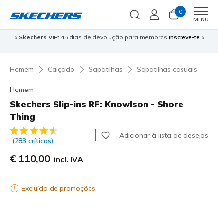
0
Men
MENU
⭐
Skechers VIP:
45 dias de devolução para membros
Inscreve-te
⭐

Homem
Calçado
Sapatilhas
Sapatilhas casuais
Homem
Skechers Slip-ins RF: Knowlson - Shore
Thing
4$5 de 5 – Classificação do cliente
Adicionar à lista de desejos
(283 críticas)
€ 110,00
incl. IVA
Excluído de promoções.