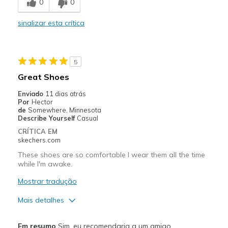
0
0
Stylish
sinalizar esta crítica
Contras
needs laces or adjustable instep
5
Melhores utilizações
Great Shoes
Casual Wear
Enviado
11 dias atrás
Por
Hector
Going Out
de
Somewhere, Minnesota
Describe Yourself
Casual
Width
Feels true to width
CRÍTICA EM
Sizing
Feels true to size
skechers.com
View On Shoes
Shoes are for Wearing
These shoes are so comfortable I wear them all the time
while I'm awake.
Mostrar tradução
Mais detalhes
Prós
Em resumo
Sim, eu recomendaria a um amigo