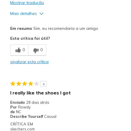
Mostrar tradução
Mais detalhes
Prós
Em resumo
Sim, eu recomendaria a um amigo
Attractive Design
Esta crítica foi útil?
Breathe Well
0
0
Comfortable
sinalizar esta crítica
Stylish
Melhores utilizações
4
Casual Wear
I really like the shoes I got
Width
Feels true to width
Enviado
28 dias atrás
Por
Rowdy
Sizing
Feels true to size
de
NC
View On Shoes
Shoes are for Wearing
Describe Yourself
Casual
CRÍTICA EM
skechers.com