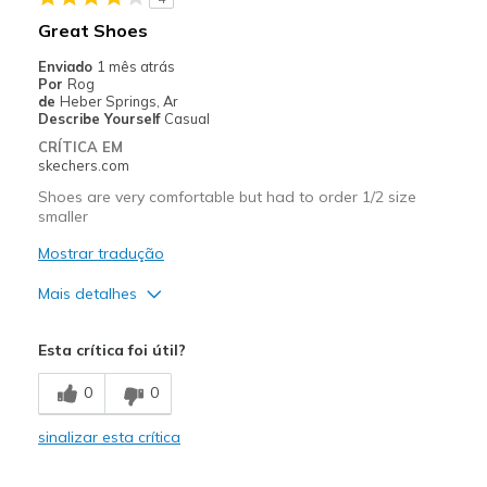
Great Shoes
Enviado
1 mês atrás
Por
Rog
de
Heber Springs, Ar
Describe Yourself
Casual
CRÍTICA EM
skechers.com
Shoes are very comfortable but had to order 1/2 size
smaller
Mostrar tradução
Mais detalhes
Prós
Esta crítica foi útil?
Attractive Design
0
0
Comfortable
sinalizar esta crítica
Durable