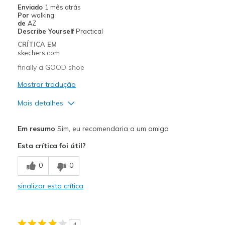
Enviado
1 mês atrás
View On Shoes
Shoes are for Wearing
Por
walking
de
AZ
Describe Yourself
Practical
CRÍTICA EM
skechers.com
finally a GOOD shoe
Mostrar tradução
Mais detalhes
Contras
Em resumo
Sim, eu recomendaria a um amigo
NO cons VERY happy
Esta crítica foi útil?
Width
Feels true to width
0
0
Sizing
Feels true to size
View On Shoes
Shoes are for Wearing
sinalizar esta crítica
4