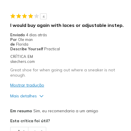
Stylish
4
Supportive and light weight
I would buy again with laces or adjustable instep.
Melhores utilizações
Enviado
4 dias atrás
Por
Ole man
Casual Wear
de
Florida
Describe Yourself
Practical
Going Out
CRÍTICA EM
skechers.com
Special Occasions
Great shoe for when going out where a sneaker is not
enough.
Travel
Mostrar tradução
Width
Feels true to width
Sizing
Feels true to size
Mais detalhes
View On Shoes
Shoes are for Wearing
Prós
Em resumo
Sim, eu recomendaria a um amigo
Attractive Design
Esta crítica foi útil?
Comfortable