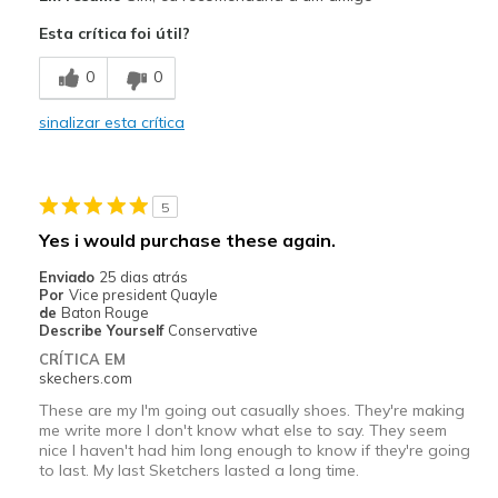
Attractive Design
Esta crítica foi útil?
Breathe Well
0
0
Comfortable
sinalizar esta crítica
Durable
Melhores utilizações
5
Casual Wear
Yes i would purchase these again.
Width
Feels true to width
Enviado
25 dias atrás
Por
Vice president Quayle
Sizing
Feels true to size
de
Baton Rouge
View On Shoes
Shoes are for Wearing
Describe Yourself
Conservative
CRÍTICA EM
skechers.com
These are my I'm going out casually shoes. They're making
me write more I don't know what else to say. They seem
nice I haven't had him long enough to know if they're going
to last. My last Sketchers lasted a long time.