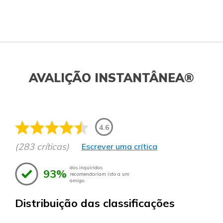
AVALIÇÃO INSTANTÂNEA®
4.6
(283 críticas)
Escrever uma crítica
dos inquiridos
93%
recomendariam isto a um
amigo.
Distribuição das classificações