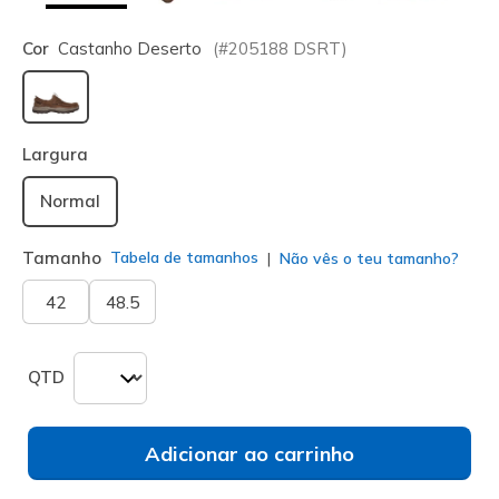
Cor
Castanho Deserto
(#
205188
DSRT
)
selecionado
Largura
Normal
Tamanho
Tabela de tamanhos
Não vês o teu tamanho?
42
48.5
QTD
Adicionar ao carrinho