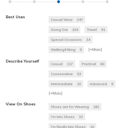
Best Uses
Casual Wear
247
Going Out
104
Travel
91
Special Occasions
34
[+
Mais
]
Walking/Hiking
9
Describe Yourself
Casual
117
Practical
60
Conservative
53
Intermediate
10
Advanced
9
[+
Mais
]
View On Shoes
Shoes are for Wearing
182
I'm Into Shoes
33
I'm Really Into Shoes
10