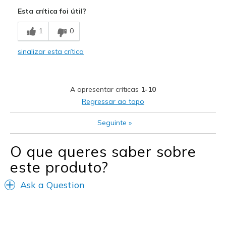
Comfortable
Esta crítica foi útil?
Durable
1
0
Stylish
sinalizar esta crítica
Contras
A little heavy
A apresentar críticas
1-10
Melhores utilizações
Regressar ao topo
Casual Wear
Seguinte
»
Width
Feels true to width
O que queres saber sobre
Sizing
Feels true to size
View On Shoes
Shoes are for Wearing
este produto?
Ask a Question