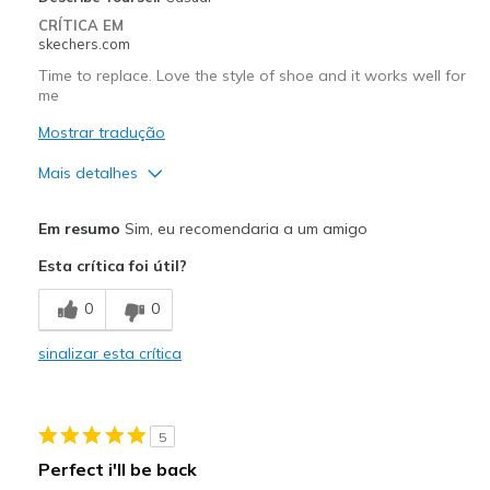
CRÍTICA EM
skechers.com
Time to replace. Love the style of shoe and it works well for
me
Mostrar tradução
Mais detalhes
Prós
Em resumo
Sim, eu recomendaria a um amigo
Breathe Well
Esta crítica foi útil?
Comfortable
0
0
Durable
sinalizar esta crítica
Melhores utilizações
Casual Wear
5
Width
Feels true to width
Perfect i'll be back
Sizing
Feels true to size