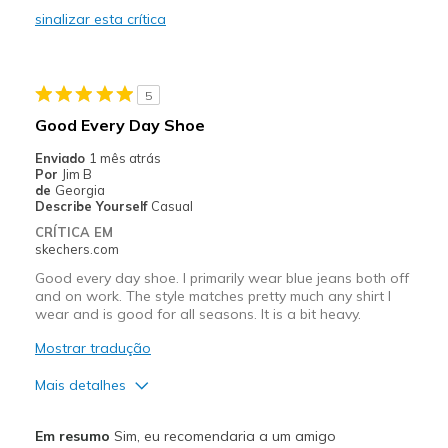
Contras
sinalizar esta crítica
Poor Cushioning
Melhores utilizações
5
Going Out
Good Every Day Shoe
Width
Feels too narrow
Enviado
1 mês atrás
Sizing
Feels true to size
Por
Jim B
de
Georgia
View On Shoes
Shoes are for Wearing
Describe Yourself
Casual
CRÍTICA EM
skechers.com
Good every day shoe. I primarily wear blue jeans both off
and on work. The style matches pretty much any shirt I
wear and is good for all seasons. It is a bit heavy.
Mostrar tradução
Mais detalhes
Prós
Em resumo
Sim, eu recomendaria a um amigo