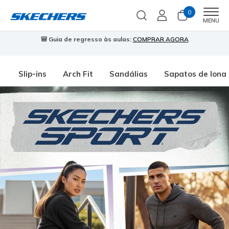
0
Men
MENU
🎒 Guia de regresso às aulas:
COMPRAR AGORA
⭐
Slip-ins
Arch Fit
Sandálias
Sapatos de lona