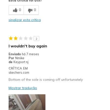
Esta crítica foi útil?
Contras
0
0
Poor Cushioning
sinalizar esta crítica
Melhores utilizações
Casual Wear
2
Width
Feels too narrow
I wouldn't buy again
Sizing
Feels half size too small
Enviado
há 7 meses
View On Shoes
Shoes are for Wearing
Por
Nmike
de
Keyport nj
CRÍTICA EM
skechers.com
Bottom of the sole is coming off unfortunately
Mostrar tradução