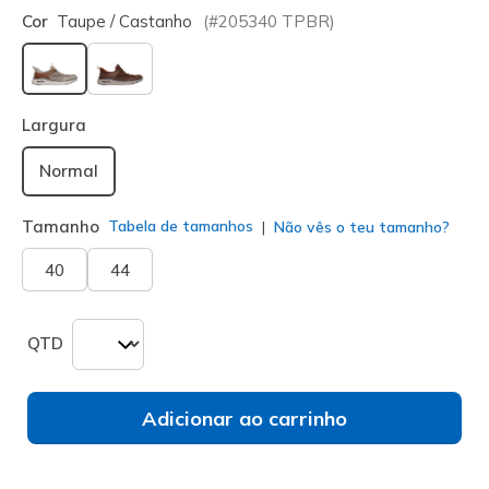
Cor
Taupe / Castanho
(#
205340
TPBR
)
selecionado
Largura
Normal
Tamanho
Tabela de tamanhos
Não vês o teu tamanho?
40
44
QTD
Adicionar ao carrinho