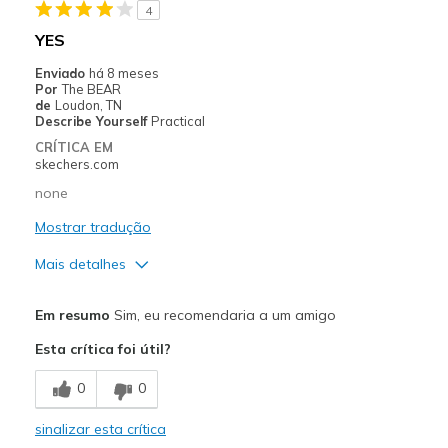
4
Width
Feels true to width
YES
Sizing
Feels true to size
Enviado
há 8 meses
View On Shoes
I'm Into Shoes
Por
The BEAR
de
Loudon, TN
Describe Yourself
Practical
CRÍTICA EM
skechers.com
none
Mostrar tradução
Mais detalhes
Prós
Em resumo
Sim, eu recomendaria a um amigo
Attractive Design
Esta crítica foi útil?
Comfortable
0
0
Melhores utilizações
sinalizar esta crítica
Casual Wear