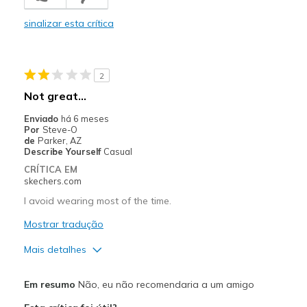
Comfortable
sinalizar esta crítica
Stylish
Melhores utilizações
2
Casual Wear
Not great…
Going Out
Enviado
há 6 meses
Por
Steve-O
Special Occasions
de
Parker, AZ
Describe Yourself
Casual
Travel
CRÍTICA EM
skechers.com
Width
Feels true to width
I avoid wearing most of the time.
Sizing
Feels half size too small
Mostrar tradução
View On Shoes
I'm Into Shoes
Mais detalhes
Prós
Em resumo
Não, eu não recomendaria a um amigo
Attractive Design