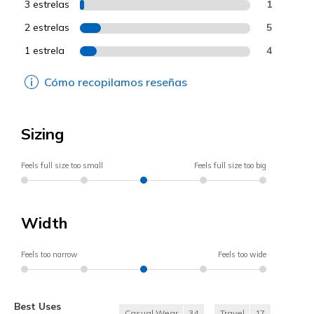
3 estrelas
1
2 estrelas
5
1 estrela
4
Cómo recopilamos reseñas
Sizing
Feels full size too small
Feels full size too big
Width
Feels too narrow
Feels too wide
Best Uses
Casual Wear
34
Travel
17