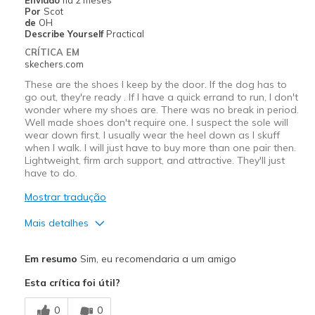
Por
Scot
Sizing
Feels true to size
de
OH
View On Shoes
Shoes are for Wearing
Describe Yourself
Practical
CRÍTICA EM
skechers.com
These are the shoes I keep by the door. If the dog has to
go out, they're ready . If I have a quick errand to run, I don't
wonder where my shoes are. There was no break in period.
Well made shoes don't require one. I suspect the sole will
wear down first. I usually wear the heel down as I skuff
when I walk. I will just have to buy more than one pair then.
Lightweight, firm arch support, and attractive. They'll just
have to do.
Mostrar tradução
Mais detalhes
Prós
Em resumo
Sim, eu recomendaria a um amigo
Attractive Design
Esta crítica foi útil?
Breathe Well
0
0