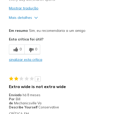
Mostrar tradução
Mais detalhes
Prós
Em resumo
Sim, eu recomendaria a um amigo
Attractive Design
Esta crítica foi útil?
Comfortable
0
0
Melhores utilizações
sinalizar esta crítica
Casual Wear
Travel
2
Width
Feels true to width
Extra wide is not extra wide
Sizing
Feels true to size
Enviado
há 8 meses
View On Shoes
Shoes are for Wearing
Por
Bill
de
Mechanicsville Va
Describe Yourself
Conservative
CRÍTICA EM