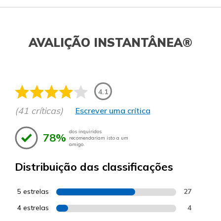
AVALIÇÃO INSTANTÂNEA®
4.1
(41 críticas)
Escrever uma crítica
dos inquiridos
78%
recomendariam isto a um
amigo.
Distribuição das classificações
5 estrelas
27
4 estrelas
4