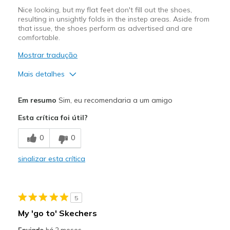
Nice looking, but my flat feet don't fill out the shoes,
resulting in unsightly folds in the instep areas. Aside from
that issue, the shoes perform as advertised and are
comfortable.
Mostrar tradução
Mais detalhes
Prós
Em resumo
Sim, eu recomendaria a um amigo
Attractive Design
Esta crítica foi útil?
Breathe Well
0
0
Comfortable
sinalizar esta crítica
Durable
Melhores utilizações
5
Casual Wear
My 'go to' Skechers
Width
Feels true to width
Enviado
há 2 meses