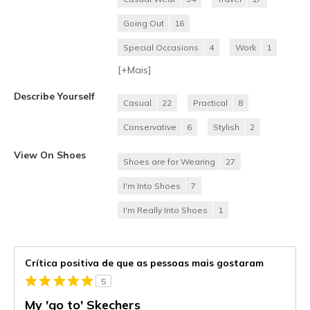
Going Out
16
Special Occasions
4
Work
1
[+
Mais
]
Describe Yourself
Casual
22
Practical
8
Conservative
6
Stylish
2
View On Shoes
Shoes are for Wearing
27
I'm Into Shoes
7
I'm Really Into Shoes
1
Crítica positiva de que as pessoas mais gostaram
5
My 'go to' Skechers