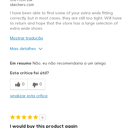
skechers.com
I have been able to find some of your extra wide fitting
correctly, but in most cases, they are still too tight. Will have
to return and hope that the store has a large selection of
extra wide shoes.
Mostrar tradução
Mais detalhes
Prós
Em resumo
Não, eu não recomendaria a um amigo
Attractive Design
Esta crítica foi útil?
Durable
0
0
Stylish
sinalizar esta crítica
Melhores utilizações
Casual Wear
5
Going Out
I would buy this product again