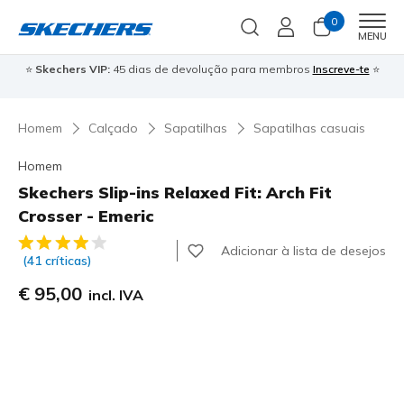
0
Men
MENU
⭐
Skechers VIP:
45 dias de devolução para membros
Inscreve-te
⭐

Homem
Calçado
Sapatilhas
Sapatilhas casuais
Homem
Skechers Slip-ins Relaxed Fit: Arch Fit
Crosser - Emeric
5 de 5 – Classificação do cliente
Adicionar à lista de desejos
(41 críticas)
€ 95,00
incl. IVA