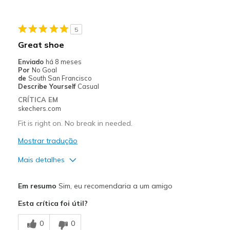
Going Out
5
Width
Feels true to width
Great shoe
Sizing
Feels true to size
Enviado
há 8 meses
View On Shoes
Shoes are for Wearing
Por
No Goal
de
South San Francisco
Describe Yourself
Casual
CRÍTICA EM
skechers.com
Fit is right on. No break in needed.
Mostrar tradução
Mais detalhes
Prós
Em resumo
Sim, eu recomendaria a um amigo
Comfortable
Esta crítica foi útil?
Melhores utilizações
0
0