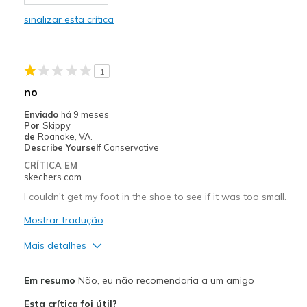
Casual Wear
sinalizar esta crítica
Travel
Width
Feels true to width
1
Sizing
Feels true to size
no
View On Shoes
Shoes are for Wearing
Enviado
há 9 meses
Por
Skippy
de
Roanoke, VA.
Describe Yourself
Conservative
CRÍTICA EM
skechers.com
I couldn't get my foot in the shoe to see if it was too small.
Mostrar tradução
Mais detalhes
Width
Feels too narrow
Em resumo
Não, eu não recomendaria a um amigo
Sizing
Feels full size too small
Esta crítica foi útil?