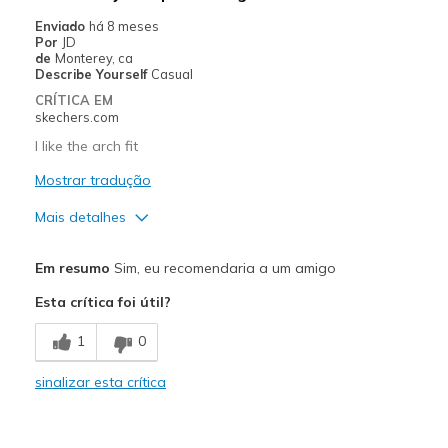
Special Occasions
Enviado
há 8 meses
Por
JD
Travel
de
Monterey, ca
Describe Yourself
Casual
Width
Feels too narrow
CRÍTICA EM
skechers.com
Sizing
Feels true to size
View On Shoes
Shoes are for Wearing
I like the arch fit
Mostrar tradução
Mais detalhes
Prós
Em resumo
Sim, eu recomendaria a um amigo
Attractive Design
Esta crítica foi útil?
Comfortable
1
0
Melhores utilizações
sinalizar esta crítica
Casual Wear
Work