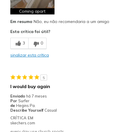
Coming apart
Em resumo
Não, eu não recomendaria a um amigo
Esta crítica foi útil?
3
0
sinalizar esta crítica
5
I would buy again
Enviado
há 7 meses
Por
Surfer
de
Hegins Pa.
Describe Yourself
Casual
CRÍTICA EM
skechers.com
every day use,church sports