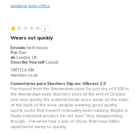
sinalizar esta crítica
Width
Feels too narrow
Sizing
Feels half size too small
View On Shoes
Shoes are for Wearing
1
Wears out quickly
Enviado
há 8 meses
Por
Dan
de
London, UK
Describe Yourself
Casual
CRÍTICA EM
skechers.co.uk
Comentários para Skechers Slip-ins: Hillcrest 2.0
Purchased from the Amsterdam store for just shy of €100 in
the Amsterdam main Skechers store at the end of October
and very quickly the material inside wore away on the sides
at the back of the shoe, despite wearing good quality
sports socks that haven't noticeably been rubbing. Maybe a
faulty individual product, I'm not sure? Very disappointing
though - I've never had a pair of shoes that have fallen
apart/wore away so quickly.