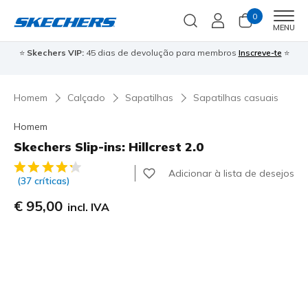
0
Men
MENU
⭐
Skechers VIP:
45 dias de devolução para membros
Inscreve-te
⭐

Homem
Calçado
Sapatilhas
Sapatilhas casuais
Homem
Skechers Slip-ins: Hillcrest 2.0
5 de 5 – Classificação do cliente
Adicionar à lista de desejos
(37 críticas)
€ 95,00
incl. IVA