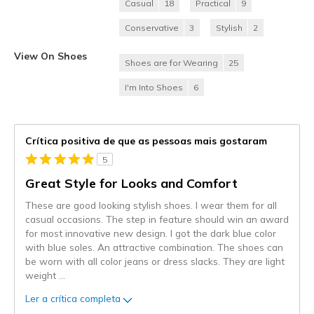
Casual
18
Practical
9
Conservative
3
Stylish
2
View On Shoes
Shoes are for Wearing
25
I'm Into Shoes
6
Crítica positiva de que as pessoas mais gostaram
5
Great Style for Looks and Comfort
These are good looking stylish shoes. I wear them for all
casual occasions. The step in feature should win an award
for most innovative new design. I got the dark blue color
with blue soles. An attractive combination. The shoes can
be worn with all color jeans or dress slacks. They are light
weight
...
Ler a crítica completa