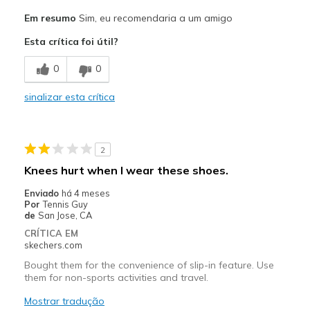
Prós
Em resumo
Sim, eu recomendaria a um amigo
Comfortable
Esta crítica foi útil?
Contras
0
0
Toe box could be wider
sinalizar esta crítica
Melhores utilizações
Casual Wear
2
Width
Feels true to width
Knees hurt when I wear these shoes.
Sizing
Feels half size too big
Enviado
há 4 meses
View On Shoes
Shoes are for Wearing
Por
Tennis Guy
de
San Jose, CA
CRÍTICA EM
skechers.com
Bought them for the convenience of slip-in feature. Use
them for non-sports activities and travel.
Mostrar tradução