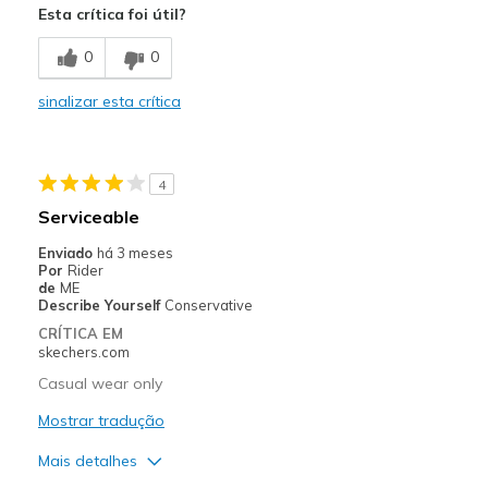
Esta crítica foi útil?
Comfortable
0
0
Durable
sinalizar esta crítica
Stylish
Melhores utilizações
4
Casual Wear
Serviceable
Travel
Enviado
há 3 meses
Por
Rider
Width
Feels true to width
de
ME
Describe Yourself
Conservative
Sizing
Feels true to size
CRÍTICA EM
View On Shoes
Shoes are for Wearing
skechers.com
Casual wear only
Mostrar tradução
Mais detalhes