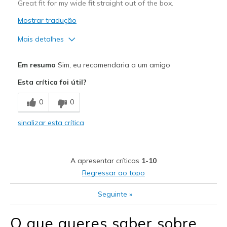
Great fit for my wide fit straight out of the box.
Mostrar tradução
Mais detalhes
Prós
Em resumo
Sim, eu recomendaria a um amigo
Attractive Design
Esta crítica foi útil?
Comfortable
0
0
Stylish
sinalizar esta crítica
Melhores utilizações
Casual Wear
A apresentar críticas
1-10
Width
Feels true to width
Regressar ao topo
Sizing
Feels true to size
Seguinte
»
View On Shoes
Shoes are for Wearing
O que queres saber sobre