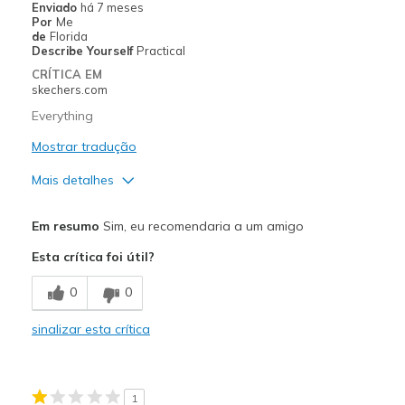
Enviado
há 7 meses
Sizing
Feels true to size
Por
Me
de
Florida
Describe Yourself
Practical
CRÍTICA EM
skechers.com
Everything
Mostrar tradução
Mais detalhes
Prós
Em resumo
Sim, eu recomendaria a um amigo
Attractive Design
Esta crítica foi útil?
Stylish
0
0
Melhores utilizações
sinalizar esta crítica
Casual Wear
View On Shoes
Shoes are for Wearing
1