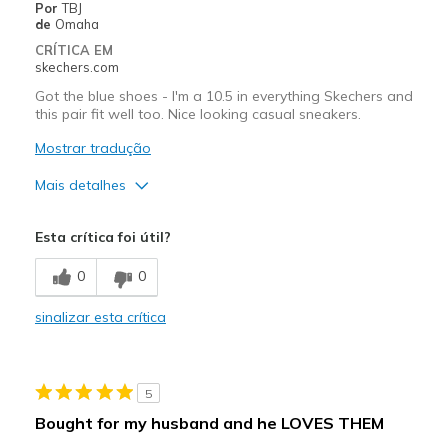
Por
TBJ
de
Omaha
CRÍTICA EM
skechers.com
Got the blue shoes - I'm a 10.5 in everything Skechers and
this pair fit well too. Nice looking casual sneakers.
Mostrar tradução
Mais detalhes
Prós
Esta crítica foi útil?
Attractive Design
0
0
Breathe Well
sinalizar esta crítica
Comfortable
Melhores utilizações
5
Casual Wear
Bought for my husband and he LOVES THEM
Width
Feels true to width