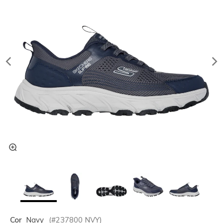
Cor
Navy
(#
237800
NVY
)