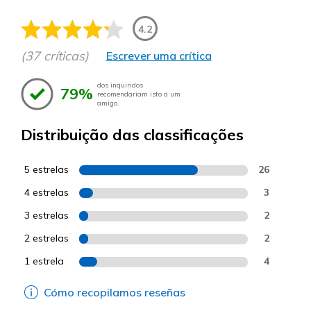
4.2
(37 críticas)
Escrever uma crítica
dos inquiridos
79%
recomendariam isto a um
amigo.
Distribuição das classificações
5 estrelas
26
4 estrelas
3
3 estrelas
2
2 estrelas
2
1 estrela
4
Cómo recopilamos reseñas