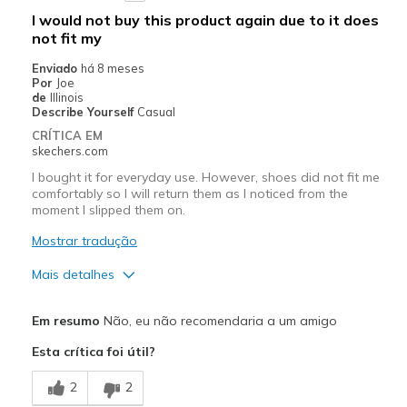
I would not buy this product again due to it does
not fit my
Enviado
há 8 meses
Por
Joe
de
Illinois
Describe Yourself
Casual
CRÍTICA EM
skechers.com
I bought it for everyday use. However, shoes did not fit me
comfortably so I will return them as I noticed from the
moment I slipped them on.
Mostrar tradução
Mais detalhes
Prós
Em resumo
Não, eu não recomendaria a um amigo
Attractive Design
Esta crítica foi útil?
Melhores utilizações
2
2
Special Occasions