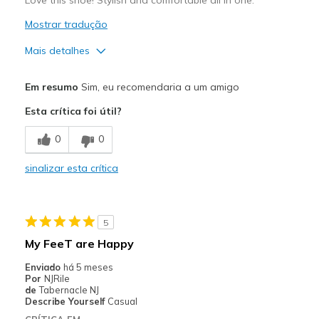
Mostrar tradução
Mais detalhes
Prós
Em resumo
Sim, eu recomendaria a um amigo
Attractive Design
Esta crítica foi útil?
Breathe Well
0
0
Comfortable
sinalizar esta crítica
Stylish
Melhores utilizações
5
Casual Wear
My FeeT are Happy
Going Out
Enviado
há 5 meses
Por
NJRile
Travel
de
Tabernacle NJ
Describe Yourself
Casual
View On Shoes
Shoes are for Wearing