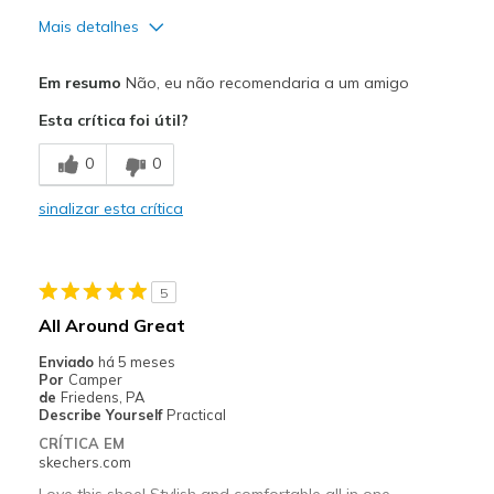
Mais detalhes
Prós
Em resumo
Não, eu não recomendaria a um amigo
Comfortable
Esta crítica foi útil?
Melhores utilizações
0
0
Casual Wear
sinalizar esta crítica
Travel
Width
Feels true to width
5
Sizing
Feels true to size
All Around Great
View On Shoes
Shoes are for Wearing
Enviado
há 5 meses
Por
Camper
de
Friedens, PA
Describe Yourself
Practical
CRÍTICA EM
skechers.com
Love this shoe! Stylish and comfortable all in one.