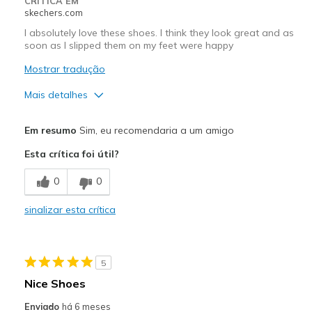
CRÍTICA EM
skechers.com
I absolutely love these shoes. I think they look great and as
soon as I slipped them on my feet were happy
Mostrar tradução
Mais detalhes
Prós
Em resumo
Sim, eu recomendaria a um amigo
Attractive Design
Esta crítica foi útil?
Comfortable
0
0
Stylish
sinalizar esta crítica
Melhores utilizações
Casual Wear
5
Width
Feels true to width
Nice Shoes
Sizing
Feels true to size
Enviado
há 6 meses
View On Shoes
I'm Into Shoes