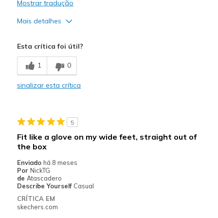
Mostrar tradução
Mais detalhes
Contras
Esta crítica foi útil?
Poor Quality
1
0
Wear Out Quickly
sinalizar esta crítica
Melhores utilizações
Casual Wear
5
Width
Feels true to width
Fit like a glove on my wide feet, straight out of
Sizing
Feels true to size
the box
Enviado
há 8 meses
Por
NickTG
de
Atascadero
Describe Yourself
Casual
CRÍTICA EM
skechers.com