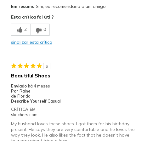
Prós
Em resumo
Sim, eu recomendaria a um amigo
Comfortable
Esta crítica foi útil?
Durable
2
0
Stylish
sinalizar esta crítica
Melhores utilizações
Casual Wear
5
Going Out
Beautiful Shoes
Travel
Enviado
há 4 meses
Por
Raine
Width
Feels true to width
de
Florida
Describe Yourself
Casual
Sizing
Feels true to size
CRÍTICA EM
View On Shoes
Shoes are for Wearing
skechers.com
My husband loves these shoes. I got them for his birthday
present. He says they are very comfortable and he loves the
way they look. He also likes the fact that he doesn't have
to worry about tying a lace.