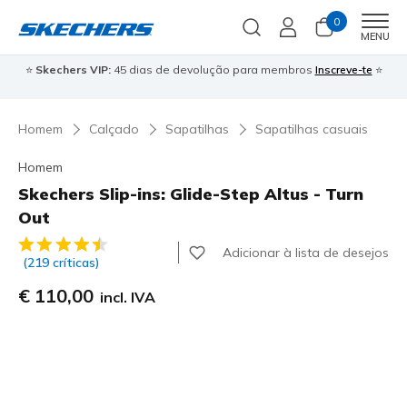
0
Men
MENU
⭐
Skechers VIP:
45 dias de devolução para membros
Inscreve-te
⭐

Homem
Calçado
Sapatilhas
Sapatilhas casuais
Homem
Skechers Slip-ins: Glide-Step Altus - Turn
Out
4$1 de 5 – Classificação do cliente
Adicionar à lista de desejos
(219 críticas)
€ 110,00
incl. IVA