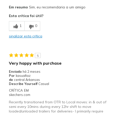
Prós
Em resumo
Sim, eu recomendaria a um amigo
Comfortable
Esta crítica foi útil?
Melhores utilizações
1
0
Casual Wear
sinalizar esta crítica
Width
Feels true to width
Sizing
Feels true to size
View On Shoes
Shoes are for Wearing
5
Very happy with purchase
Enviado
há 2 meses
Por
kasualtaz
de
central Arkansas
Describe Yourself
Casual
CRÍTICA EM
skechers.com
Recently transitioned from OTR to Local moves: in & out of
semi every 10mins during every 12hr shift to move
loaded/unloaded trailers for deliveries- I primarily require