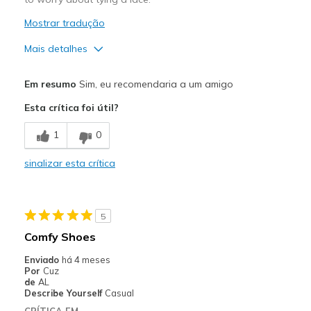
Mostrar tradução
Mais detalhes
Prós
Em resumo
Sim, eu recomendaria a um amigo
Attractive Design
Esta crítica foi útil?
Comfortable
1
0
Stylish
sinalizar esta crítica
Melhores utilizações
Casual Wear
5
Going Out
Comfy Shoes
Travel
Enviado
há 4 meses
Por
Cuz
Width
Feels true to width
de
AL
Describe Yourself
Casual
Sizing
Feels true to size