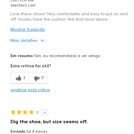
CRÍTICA EM
View On Shoes
I'm Really Into Shoes
skechers.com
Love these shoes! Very comfortable and easy to put on and
off. Insoles have the cushion feel that most desire.
Mostrar tradução
Mais detalhes
Prós
Em resumo
Sim, eu recomendaria a um amigo
Attractive Design
Esta crítica foi útil?
Breathe Well
1
0
Comfortable
sinalizar esta crítica
Durable
Stylish
4
Melhores utilizações
Dig the shoe, but size seems off.
Casual Wear
Enviado
há 4 meses