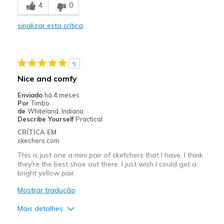
4
0
Durable
sinalizar esta crítica
Melhores utilizações
Casual Wear
5
Walking or running
Nice and comfy
Width
Feels true to width
Enviado
há 4 meses
Por
Timbo
Sizing
Feels half size too big
de
Whiteland, Indiana
View On Shoes
Shoes are for Wearing
Describe Yourself
Practical
CRÍTICA EM
skechers.com
This is just one a mini pair of sketchers that I have. I think
they're the best shoe out there. I just wish I could get a
bright yellow pair.
Mostrar tradução
Mais detalhes