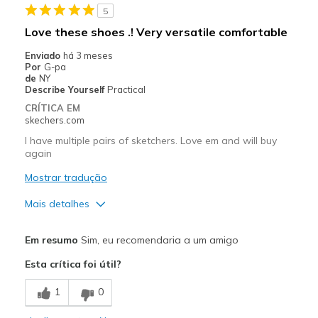
5
Love these shoes .! Very versatile comfortable
Enviado
há 3 meses
Por
G-pa
de
NY
Describe Yourself
Practical
CRÍTICA EM
skechers.com
I have multiple pairs of sketchers. Love em and will buy
again
Mostrar tradução
Mais detalhes
Prós
Em resumo
Sim, eu recomendaria a um amigo
Attractive Design
Esta crítica foi útil?
Breathe Well
1
0
Comfortable