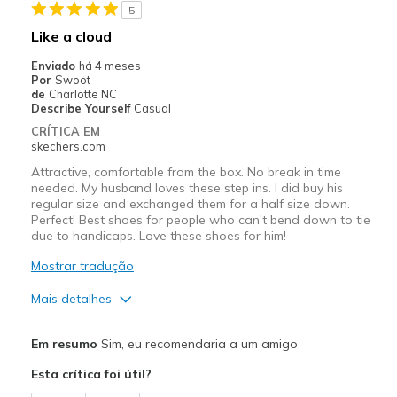
5
Width
Feels true to width
Like a cloud
Sizing
Feels full size too big
Enviado
há 4 meses
View On Shoes
Shoes are for Wearing
Por
Swoot
de
Charlotte NC
Describe Yourself
Casual
CRÍTICA EM
skechers.com
Attractive, comfortable from the box. No break in time
needed. My husband loves these step ins. I did buy his
regular size and exchanged them for a half size down.
Perfect! Best shoes for people who can't bend down to tie
due to handicaps. Love these shoes for him!
Mostrar tradução
Mais detalhes
Prós
Em resumo
Sim, eu recomendaria a um amigo
Attractive Design
Esta crítica foi útil?
Breathe Well