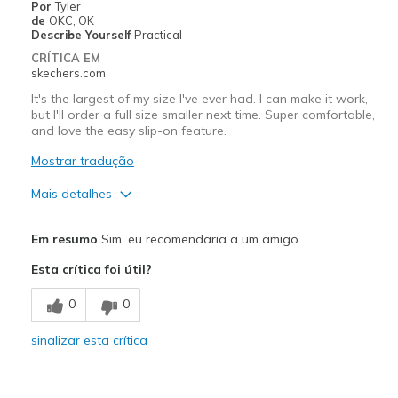
Por
Tyler
Going Out
de
OKC, OK
Describe Yourself
Practical
Width
Feels true to width
CRÍTICA EM
skechers.com
Sizing
Feels true to size
View On Shoes
Shoes are for Wearing
It's the largest of my size I've ever had. I can make it work,
but I'll order a full size smaller next time. Super comfortable,
and love the easy slip-on feature.
Mostrar tradução
Mais detalhes
Prós
Em resumo
Sim, eu recomendaria a um amigo
Attractive Design
Esta crítica foi útil?
Comfortable
0
0
Stylish
sinalizar esta crítica
Melhores utilizações
Casual Wear