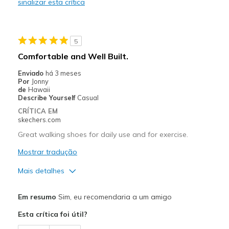
sinalizar esta crítica
Melhores utilizações
Casual Wear
5
Going Out
Comfortable and Well Built.
Travel
Enviado
há 3 meses
Por
Jonny
Width
Feels true to width
de
Hawaii
Describe Yourself
Casual
Sizing
Feels true to size
CRÍTICA EM
View On Shoes
Shoes are for Wearing
skechers.com
Great walking shoes for daily use and for exercise.
Mostrar tradução
Mais detalhes
Prós
Em resumo
Sim, eu recomendaria a um amigo
Breathe Well
Esta crítica foi útil?
Comfortable