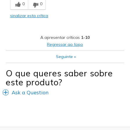
0
0
Comfortable
sinalizar esta crítica
Durable
Stylish
A apresentar críticas
1-10
Melhores utilizações
Regressar ao topo
Casual Wear
Seguinte
»
Width
Feels true to width
O que queres saber sobre
Sizing
Feels half size too big
este produto?
View On Shoes
Shoes are for Wearing
Ask a Question