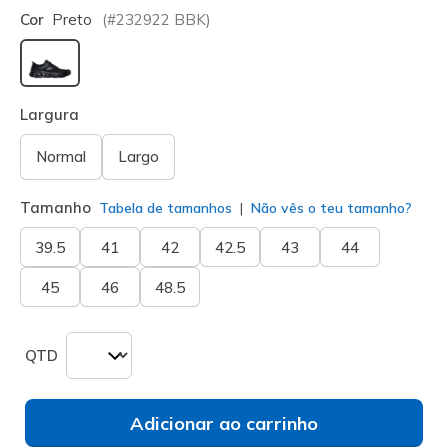
Cor
Preto
(#
232922
BBK
)
selecionado
Largura
Normal
Largo
Tamanho
Tabela de tamanhos
Não vês o teu tamanho?
39.5
41
42
42.5
43
44
45
46
48.5
QTD
Adicionar ao carrinho