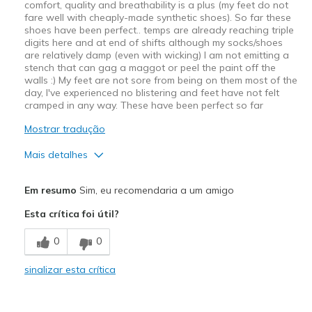
comfort, quality and breathability is a plus (my feet do not
fare well with cheaply-made synthetic shoes). So far these
shoes have been perfect.. temps are already reaching triple
digits here and at end of shifts although my socks/shoes
are relatively damp (even with wicking) I am not emitting a
stench that can gag a maggot or peel the paint off the
walls :) My feet are not sore from being on them most of the
day, I've experienced no blistering and feet have not felt
cramped in any way. These have been perfect so far
Mostrar tradução
Mais detalhes
Prós
Em resumo
Sim, eu recomendaria a um amigo
Breathe Well
Esta crítica foi útil?
Comfortable
0
0
Width
Feels true to width
sinalizar esta crítica
Sizing
Feels true to size
View On Shoes
Shoes are for Wearing