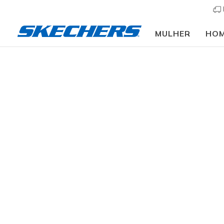
MULHER
HO
Homem
Calçado
Sapatilhas
Sapatilhas cas