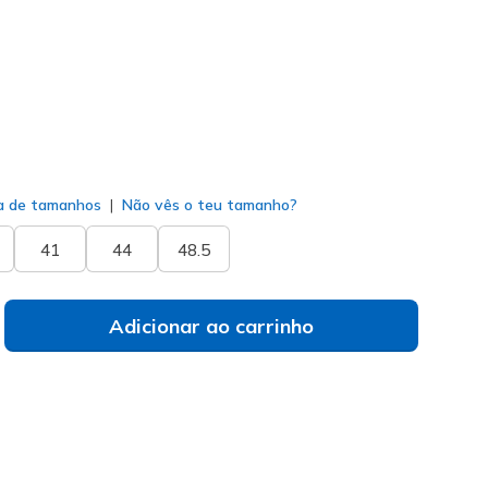
do
a de tamanhos
Não vês o teu tamanho?
41
44
48.5
Adicionar ao carrinho