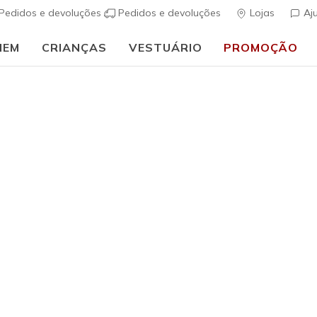
Pedidos e devoluções
Pedidos e devoluções
Lojas
Aj
MEM
CRIANÇAS
VESTUÁRIO
PROMOÇÃO
⭐
Sk
uais
Homem
Skechers S
(
3$8 de 5 – Class
€ 85,00
i
Cor
Azul
(#
205