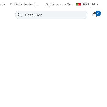
uda
Lista de desejos
Iniciar sessão
PRT | EUR
0
echers VIP:
45 dias de devolução para membros
Inscreve-te
⭐
lip-ins: Garza - Clive
Adicionar à lista de desejos
45 críticas)
ificação do cliente
ncl. IVA
352
BLU
)