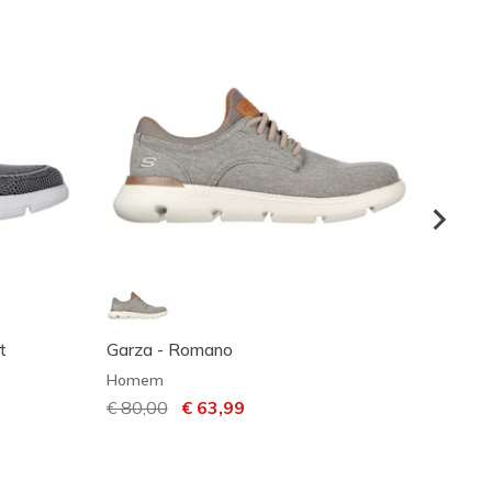
t
Garza - Romano
Skeche
Homem
Home
Preço com desconto de
€ 80,00
para
€ 63,99
€ 95,