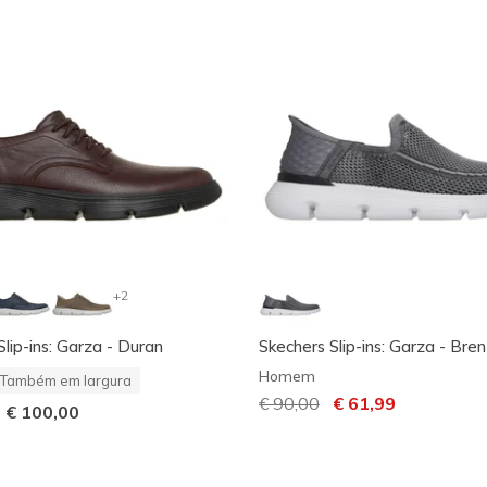
+2
lip-ins: Garza - Duran
Skechers Slip-ins: Garza - Bren
Homem
Também em largura
Preço com desconto de
€ 90,00
para
€ 61,99
-
€ 100,00