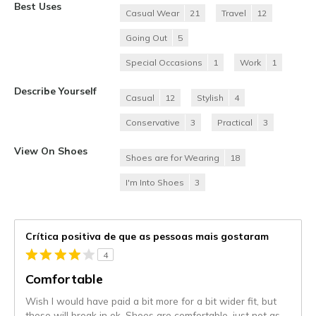
Best Uses
Casual Wear
21
Travel
12
Going Out
5
Special Occasions
1
Work
1
Describe Yourself
Casual
12
Stylish
4
Conservative
3
Practical
3
View On Shoes
Shoes are for Wearing
18
I'm Into Shoes
3
Crítica positiva de que as pessoas mais gostaram
4
Comfortable
Wish I would have paid a bit more for a bit wider fit, but
these will break in ok. Shoes are comfortable, just not as