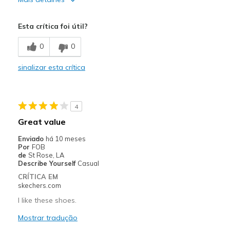
Melhores utilizações
Esta crítica foi útil?
Casual Wear
0
0
Width
Feels too narrow
sinalizar esta crítica
Sizing
Feels full size too small
4
Great value
Enviado
há 10 meses
Por
FOB
de
St Rose, LA
Describe Yourself
Casual
CRÍTICA EM
skechers.com
I like these shoes.
Mostrar tradução