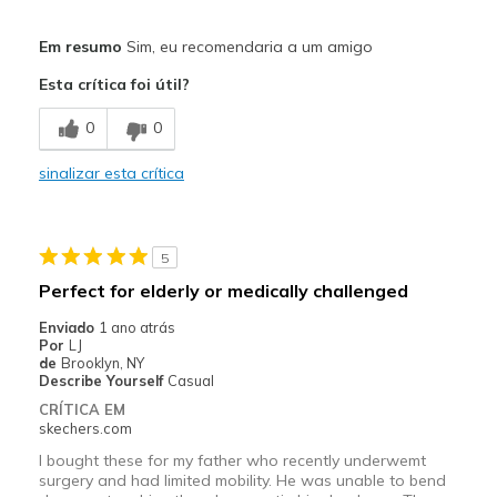
Prós
Em resumo
Sim, eu recomendaria a um amigo
Attractive Design
Esta crítica foi útil?
Stylish
0
0
Width
Feels too narrow
sinalizar esta crítica
Sizing
Feels half size too small
View On Shoes
Shoes are for Wearing
5
Perfect for elderly or medically challenged
Enviado
1 ano atrás
Por
LJ
de
Brooklyn, NY
Describe Yourself
Casual
CRÍTICA EM
skechers.com
I bought these for my father who recently underwemt
surgery and had limited mobility. He was unable to bend