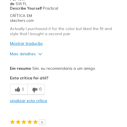
de
SW FL
Describe Yourself
Practical
CRÍTICA EM
skechers.com
Actually I purchased it for the color but liked the fit and
style that I bought a second pair
Mostrar tradução
Mais detalhes
Prós
Em resumo
Sim, eu recomendaria a um amigo
Attractive Design
Esta crítica foi útil?
Breathe Well
1
0
Stylish
sinalizar esta crítica
Melhores utilizações
Casual Wear
5
Travel