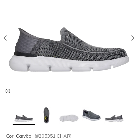
Cor
Carvão
(#
205351
CHAR
)