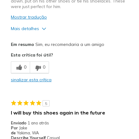
down, put on his other shoes or tie his shoelaces. These
were just perfect for him.
Mostrar tradução
Mais detalhes
Prós
Em resumo
Sim, eu recomendaria a um amigo
Comfortable
Esta crítica foi útil?
Stylish
0
0
Melhores utilizações
sinalizar esta crítica
Casual Wear
Width
Feels true to width
5
Sizing
Feels true to size
I will buy this shoes again in the future
View On Shoes
Shoes are for Wearing
Enviado
1 ano atrás
Por
Jake
de
Yakima, WA
Describe Yourself
Casual