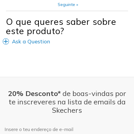
Width
Feels true to width
Seguinte
»
Sizing
Feels true to size
View On Shoes
Shoes are for Wearing
O que queres saber sobre
este produto?
Ask a Question
20% Desconto*
de boas-vindas por
te inscreveres na lista de emails da
Skechers
Endereço de e-mail