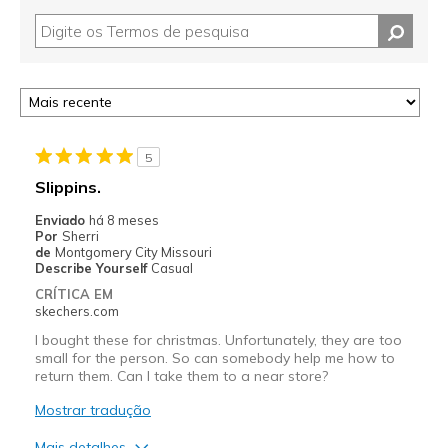
5
Slippins.
Enviado
há 8 meses
Por
Sherri
de
Montgomery City Missouri
Describe Yourself
Casual
CRÍTICA EM
skechers.com
I bought these for christmas. Unfortunately, they are too
small for the person. So can somebody help me how to
return them. Can I take them to a near store?
Mostrar tradução
Mais detalhes