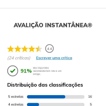
AVALIÇÃO INSTANTÂNEA®
4.4
(24 críticas)
Escrever uma crítica
dos inquiridos
91%
recomendariam isto a um
amigo.
Distribuição das classificações
5 estrelas
16
4 estrelas
5