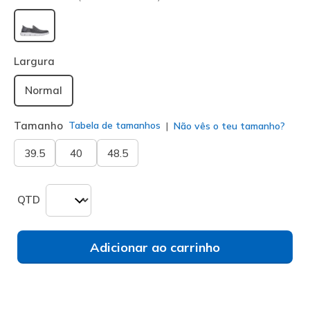
selecionado
Largura
Normal
Tamanho
Tabela de tamanhos
Não vês o teu tamanho?
39.5
40
48.5
QTD
Adicionar ao carrinho