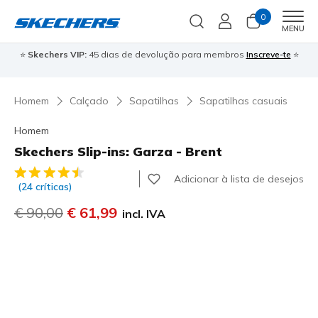
0
Men
MENU
⭐
Skechers VIP:
45 dias de devolução para membros
Inscreve-te
⭐

Homem
Calçado
Sapatilhas
Sapatilhas casuais
Homem
Skechers Slip-ins: Garza - Brent
4$5 de 5 – Classificação do cliente
Adicionar à lista de desejos
(24 críticas)
Preço com desconto de
€ 90,00
para
€ 61,99
incl. IVA