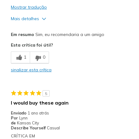
Mostrar tradução
Mais detalhes
Prós
Em resumo
Sim, eu recomendaria a um amigo
Attractive Design
Esta crítica foi útil?
Comfortable
1
0
Durable
sinalizar esta crítica
Stylish
Melhores utilizações
5
Casual Wear
I would buy these again
Going Out
Enviado
1 ano atrás
Por
Lynn
Special Occasions
de
Kansas City
Describe Yourself
Casual
Travel
CRÍTICA EM