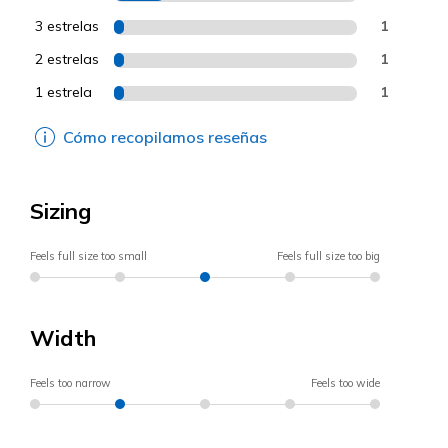
3 estrelas
1
2 estrelas
1
1 estrela
1
Cómo recopilamos reseñas
Sizing
Feels full size too small
Feels full size too big
Width
Feels too narrow
Feels too wide