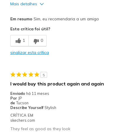
Mais detalhes
Prós
Em resumo
Sim, eu recomendaria a um amigo
Attractive Design
Esta crítica foi útil?
Comfortable
1
0
Melhores utilizações
sinalizar esta crítica
Casual Wear
Width
Feels true to width
5
Sizing
Feels true to size
I would buy this product again and again
View On Shoes
Shoes are for Wearing
Enviado
há 11 meses
Por
JP
de
Tucson
Describe Yourself
Stylish
CRÍTICA EM
skechers.com
They feel as good as they look