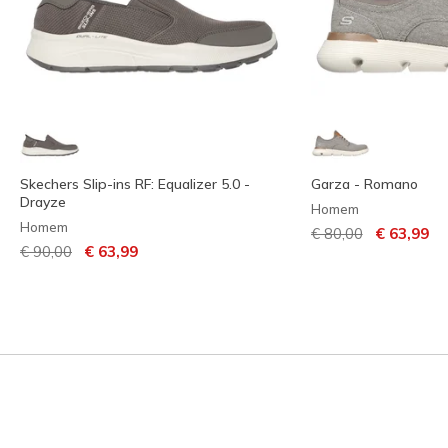
Skechers Slip-ins RF: Equalizer 5.0 -
Garza - Romano
Drayze
Homem
Homem
Preço com descont
para
€ 80,00
€ 63,99
Preço com desconto de
para
€ 90,00
€ 63,99