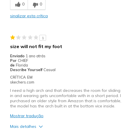
0
0
Melhores utilizações
sinalizar esta crítica
Casual Wear
Travel
1
Width
Feels true to width
size will not fit my foot
Sizing
Feels true to size
Enviado
1 ano atrás
View On Shoes
Shoes are for Wearing
Por
CHIEF
de
Florida
Describe Yourself
Casual
CRÍTICA EM
skechers.com
I need a high arch and that decreases the room for sliding
in and wearing gets uncomfortable with in a short period. I
purchased an older style from Amazon that is comfortable,
the model has the arch built in at the bottom vice inside.
Mostrar tradução
Mais detalhes