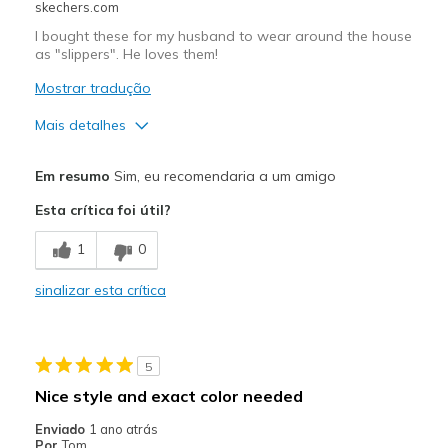
skechers.com
Width
Feels true to width
I bought these for my husband to wear around the house
Sizing
Feels true to size
as "slippers". He loves them!
View On Shoes
Shoes are for Wearing
Mostrar tradução
Mais detalhes
Prós
Em resumo
Sim, eu recomendaria a um amigo
Breathe Well
Esta crítica foi útil?
Comfortable
1
0
Melhores utilizações
sinalizar esta crítica
Casual Wear
Width
Feels true to width
5
Sizing
Feels true to size
Nice style and exact color needed
View On Shoes
Shoes are for Wearing
Enviado
1 ano atrás
Por
Tom