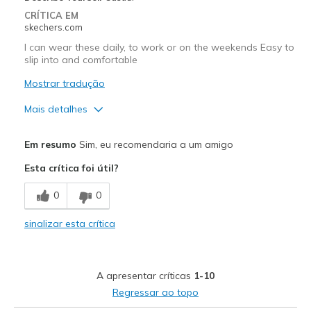
CRÍTICA EM
skechers.com
I can wear these daily, to work or on the weekends Easy to
slip into and comfortable
Mostrar tradução
Mais detalhes
Prós
Em resumo
Sim, eu recomendaria a um amigo
Attractive Design
Esta crítica foi útil?
Comfortable
0
0
Stylish
sinalizar esta crítica
Melhores utilizações
Casual Wear
A apresentar críticas
1-10
Travel
Regressar ao topo