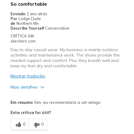
So comfortable
Width
Feels true to width
Enviado
1 ano atrás
Por
Lodge Dude
Sizing
Feels true to size
de
Northern Mn
View On Shoes
I'm Into Shoes
Describe Yourself
Conservative
CRÍTICA EM
skechers.com
Day to day casual wear. My business is mainly outdoor
activities and maintenance work. The shoes provide the
needed support and comfort. Plus they breath well and
keep my feet dry and comfortable.
Mostrar tradução
Mais detalhes
Prós
Em resumo
Sim, eu recomendaria a um amigo
Breathe Well
Esta crítica foi útil?
Comfortable
0
0
Contras