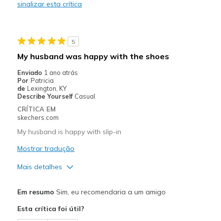
sinalizar esta crítica
No cons
Melhores utilizações
5
Casual Wear
My husband was happy with the shoes
Travel
Enviado
1 ano atrás
Por
Patricia
Width
Feels true to width
de
Lexington, KY
Describe Yourself
Casual
Sizing
Feels true to size
CRÍTICA EM
View On Shoes
Shoes are for Wearing
skechers.com
My husband is happy with slip-in
Mostrar tradução
Mais detalhes
Prós
Em resumo
Sim, eu recomendaria a um amigo
Comfortable
Esta crítica foi útil?
Durable