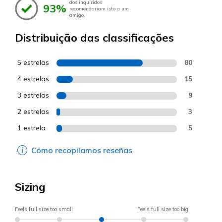
dos inquiridos
93%
recomendariam isto a um
amigo.
Distribuição das classificações
5 estrelas
80
4 estrelas
15
3 estrelas
9
2 estrelas
3
1 estrela
5
Cómo recopilamos reseñas
Sizing
Feels full size too small
Feels full size too big