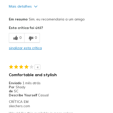
Mais detalhes
Prós
Em resumo
Sim, eu recomendaria a um amigo
Attractive Design
Esta crítica foi útil?
Breathe Well
0
0
Comfortable
sinalizar esta crítica
Durable
Slip-In convenience!
4
Melhores utilizações
Comfortable and stylish
Casual Wear
Enviado
1 mês atrás
Por
Shady
Going Out
de
SC
Describe Yourself
Casual
Pickleball
CRÍTICA EM
skechers.com
Travel