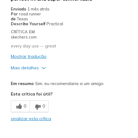
Casual Wear
Enviado
1 mês atrás
Por
road runner
Travel
de
Texas
Describe Yourself
Practical
Width
Feels true to width
CRÍTICA EM
skechers.com
Sizing
Feels true to size
View On Shoes
I'm Into Shoes
every day use -- great
Mostrar tradução
Mais detalhes
Prós
Em resumo
Sim, eu recomendaria a um amigo
Comfortable
Esta crítica foi útil?
Melhores utilizações
0
0
Going Out
sinalizar esta crítica
Width
Feels true to width
Sizing
Feels true to size