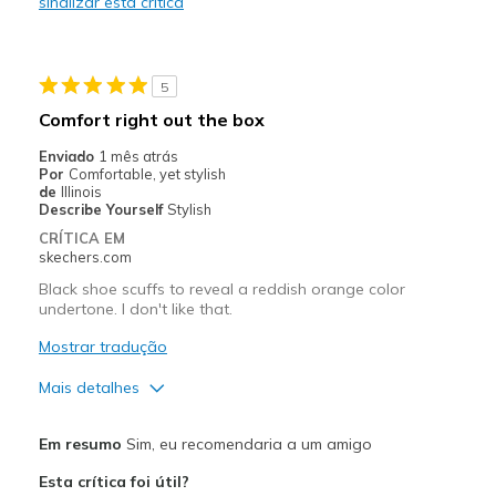
sinalizar esta crítica
Stylish
Width
Feels true to width
5
Sizing
Feels true to size
Comfort right out the box
Enviado
1 mês atrás
Por
Comfortable, yet stylish
de
Illinois
Describe Yourself
Stylish
CRÍTICA EM
skechers.com
Black shoe scuffs to reveal a reddish orange color
undertone. I don't like that.
Mostrar tradução
Mais detalhes
Prós
Em resumo
Sim, eu recomendaria a um amigo
Attractive Design
Esta crítica foi útil?