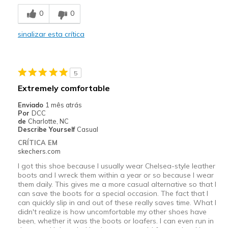
Breathe Well
0
0
Comfortable
sinalizar esta crítica
Stylish
Melhores utilizações
5
Casual Wear
Extremely comfortable
Travel
Enviado
1 mês atrás
Por
DCC
Width
Feels true to width
de
Charlotte, NC
Describe Yourself
Casual
Sizing
Feels half size too big
CRÍTICA EM
View On Shoes
I'm Really Into Shoes
skechers.com
I got this shoe because I usually wear Chelsea-style leather
boots and I wreck them within a year or so because I wear
them daily. This gives me a more casual alternative so that I
can save the boots for a special occasion. The fact that I
can quickly slip in and out of these really saves time. What I
didn't realize is how uncomfortable my other shoes have
been, whether it was the boots or loafers. I can even run in