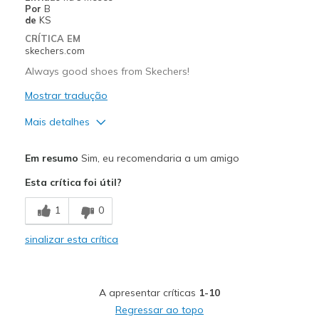
Por
B
Travel
de
KS
CRÍTICA EM
Width
Feels true to width
skechers.com
Sizing
Feels true to size
Always good shoes from Skechers!
View On Shoes
I'm Into Shoes
Mostrar tradução
Mais detalhes
Prós
Em resumo
Sim, eu recomendaria a um amigo
Comfortable
Esta crítica foi útil?
Stylish
1
0
Width
Feels true to width
sinalizar esta crítica
Sizing
Feels true to size
View On Shoes
Shoes are for Wearing
A apresentar críticas
1-10
Regressar ao topo