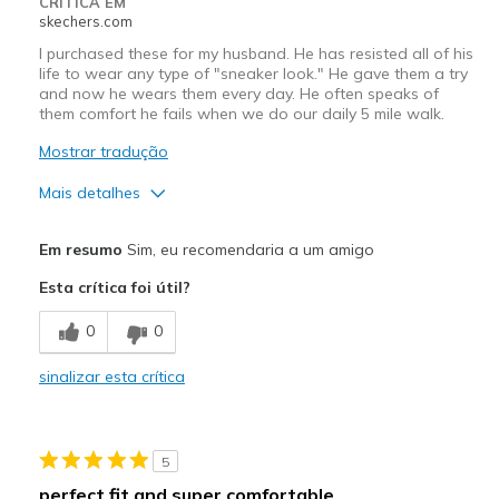
CRÍTICA EM
skechers.com
I purchased these for my husband. He has resisted all of his
life to wear any type of "sneaker look." He gave them a try
and now he wears them every day. He often speaks of
them comfort he fails when we do our daily 5 mile walk.
Mostrar tradução
Mais detalhes
Prós
Em resumo
Sim, eu recomendaria a um amigo
Attractive Design
Esta crítica foi útil?
Breathe Well
0
0
Comfortable
sinalizar esta crítica
Durable
Supportive
5
Melhores utilizações
perfect fit and super comfortable