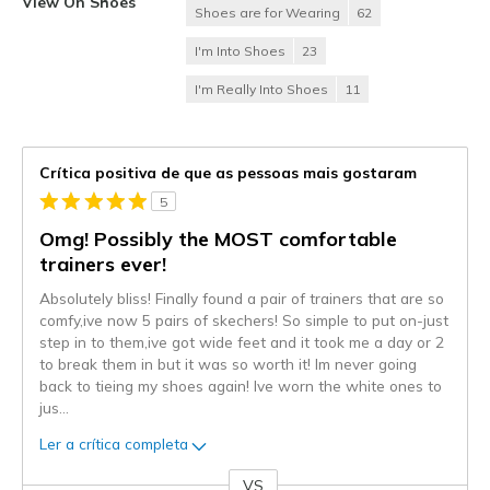
View On Shoes
Shoes are for Wearing
62
I'm Into Shoes
23
I'm Really Into Shoes
11
Crítica positiva de que as pessoas mais gostaram
5
Omg! Possibly the MOST comfortable
trainers ever!
Absolutely bliss! Finally found a pair of trainers that are so
comfy,ive now 5 pairs of skechers! So simple to put on-just
step in to them,ive got wide feet and it took me a day or 2
to break them in but it was so worth it! Im never going
back to tieing my shoes again! Ive worn the white ones to
jus
...
Ler a crítica completa
VS