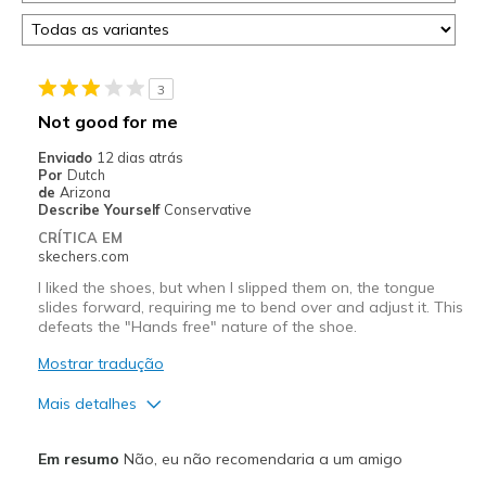
3
Not good for me
Enviado
12 dias atrás
Por
Dutch
de
Arizona
Describe Yourself
Conservative
CRÍTICA EM
skechers.com
I liked the shoes, but when I slipped them on, the tongue
slides forward, requiring me to bend over and adjust it. This
defeats the "Hands free" nature of the shoe.
Mostrar tradução
Mais detalhes
Prós
Em resumo
Não, eu não recomendaria a um amigo
Attractive Design