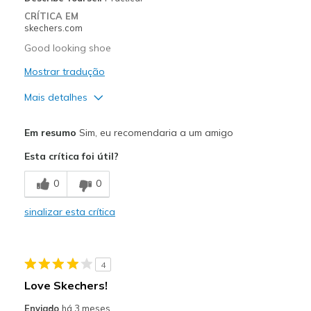
CRÍTICA EM
skechers.com
Good looking shoe
Mostrar tradução
Mais detalhes
Prós
Em resumo
Sim, eu recomendaria a um amigo
Attractive Design
Esta crítica foi útil?
Breathe Well
0
0
Stylish
sinalizar esta crítica
Contras
Need Break In
4
Melhores utilizações
Love Skechers!
Casual Wear
Enviado
há 3 meses