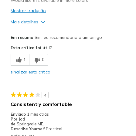
Would like this available in more colors
Width
Feels true to width
Mostrar tradução
Sizing
Feels true to size
Mais detalhes
View On Shoes
I'm Into Shoes
Prós
Em resumo
Sim, eu recomendaria a um amigo
Comfortable
Esta crítica foi útil?
Melhores utilizações
1
0
Casual Wear
sinalizar esta crítica
Width
Feels true to width
Sizing
Feels true to size
View On Shoes
Shoes are for Wearing
4
Consistently comfortable
Enviado
1 mês atrás
Por
Jod
de
Springvale ME.
Describe Yourself
Practical