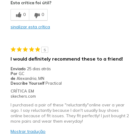
Esta crítica foi útil?
Comfortable
0
0
Melhores utilizações
sinalizar esta crítica
Casual Wear
Width
Feels true to width
5
Sizing
Feels true to size
I would definitely recommend these to a friend!
View On Shoes
Shoes are for Wearing
Enviado
25 dias atrás
Por
GC
de
Alexandria, MN
Describe Yourself
Practical
CRÍTICA EM
skechers.com
I purchased a pair of these "reluctantly"online over a year
ago. I say reluctantly because I don't usually buy shoes
online because of fit issues. They fit perfectly! I just bought 2
more pairs and wear them everyday!
Mostrar tradução