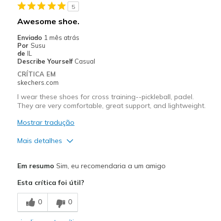
View On Shoes
Shoes are for Wearing
5
Awesome shoe.
Enviado
1 mês atrás
Por
Susu
de
IL
Describe Yourself
Casual
CRÍTICA EM
skechers.com
I wear these shoes for cross training--pickleball, padel.
They are very comfortable, great support, and lightweight.
Mostrar tradução
Mais detalhes
Prós
Em resumo
Sim, eu recomendaria a um amigo
Attractive Design
Esta crítica foi útil?
Comfortable
0
0
Durable