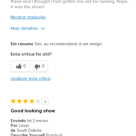
these and I thought I had gotten too old for running. Nope,
it was the shoes!
Mostrar tradução
Mais detalhes
Prós
Em resumo
Sim, eu recomendaria a um amigo
Comfortable
Esta crítica foi útil?
Melhores utilizações
0
0
Casual Wear
sinalizar esta crítica
Travel
Width
Feels true to width
4
Sizing
Feels true to size
Good looking shoe
View On Shoes
Shoes are for Wearing
Enviado
há 2 meses
Por
Laser
de
South Dakota
Describe Yourself
Practical