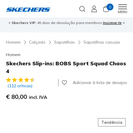
0
Men
MENU
⭐
Skechers VIP:
45 dias de devolução para membros
Inscreve-te
⭐

Homem
Calçado
Sapatilhas
Sapatilhas casuais
Homem
Skechers Slip-ins: BOBS Sport Squad Chaos
4
4$8 de 5 – Classificação do cliente
Adicionar à lista de desejos
(112 críticas)
€ 80,00
incl. IVA
Tendência