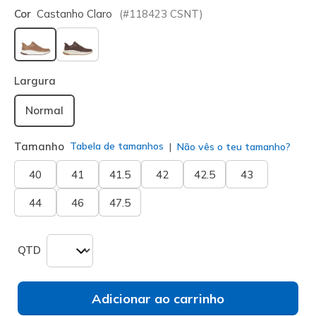
Cor
Castanho Claro
(#
118423
CSNT
)
selecionado
Largura
Normal
Tamanho
Tabela de tamanhos
Não vês o teu tamanho?
40
41
41.5
42
42.5
43
44
46
47.5
QTD
Adicionar ao carrinho