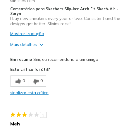
skechers.com
Comentários para Skechers Slip-ins: Arch Fit Skech-Air -
Zoryn
I buy new sneakers every year or two. Consistent and the
designs get better. Slipins rock!!!
Mostrar tradução
Mais detalhes
Prós
Em resumo
Sim, eu recomendaria a um amigo
Comfortable
Esta crítica foi útil?
Melhores utilizações
0
0
Casual Wear
sinalizar esta crítica
Width
Feels true to width
Sizing
Feels true to size
View On Shoes
Shoes are for Wearing
3
Meh