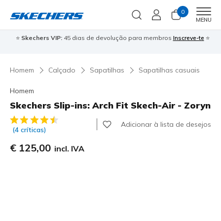
0
Men
MENU
⭐
Skechers VIP:
45 dias de devolução para membros
Inscreve-te
⭐

Homem
Calçado
Sapatilhas
Sapatilhas casuais
Homem
Skechers Slip-ins: Arch Fit Skech-Air - Zoryn
5 de 5 – Classificação do cliente
Adicionar à lista de desejos
(4 críticas)
€ 125,00
incl. IVA