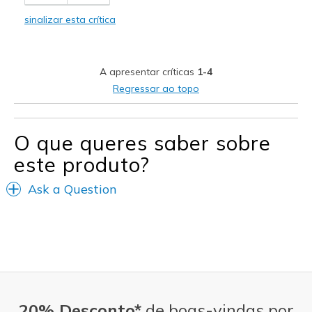
Melhores utilizações
sinalizar esta crítica
Casual Wear
Width
Feels true to width
A apresentar críticas
1-4
Sizing
Feels true to size
Regressar ao topo
View On Shoes
Shoes are for Wearing
O que queres saber sobre
este produto?
Ask a Question
20% Desconto*
de boas-vindas por