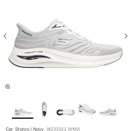
Cor
Branco / Navy
(#
233321
WNV
)