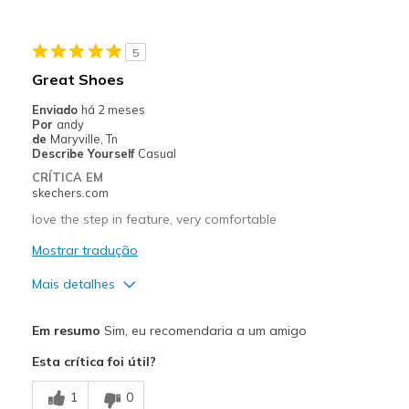
Melhores utilizações
5
Casual Wear
Great Shoes
Travel
Enviado
há 2 meses
Por
andy
Width
Feels true to width
de
Maryville, Tn
Describe Yourself
Casual
Sizing
Feels true to size
CRÍTICA EM
View On Shoes
Shoes are for Wearing
skechers.com
love the step in feature, very comfortable
Mostrar tradução
Mais detalhes
Prós
Em resumo
Sim, eu recomendaria a um amigo
Attractive Design
Esta crítica foi útil?
Comfortable
1
0