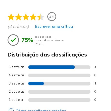
4.5
(4 críticas)
Escrever uma crítica
dos inquiridos
75%
recomendariam isto a um
amigo.
Distribuição das classificações
5 estrelas
3
4 estrelas
0
3 estrelas
1
2 estrelas
0
1 estrela
0
Cómo recopilamos reseñas