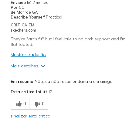
Enviado
há 2 meses
Por
CC
de
Monroe GA
Describe Yourself
Practical
CRÍTICA EM
skechers.com
They're "arch fit" but I feel little to no arch support and I'm
flat footed.
Mostrar tradução
Mais detalhes
Prós
Em resumo
Não, eu não recomendaria a um amigo
Comfortable
Esta crítica foi útil?
Contras
0
0
Little to no arch support
sinalizar esta crítica
Melhores utilizações
Casual Wear