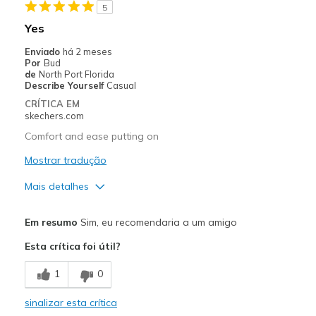
5
Width
Feels true to width
Yes
Sizing
Feels true to size
Enviado
há 2 meses
View On Shoes
Shoes are for Wearing
Por
Bud
de
North Port Florida
Describe Yourself
Casual
CRÍTICA EM
skechers.com
Comfort and ease putting on
Mostrar tradução
Mais detalhes
Prós
Em resumo
Sim, eu recomendaria a um amigo
Breathe Well
Esta crítica foi útil?
Comfortable
1
0
Durable
sinalizar esta crítica
Stylish