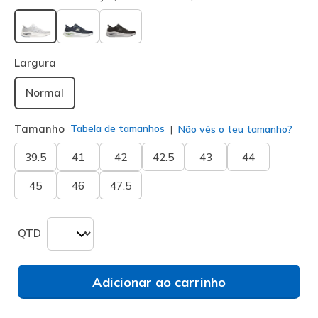
selecionado
Largura
Normal
Tamanho
Tabela de tamanhos
Não vês o teu tamanho?
39.5
41
42
42.5
43
44
45
46
47.5
QTD
Adicionar ao carrinho