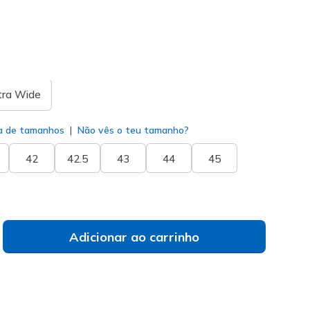
do
tra Wide
a de tamanhos
Não vês o teu tamanho?
42
42.5
43
44
45
Adicionar ao carrinho