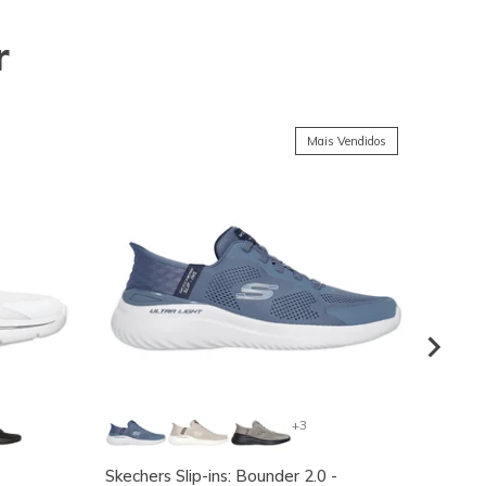
r
Mais Vendidos
+3
Skechers Slip-ins: Bounder 2.0 -
Arch F