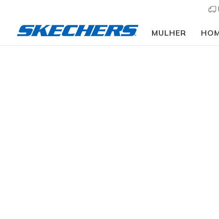
MULHER
HO
Homem
Calçado
Sapatilhas
Sapatilhas cas