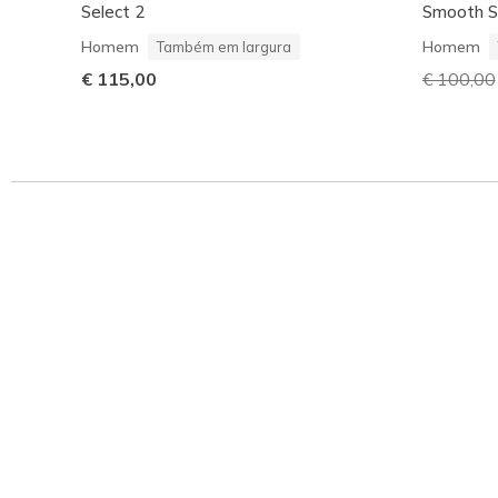
Select 2
Smooth S
Homem
Homem
Também em largura
€ 115,00
Preço co
€ 100,00