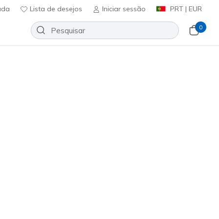
uda
Lista de desejos
Iniciar sessão
PRT | EUR
0
lip-ins: Arch Fit 2.0 - Lestur
Adicionar à lista de desejos
84 críticas)
icação do cliente
0
incl. IVA
l
(#
232712
TPBL
)