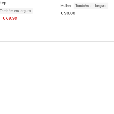
tep
Mulher
Também em largura
Também em largura
€ 90,00
m desconto de
para
€ 69,99