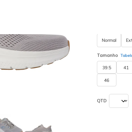
seleciona
Largura
Normal
Ex
Tamanho
Tabel
39.5
41
46
QTD