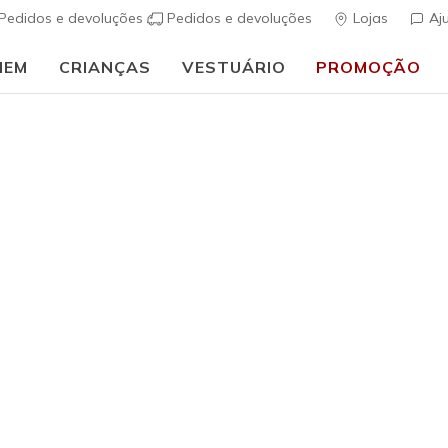
Pedidos e devoluções
Pedidos e devoluções
Lojas
Aj
MEM
CRIANÇAS
VESTUÁRIO
PROMOÇÃO
⭐
Skechers VIP:
45 dias de devolução para membros
Inscreve-te
⭐
uais
Homem
Skechers S
(
5 de 5 – Classif
€ 120,0
Cor
Taupe / Azu