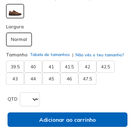
selecionado
Largura
Normal
Tamanho
Tabela de tamanhos
Não vês o teu tamanho?
39.5
40
41
41.5
42
42.5
43
44
45
46
47.5
QTD
Adicionar ao carrinho