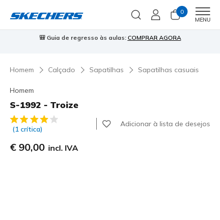
0
Men
MENU
A
⭐
Skechers VIP:
45 dias de devolução para membros
Inscreve-
Homem
Calçado
Sapatilhas
Sapatilhas casuais
Homem
S-1992 - Troize
4$1 de 5 – Classificação do cliente
Adicionar à lista de desejos
(1 crítica)
€ 90,00
incl. IVA