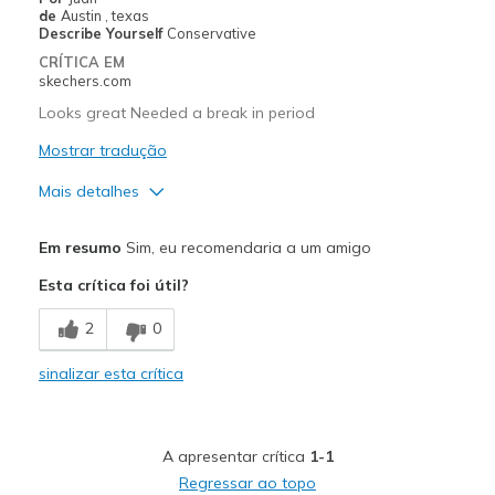
de
Austin , texas
Describe Yourself
Conservative
CRÍTICA EM
skechers.com
Looks great Needed a break in period
Mostrar tradução
Mais detalhes
Prós
Em resumo
Sim, eu recomendaria a um amigo
Attractive Design
Esta crítica foi útil?
Breathe Well
2
0
Comfortable
sinalizar esta crítica
Durable
Stylish
A apresentar crítica
1-1
Contras
Regressar ao topo