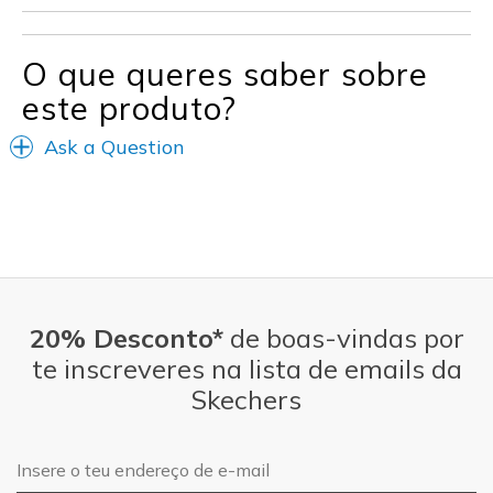
Need Break In
O que queres saber sobre
Width
Feels true to width
Sizing
Feels true to size
este produto?
View On Shoes
Shoes are for Wearing
Ask a Question
20% Desconto*
de boas-vindas por
te inscreveres na lista de emails da
Skechers
Endereço de e-mail