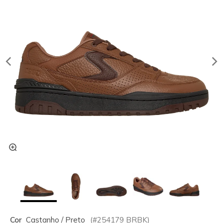
Cor
Castanho / Preto
(#
254179
BRBK
)