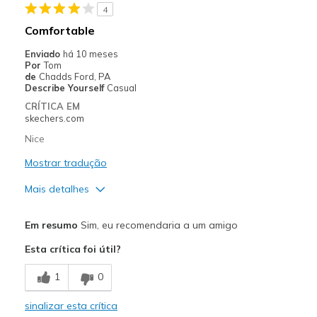
4
Comfortable
Enviado
há 10 meses
Por
Tom
de
Chadds Ford, PA
Describe Yourself
Casual
CRÍTICA EM
skechers.com
Nice
Mostrar tradução
Mais detalhes
Prós
Em resumo
Sim, eu recomendaria a um amigo
Attractive Design
Esta crítica foi útil?
Comfortable
1
0
Melhores utilizações
sinalizar esta crítica
Casual Wear