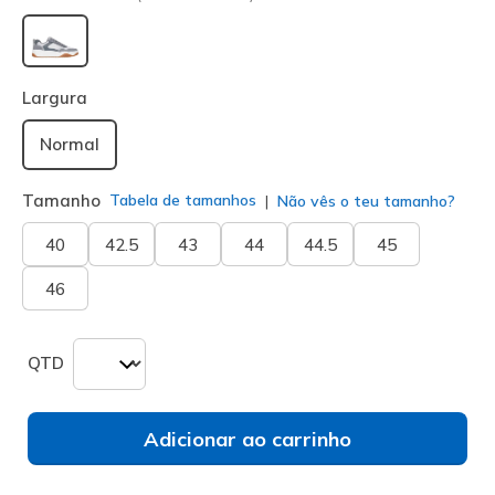
selecionado
Largura
Normal
Tamanho
Tabela de tamanhos
Não vês o teu tamanho?
40
42.5
43
44
44.5
45
46
QTD
Adicionar ao carrinho