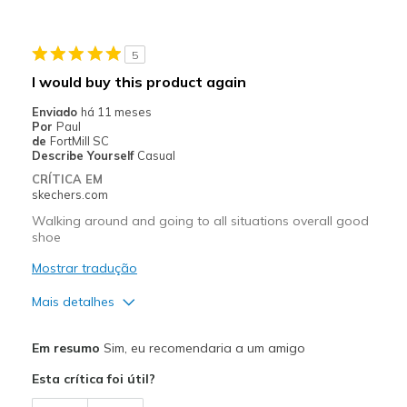
Width
Feels true to width
5
Sizing
Feels true to size
I would buy this product again
View On Shoes
Shoes are for Wearing
Enviado
há 11 meses
Por
Paul
de
FortMill SC
Describe Yourself
Casual
CRÍTICA EM
skechers.com
Walking around and going to all situations overall good
shoe
Mostrar tradução
Mais detalhes
Prós
Em resumo
Sim, eu recomendaria a um amigo
Attractive Design
Esta crítica foi útil?
Breathe Well