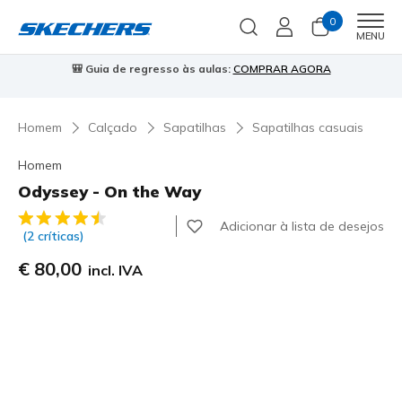
0
Men
MENU
🎒 Guia de regresso às aulas:
COMPRAR AGORA
⭐
Homem
Calçado
Sapatilhas
Sapatilhas casuais
Homem
Odyssey - On the Way
3$3 de 5 – Classificação do cliente
Adicionar à lista de desejos
(2 críticas)
€ 80,00
incl. IVA