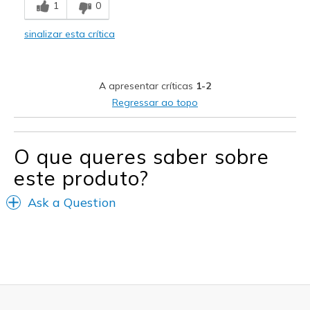
1
0
Comfortable
sinalizar esta crítica
Melhores utilizações
Casual Wear
A apresentar críticas
1-2
Width
Feels true to width
Regressar ao topo
Sizing
Feels true to size
View On Shoes
Shoes are for Wearing
O que queres saber sobre
este produto?
Ask a Question