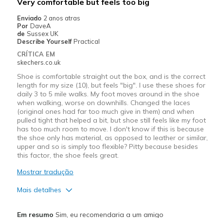
Very comfortable but feels too big
Width
Feels true to width
Enviado
2 anos atras
Por
DaveA
Sizing
Feels true to size
de
Sussex UK
View On Shoes
Shoes are for Wearing
Describe Yourself
Practical
CRÍTICA EM
skechers.co.uk
Shoe is comfortable straight out the box, and is the correct
length for my size (10), but feels "big". I use these shoes for
daily 3 to 5 mile walks. My foot moves around in the shoe
when walking, worse on downhills. Changed the laces
(original ones had far too much give in them) and when
pulled tight that helped a bit, but shoe still feels like my foot
has too much room to move. I don't know if this is because
the shoe only has material, as opposed to leather or similar,
upper and so is simply too flexible? Pitty because besides
this factor, the shoe feels great.
Mostrar tradução
Mais detalhes
Prós
Em resumo
Sim, eu recomendaria a um amigo