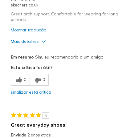
skechers.co.uk
Great arch support. Comfortable for wearing for long
periods.
Mostrar tradução
Mais detalhes
Prós
Em resumo
Sim, eu recomendaria a um amigo
Attractive Design
Esta crítica foi útil?
Breathe Well
0
0
Comfortable
sinalizar esta crítica
Melhores utilizações
Casual Wear
5
Width
Feels true to width
Great everyday shoes.
Sizing
Feels true to size
Enviado
2 anos atras
View On Shoes
Shoes are for Wearing