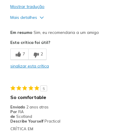
Mostrar tradução
Mais detalhes
Prós
Em resumo
Sim, eu recomendaria a um amigo
Attractive Design
Esta crítica foi útil?
Stylish
7
2
Melhores utilizações
sinalizar esta crítica
Travel
Walking holiday
5
Width
Feels too narrow
So comfortable
Sizing
Feels half size too small
Enviado
2 anos atras
View On Shoes
Shoes are for Wearing
Por
RA
de
Scotland
Describe Yourself
Practical
CRÍTICA EM