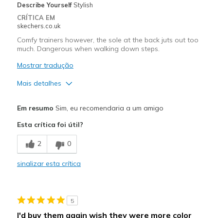
Describe Yourself
Stylish
CRÍTICA EM
skechers.co.uk
Comfy trainers however, the sole at the back juts out too
much. Dangerous when walking down steps.
Mostrar tradução
Mais detalhes
Prós
Em resumo
Sim, eu recomendaria a um amigo
Comfortable
Esta crítica foi útil?
Melhores utilizações
2
0
Casual Wear
sinalizar esta crítica
Width
Feels true to width
Sizing
Feels true to size
View On Shoes
I'm Into Shoes
5
I'd buy them again wish they were more color