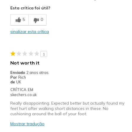
Breathe Well
Esta crítica foi útil?
Comfortable
5
0
Contras
sinalizar esta crítica
Show length is correct, but foot moves around
Melhores utilizações
1
Casual Wear
Not worth it
Travel
Enviado
2 anos atras
Por
Rich
Walking
de
UK
CRÍTICA EM
Width
Feels true to width
skechers.co.uk
Sizing
Feels full size too big
Really disappointing. Expected better but actually found my
View On Shoes
Shoes are for Wearing
feet hurt after walking short distances in these. No
cushioning around the ball of your foot.
Mostrar tradução