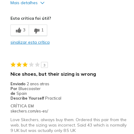
Mais detalhes
Prós
Esta crítica foi útil?
Stylish
3
1
Contras
sinalizar esta crítica
Poor Cushioning
Width
Feels true to width
Sizing
Feels half size too big
3
Nice shoes, but their sizing is wrong
Enviado
2 anos atras
Por
Bluecoaster
de
Spain
Describe Yourself
Practical
CRÍTICA EM
skechers.com/es-es/
Love Skechers, always buy them. Ordered this pair from the
web, but the sizing was incorrect. Said 43 which is normally
9 UK but was actually only 8.5 UK