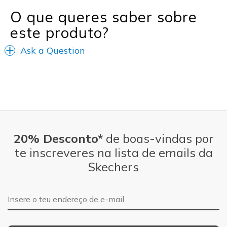
O que queres saber sobre
Special Occasions
este produto?
Travel
Ask a Question
Width
Feels true to width
Sizing
Feels true to size
View On Shoes
Shoes are for Wearing
20% Desconto*
de boas-vindas por
te inscreveres na lista de emails da
Skechers
Endereço de e-mail