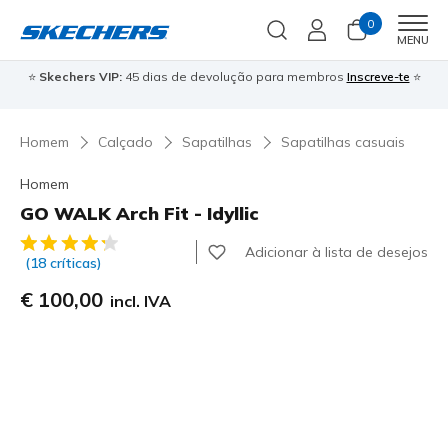
0
Men
MENU
⭐
Skechers VIP:
45 dias de devolução para membros
Inscreve-te
⭐

Homem
Calçado
Sapatilhas
Sapatilhas casuais
Homem
GO WALK Arch Fit - Idyllic
4$8 de 5 – Classificação do cliente
Adicionar à lista de desejos
(18 críticas)
€ 100,00
incl. IVA