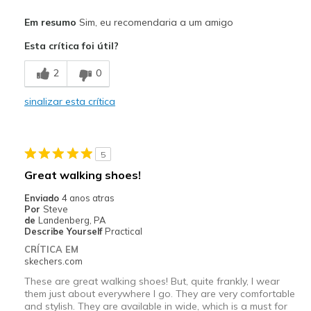
Prós
Em resumo
Sim, eu recomendaria a um amigo
Attractive Design
Esta crítica foi útil?
Breathe Well
2
0
Comfortable
sinalizar esta crítica
excellent arch and overall foot support
Melhores utilizações
5
Casual Wear
Great walking shoes!
Going Out
Enviado
4 anos atras
Por
Steve
Width
Feels true to width
de
Landenberg, PA
Describe Yourself
Practical
Sizing
Feels true to size
CRÍTICA EM
View On Shoes
Shoes are for Wearing
skechers.com
These are great walking shoes! But, quite frankly, I wear
them just about everywhere I go. They are very comfortable
and stylish. They are available in wide, which is a must for