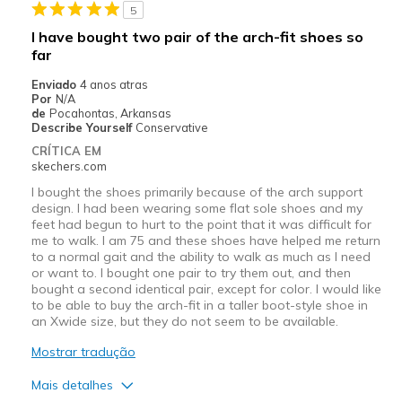
5
Width
Feels true to width
I have bought two pair of the arch-fit shoes so
Sizing
Feels true to size
far
View On Shoes
Shoes are for Wearing
Enviado
4 anos atras
Por
N/A
de
Pocahontas, Arkansas
Describe Yourself
Conservative
CRÍTICA EM
skechers.com
I bought the shoes primarily because of the arch support
design. I had been wearing some flat sole shoes and my
feet had begun to hurt to the point that it was difficult for
me to walk. I am 75 and these shoes have helped me return
to a normal gait and the ability to walk as much as I need
or want to. I bought one pair to try them out, and then
bought a second identical pair, except for color. I would like
to be able to buy the arch-fit in a taller boot-style shoe in
an Xwide size, but they do not seem to be available.
Mostrar tradução
Mais detalhes