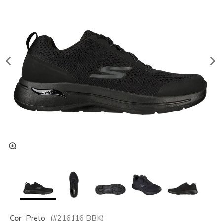
Cor
Preto
(#
216116
BBK
)