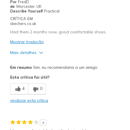
Por
FredD
de
Worcester, UK
Describe Yourself
Practical
CRÍTICA EM
skechers.co.uk
Had them 2 months now, good comfortable shoes.
Mostrar tradução
Mais detalhes
Prós
Em resumo
Sim, eu recomendaria a um amigo
Breathe Well
Esta crítica foi útil?
Comfortable
4
0
Durable
sinalizar esta crítica
Melhores utilizações
Casual Wear
4
Going Out