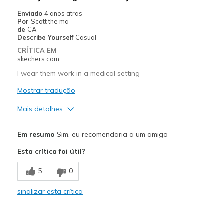
Enviado
4 anos atras
Por
Scott the ma
de
CA
Describe Yourself
Casual
CRÍTICA EM
skechers.com
I wear them work in a medical setting
Mostrar tradução
Mais detalhes
Prós
Em resumo
Sim, eu recomendaria a um amigo
Breathe Well
Esta crítica foi útil?
Comfortable
5
0
Melhores utilizações
sinalizar esta crítica
Casual Wear
Going Out