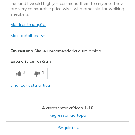
me, and I would highly recommend them to anyone. They
are very comparable price wise, with other similar walking
sneakers.
Mostrar tradução
Mais detalhes
Prós
Em resumo
Sim, eu recomendaria a um amigo
Attractive Design
Esta crítica foi útil?
Breathe Well
4
0
Comfortable
sinalizar esta crítica
Durable
Stylish
A apresentar críticas
1-10
Melhores utilizações
Regressar ao topo
Casual Wear
Seguinte
»
Going Out