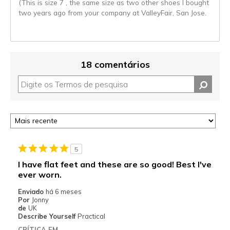
(This is size 7 , the same size as two other shoes I bought
two years ago from your company at ValleyFair, San Jose.
18 comentários
5
I have flat feet and these are so good! Best I've
ever worn.
Enviado
há 6 meses
Por
Jonny
de
UK
Describe Yourself
Practical
CRÍTICA EM