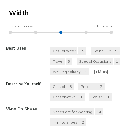
Width
Feels too narrow
Feels too wide
Best Uses
Casual Wear
15
Going Out
5
Travel
5
Special Occasions
1
[+
Mais
]
Walking holiday
1
Describe Yourself
Casual
8
Practical
7
Conservative
1
Stylish
1
View On Shoes
Shoes are for Wearing
14
I'm Into Shoes
2