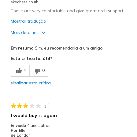
skechers.co.uk
These are very comfortable and give great arch support.
Mostrar tradução
Mais detalhes
Prós
Em resumo
Sim, eu recomendaria a um amigo
Comfortable
Esta crítica foi útil?
Melhores utilizações
4
0
Casual Wear
sinalizar esta crítica
Width
Feels true to width
Sizing
Feels true to size
View On Shoes
Shoes are for Wearing
3
I would buy it again
Enviado
4 anos atras
Por
Elle
de
London