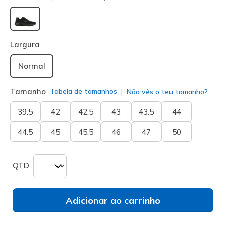
selecionado
Largura
Normal
Tamanho
Tabela de tamanhos
Não vês o teu tamanho?
39.5
42
42.5
43
43.5
44
44.5
45
45.5
46
47
50
QTD
Adicionar ao carrinho