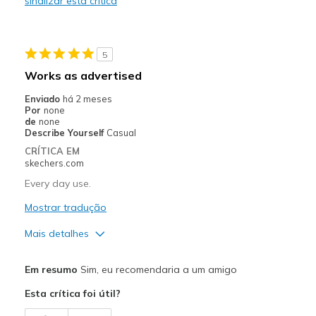
sinalizar esta crítica
5
Works as advertised
Enviado
há 2 meses
Por
none
de
none
Describe Yourself
Casual
CRÍTICA EM
skechers.com
Every day use.
Mostrar tradução
Mais detalhes
Prós
Em resumo
Sim, eu recomendaria a um amigo
Attractive Design
Esta crítica foi útil?
Comfortable