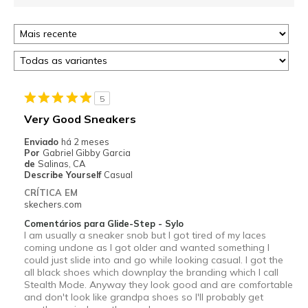
5
Very Good Sneakers
Enviado
há 2 meses
Por
Gabriel Gibby Garcia
de
Salinas, CA
Describe Yourself
Casual
CRÍTICA EM
skechers.com
Comentários para Glide-Step - Sylo
I am usually a sneaker snob but I got tired of my laces
coming undone as I got older and wanted something I
could just slide into and go while looking casual. I got the
all black shoes which downplay the branding which I call
Stealth Mode. Anyway they look good and are comfortable
and don't look like grandpa shoes so I'll probably get