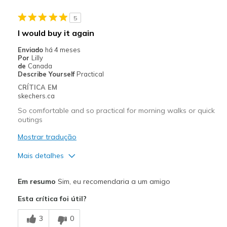
Stylish
5
Melhores utilizações
I would buy it again
Casual Wear
Enviado
há 4 meses
Por
Lilly
Going Out
de
Canada
Describe Yourself
Practical
Travel
CRÍTICA EM
skechers.ca
Width
Feels true to width
So comfortable and so practical for morning walks or quick
Sizing
Feels true to size
outings
View On Shoes
Shoes are for Wearing
Mostrar tradução
Mais detalhes
Prós
Em resumo
Sim, eu recomendaria a um amigo
Comfortable
Esta crítica foi útil?
Contras
3
0
Wear Out Quickly