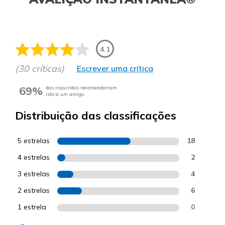
4.1
(30 críticas)
Escrever uma crítica
69%
dos inquiridos recomendariam
isto a um amigo.
Distribuição das classificações
5 estrelas
18
4 estrelas
2
3 estrelas
4
2 estrelas
6
1 estrela
0