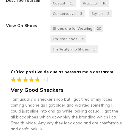
Describe Yourself
Casual
13
Practical
10
Conservative
3
Stylish
2
View On Shoes
Shoes are for Wearing
20
I'm Into Shoes
5
I'm Really Into Shoes
3
Crítica positiva de que as pessoas mais gostaram
5
Very Good Sneakers
I am usually a sneaker snob but I got tired of my laces
coming undone as I got older and wanted something I
could just slide into and go while looking casual. I got the
all black shoes which downplay the branding which I call
Stealth Mode. Anyway they look good and are comfortable
and don't look lik
...