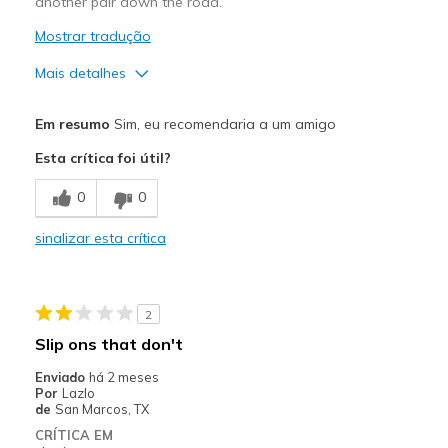
another pair down the road.
Mostrar tradução
Mais detalhes
Prós
Em resumo
Sim, eu recomendaria a um amigo
Attractive Design
Esta crítica foi útil?
Melhores utilizações
0
0
Casual Wear
sinalizar esta crítica
Width
Feels true to width
Sizing
Feels true to size
View On Shoes
I'm Into Shoes
2
Slip ons that don't
Enviado
há 2 meses
Por
Lazlo
de
San Marcos, TX
CRÍTICA EM