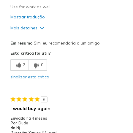
Use for work as well
Mostrar tradução
Mais detalhes
Prós
Em resumo
Sim, eu recomendaria a um amigo
Comfortable
Esta crítica foi útil?
Stylish
2
0
Melhores utilizações
sinalizar esta crítica
Casual Wear
Width
Feels true to width
5
Sizing
Feels true to size
I would buy again
View On Shoes
I'm Into Shoes
Enviado
há 4 meses
Por
Dude
de
Nj
Describe Yourself
Casual