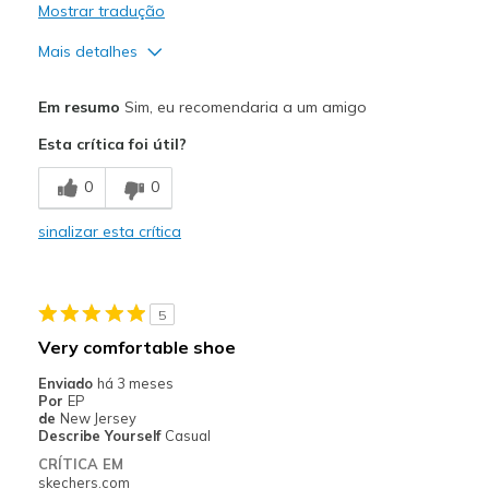
Width
Feels true to width
Mostrar tradução
Sizing
Feels true to size
Mais detalhes
View On Shoes
Shoes are for Wearing
Prós
Em resumo
Sim, eu recomendaria a um amigo
Attractive Design
Esta crítica foi útil?
Breathe Well
0
0
Comfortable
sinalizar esta crítica
Melhores utilizações
Casual Wear
5
Width
Feels true to width
Very comfortable shoe
Sizing
Feels true to size
Enviado
há 3 meses
View On Shoes
Shoes are for Wearing
Por
EP
de
New Jersey
Describe Yourself
Casual
CRÍTICA EM
skechers.com