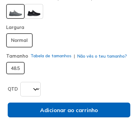
selecionado
Largura
Normal
Tamanho
Tabela de tamanhos
Não vês o teu tamanho?
48.5
QTD
Adicionar ao carrinho