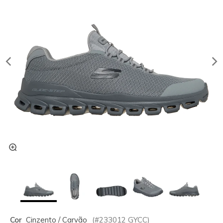
Cor
Cinzento / Carvão
(#
233012
GYCC
)