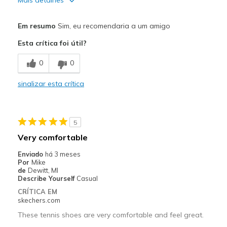
Prós
Em resumo
Sim, eu recomendaria a um amigo
Attractive Design
Esta crítica foi útil?
Breathe Well
0
0
Comfortable
sinalizar esta crítica
Durable
Stylish
5
Melhores utilizações
Very comfortable
Casual Wear
Enviado
há 3 meses
Por
Mike
Going Out
de
Dewitt, MI
Describe Yourself
Casual
Special Occasions
CRÍTICA EM
skechers.com
Travel
These tennis shoes are very comfortable and feel great.