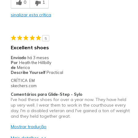
0
1
Stylish
sinalizar esta crítica
Melhores utilizações
Casual Wear
5
Width
Feels true to width
Excellent shoes
Sizing
Feels true to size
Enviado
há 3 meses
View On Shoes
Shoes are for Wearing
Por
Heath the Hillbilly
de
Merica
Describe Yourself
Practical
CRÍTICA EM
skechers.com
Comentários para Glide-Step - Sylo
I've had these shoes for over a year now. They have held
up very well. I wear them to work in the courthouse every
day. I'm a disabled veteran and I've gained a ton of weight
and they held together great.
Mostrar tradução
Mais detalhes