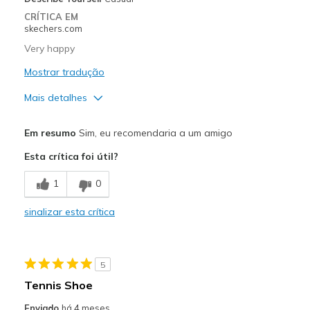
CRÍTICA EM
skechers.com
Very happy
Mostrar tradução
Mais detalhes
Prós
Em resumo
Sim, eu recomendaria a um amigo
Comfortable
Esta crítica foi útil?
Stylish
1
0
Melhores utilizações
sinalizar esta crítica
Casual Wear
Travel
5
Width
Feels true to width
Tennis Shoe
View On Shoes
Shoes are for Wearing
Enviado
há 4 meses