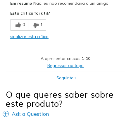
Em resumo
Não, eu não recomendaria a um amigo
Attractive Design
Esta crítica foi útil?
Breathe Well
0
1
Stylish
sinalizar esta crítica
Melhores utilizações
Casual Wear
A apresentar críticas
1-10
Travel
Regressar ao topo
Width
Feels too wide
Seguinte
»
Sizing
Feels half size too big
View On Shoes
Shoes are for Wearing
O que queres saber sobre
este produto?
Ask a Question