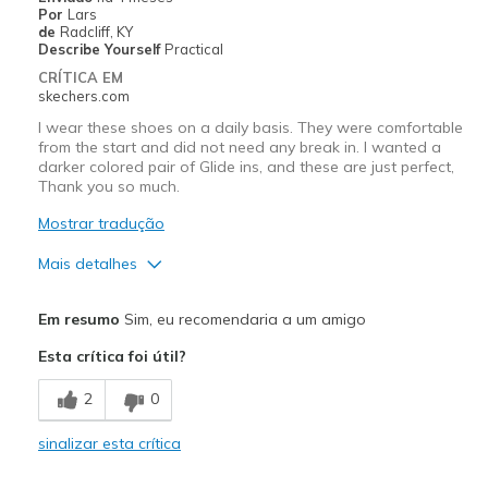
Por
Lars
de
Radcliff, KY
Describe Yourself
Practical
CRÍTICA EM
skechers.com
I wear these shoes on a daily basis. They were comfortable
from the start and did not need any break in. I wanted a
darker colored pair of Glide ins, and these are just perfect,
Thank you so much.
Mostrar tradução
Mais detalhes
Prós
Em resumo
Sim, eu recomendaria a um amigo
Attractive Design
Esta crítica foi útil?
Breathe Well
2
0
Comfortable
sinalizar esta crítica
Durable