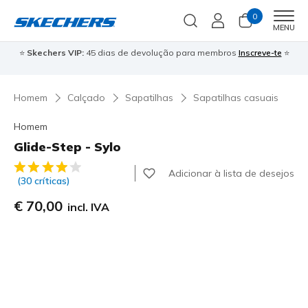
0
Men
MENU
⭐
Skechers VIP:
45 dias de devolução para membros
Inscreve-te
⭐

Homem
Calçado
Sapatilhas
Sapatilhas casuais
Homem
Glide-Step - Sylo
5 de 5 – Classificação do cliente
Adicionar à lista de desejos
(30 críticas)
€ 70,00
incl. IVA