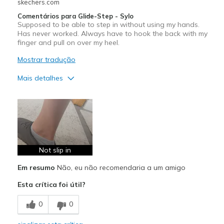
skechers.com
Comentários para Glide-Step - Sylo
Supposed to be able to step in without using my hands.
Has never worked. Always have to hook the back with my
finger and pull on over my heel.
Mostrar tradução
Mais detalhes
Width
Feels true to width
Sizing
Feels true to size
Not slip in
Em resumo
Não, eu não recomendaria a um amigo
Esta crítica foi útil?
0
0