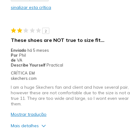
sinalizar esta crítica
Melhores utilizações
Going Out
2
Width
Feels true to width
These shoes are NOT true to size fit...
Sizing
Feels true to size
Enviado
há 5 meses
View On Shoes
Shoes are for Wearing
Por
Phil
de
VA
Describe Yourself
Practical
CRÍTICA EM
skechers.com
I am a huge Skechers fan and client and have several pair,
however these are not comfortable due to the size is not a
true 11. They are too wide and large, so I wont even wear
them.
Mostrar tradução
Mais detalhes
Prós