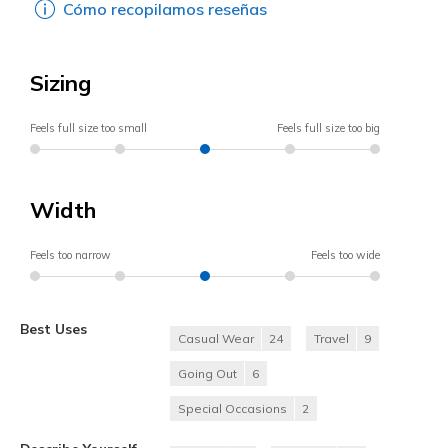
Cómo recopilamos reseñas
Sizing
Feels full size too small
Feels full size too big
Width
Feels too narrow
Feels too wide
Best Uses
Casual Wear
24
Travel
9
Going Out
6
Special Occasions
2