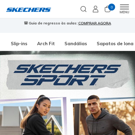
0
Men
MENU
🎒 Guia de regresso às aulas:
COMPRAR AGORA
⭐
Slip-ins
Arch Fit
Sandálias
Sapatos de lona