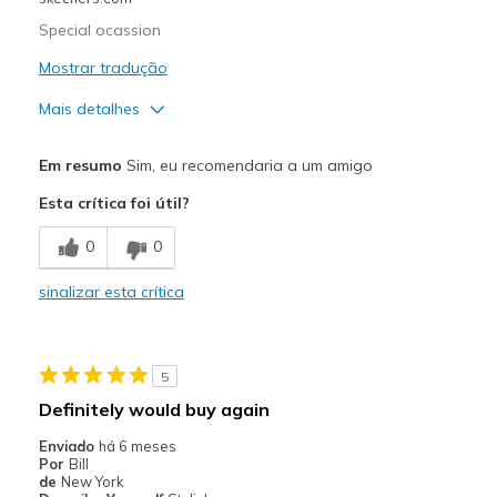
Special ocassion
Mostrar tradução
Mais detalhes
Prós
Em resumo
Sim, eu recomendaria a um amigo
Comfortable
Esta crítica foi útil?
Contras
0
0
Wear Out Quickly
sinalizar esta crítica
Melhores utilizações
Special Occasions
5
Width
Feels true to width
Definitely would buy again
Sizing
Feels true to size
Enviado
há 6 meses
View On Shoes
Shoes are for Wearing
Por
Bill
de
New York