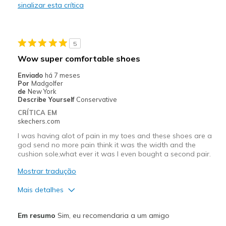
sinalizar esta crítica
Durable
Stylish
5
Melhores utilizações
Wow super comfortable shoes
Casual Wear
Enviado
há 7 meses
Por
Madgolfer
Travel
de
New York
Describe Yourself
Conservative
Width
Feels true to width
CRÍTICA EM
skechers.com
Sizing
Feels true to size
View On Shoes
Shoes are for Wearing
I was having alot of pain in my toes and these shoes are a
god send no more pain think it was the width and the
cushion sole,what ever it was I even bought a second pair.
Mostrar tradução
Mais detalhes
Prós
Em resumo
Sim, eu recomendaria a um amigo
Attractive Design