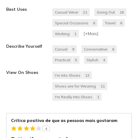
Best Uses
Casual Wear
21
Going Out
16
Special Occasions
6
Travel
6
[+
Mais
]
Working
1
Describe Yourself
Casual
9
Conservative
6
Practical
5
Stylish
4
View On Shoes
I'm Into Shoes
13
Shoes are for Wearing
11
I'm Really Into Shoes
1
Crítica positiva de que as pessoas mais gostaram
4