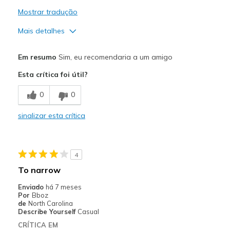
Mostrar tradução
Mais detalhes
Prós
Em resumo
Sim, eu recomendaria a um amigo
Attractive Design
Esta crítica foi útil?
Stylish
0
0
Melhores utilizações
sinalizar esta crítica
Casual Wear
Going Out
4
Width
Feels true to width
To narrow
Sizing
Feels true to size
Enviado
há 7 meses
View On Shoes
I'm Into Shoes
Por
Bboz
de
North Carolina
Describe Yourself
Casual
CRÍTICA EM