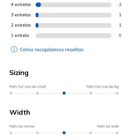
4 estrelas
2
3 estrelas
1
2 estrelas
1
1 estrela
0
Cómo recopilamos reseñas
Sizing
Feels full size too small
Feels full size too big
Width
Feels too narrow
Feels too wide