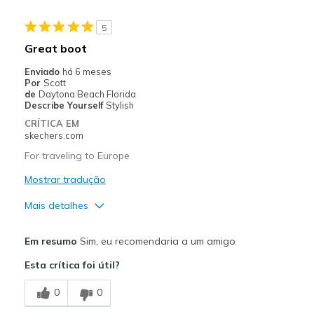
Melhores utilizações
5
Casual Wear
Great boot
Going Out
Enviado
há 6 meses
Por
Scott
Working
de
Daytona Beach Florida
Describe Yourself
Stylish
Width
Feels true to width
CRÍTICA EM
skechers.com
Sizing
Feels true to size
View On Shoes
Shoes are for Wearing
For traveling to Europe
Mostrar tradução
Mais detalhes
Prós
Em resumo
Sim, eu recomendaria a um amigo
Attractive Design
Esta crítica foi útil?
Breathe Well
0
0
Comfortable