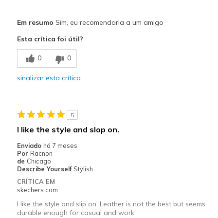
Prós
Em resumo
Sim, eu recomendaria a um amigo
Attractive Design
Esta crítica foi útil?
Comfortable
0
0
Stylish
sinalizar esta crítica
Melhores utilizações
Going Out
5
Special Occasions
I like the style and slop on.
Width
Feels true to width
Enviado
há 7 meses
Por
Racnon
Sizing
Feels true to size
de
Chicago
View On Shoes
Shoes are for Wearing
Describe Yourself
Stylish
CRÍTICA EM
skechers.com
I like the style and slip on. Leather is not the best but seems
durable enough for casual and work.