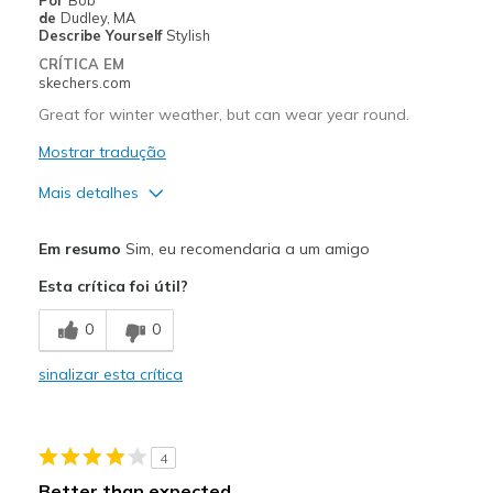
de
Dudley, MA
Describe Yourself
Stylish
CRÍTICA EM
skechers.com
Great for winter weather, but can wear year round.
Mostrar tradução
Mais detalhes
Prós
Em resumo
Sim, eu recomendaria a um amigo
Attractive Design
Esta crítica foi útil?
Comfortable
0
0
Stylish
sinalizar esta crítica
Melhores utilizações
Casual Wear
4
Going Out
Better than expected