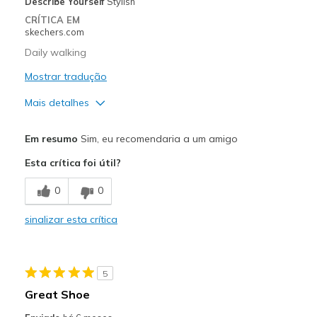
Describe Yourself
Stylish
CRÍTICA EM
skechers.com
Daily walking
Mostrar tradução
Mais detalhes
Prós
Em resumo
Sim, eu recomendaria a um amigo
Attractive Design
Esta crítica foi útil?
Breathe Well
0
0
Comfortable
sinalizar esta crítica
Durable
Stylish
5
Contras
Great Shoe
Great cushion