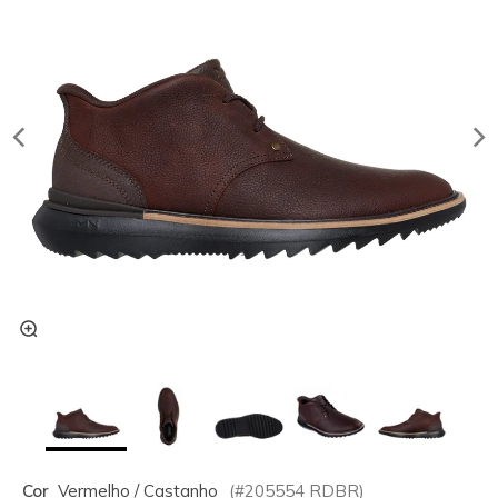
Cor
Vermelho / Castanho
(#
205554
RDBR
)