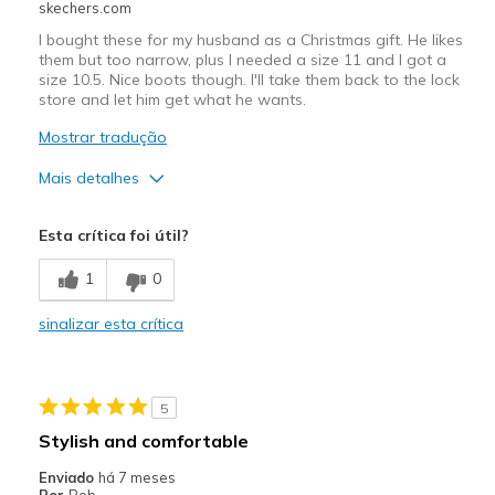
skechers.com
I bought these for my husband as a Christmas gift. He likes
them but too narrow, plus I needed a size 11 and I got a
size 10.5. Nice boots though. I'll take them back to the lock
store and let him get what he wants.
Mostrar tradução
Mais detalhes
Prós
Esta crítica foi útil?
Attractive Design
1
0
Stylish
sinalizar esta crítica
Melhores utilizações
Casual Wear
5
Going Out
Stylish and comfortable
Width
Feels too narrow
Enviado
há 7 meses
View On Shoes
I'm Into Shoes
Por
Bob