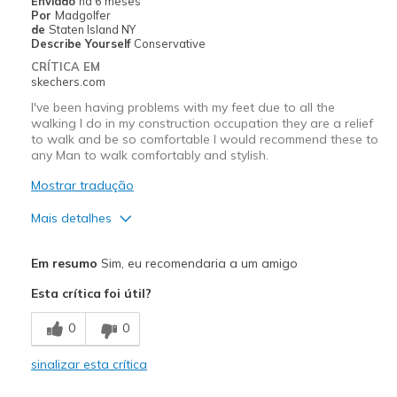
Enviado
há 6 meses
Por
Madgolfer
Width
Feels true to width
de
Staten Island NY
Describe Yourself
Conservative
Sizing
Feels true to size
CRÍTICA EM
View On Shoes
I'm Really Into Shoes
skechers.com
I've been having problems with my feet due to all the
walking I do in my construction occupation they are a relief
to walk and be so comfortable I would recommend these to
any Man to walk comfortably and stylish.
Mostrar tradução
Mais detalhes
Prós
Em resumo
Sim, eu recomendaria a um amigo
Attractive Design
Esta crítica foi útil?
Breathe Well
0
0
Comfortable
sinalizar esta crítica
Stylish