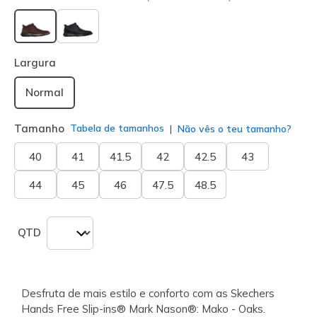
selecionado
Largura
Normal
Tamanho
Tabela de tamanhos
Não vês o teu tamanho?
40
41
41.5
42
42.5
43
44
45
46
47.5
48.5
QTD
Desfruta de mais estilo e conforto com as Skechers
Hands Free Slip-ins® Mark Nason®: Mako - Oaks.