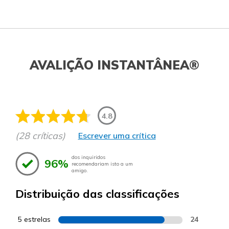
AVALIÇÃO INSTANTÂNEA®
4.8
(28 críticas)
Escrever uma crítica
dos inquiridos
96%
recomendariam isto a um
amigo.
Distribuição das classificações
5 estrelas
24