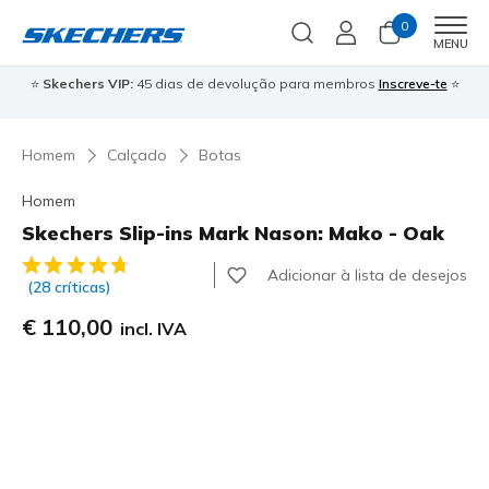
0
Men
MENU
⭐
Skechers VIP:
45 dias de devolução para membros
Inscreve-te
⭐

Homem
Calçado
Botas
Homem
Skechers Slip-ins Mark Nason: Mako - Oak
4 de 5 – Classificação do cliente
Adicionar à lista de desejos
(28 críticas)
€ 110,00
incl. IVA