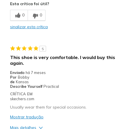
Esta crítica foi útil?
Comfortable
0
0
Stylish
sinalizar esta crítica
Melhores utilizações
Casual Wear
5
Going Out
This shoe is very comfortable. I would buy this
again.
Width
Feels true to width
Sizing
Feels true to size
Enviado
há 7 meses
Por
Bobby
View On Shoes
Shoes are for Wearing
de
Kansas
Describe Yourself
Practical
CRÍTICA EM
skechers.com
Usually wear them for special occasions.
Mostrar tradução
Mais detalhes