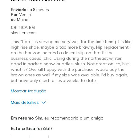
Width
Feels true to width
Enviado
há 8 meses
Por
Veesh
Sizing
Feels true to size
de
Maine
View On Shoes
I'm Into Shoes
CRÍTICA EM
skechers.com
This "boot" is serving me very well for the time being. It's like
high rise shoe, maybe a tad more brawny. Hip replacement
on the horizon, needed a decent slip on that fit the
business casual chic. Using during the northeast winter,
good in packed snow, puddles, slush. Not great on ice, but
what is? Overall happy with the purchase, would buy the
brown ones as well if my size was available. I'd buy again,
but have only used for two weeks to date.
Mostrar tradução
Mais detalhes
Prós
Em resumo
Sim, eu recomendaria a um amigo
Attractive Design
Esta crítica foi útil?
Comfortable