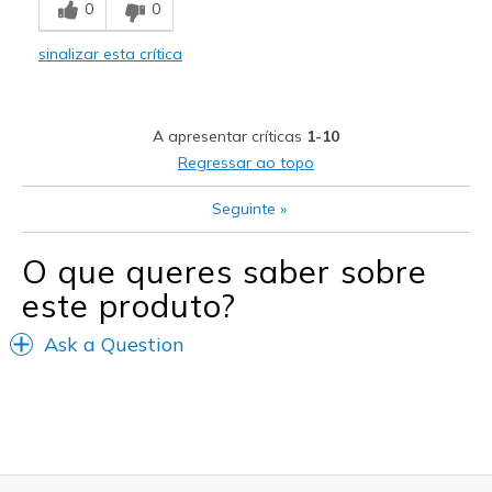
0
0
Melhores utilizações
sinalizar esta crítica
Urban winter use
Width
Feels true to width
A apresentar críticas
1-10
Sizing
Feels half size too big
Regressar ao topo
View On Shoes
I'm Into Shoes
Seguinte
»
O que queres saber sobre
este produto?
Ask a Question