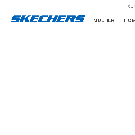
MULHER
HO
Mulher
Calçado
Sapatilhas
Sapatilhas