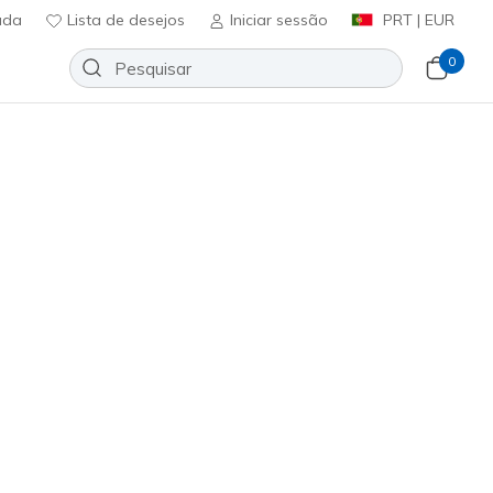
uda
Lista de desejos
Iniciar sessão
PRT | EUR
0
rch Fit 2.0 - Kiera
Adicionar à lista de desejos
em críticas
icação do cliente
ncl. IVA
5328
BBK
)