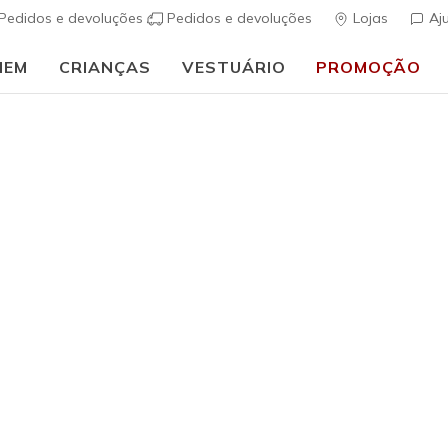
Pedidos e devoluções
Pedidos e devoluções
Lojas
Aj
MEM
CRIANÇAS
VESTUÁRIO
PROMOÇÃO
🎒 Guia de regresso às aulas:
COMPRAR AGORA
Mulher
GO WALK A
s
5 de 5 – Classif
€ 95,00
i
Cor
Preto
(#
12