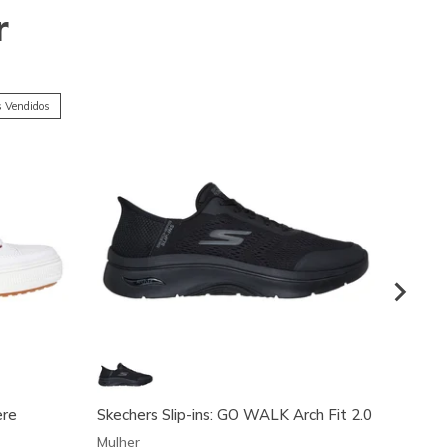
r
 Vendidos
ere
Skechers Slip-ins: GO WALK Arch Fit 2.0
Skeche
- Tat
Mulher