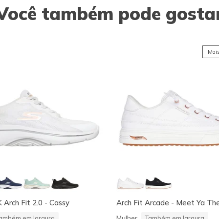
Você também pode gosta
Mais
rch Fit 2.0 - Cassy
Arch Fit Arcade - Meet Ya Th
Mulher
ambém em largura
Também em largura