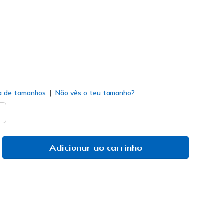
selecionado
a de tamanhos
Não vês o teu tamanho?
Adicionar ao carrinho