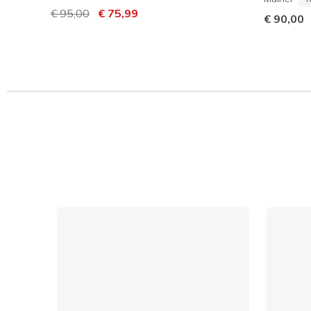
Preço com desconto de
€ 95,00
para
€ 75,99
€ 90,00