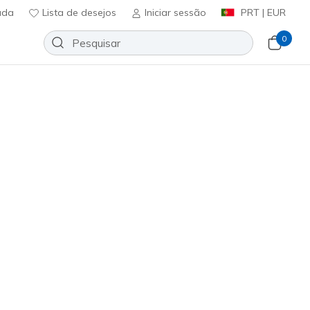
uda
Lista de desejos
Iniciar sessão
PRT | EUR
0
- Vendox
Adicionar à lista de desejos
1 crítica)
ificação do cliente
ncl. IVA
03695L
W
)