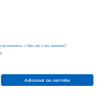
do
a de tamanhos
Não vês o teu tamanho?
s)
Adicionar ao carrinho