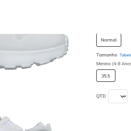
seleciona
Largura
Normal
Tamanho
Tabel
Menino (4-8 Ano
35.5
QTD