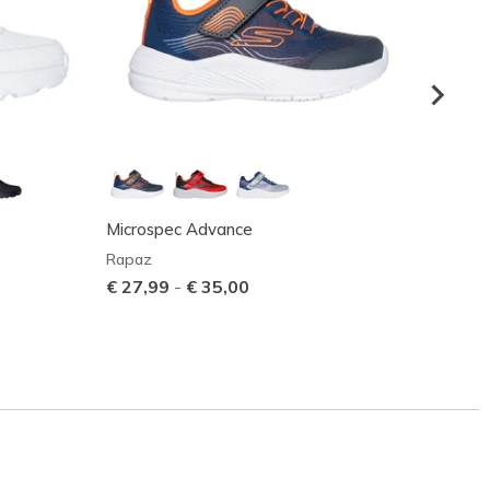
Microspec Advance
UNO Li
Rapaz
Rapaz
€ 27,99
-
€ 35,00
€ 31,