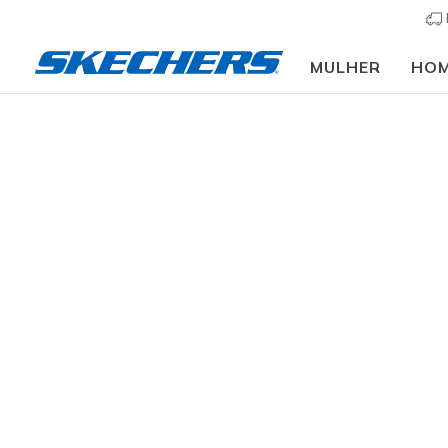
MULHER
HO
Crianças
Menino
Sapatilhas