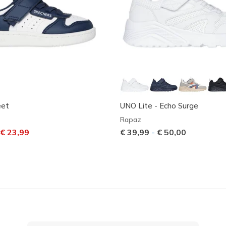
eet
UNO Lite - Echo Surge
Rapaz
m desconto de
ara
€ 23,99
€ 39,99
-
€ 50,00