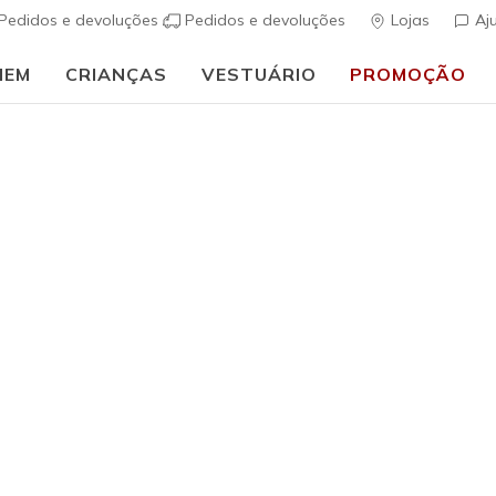
Pedidos e devoluções
Pedidos e devoluções
Lojas
Aj
MEM
CRIANÇAS
VESTUÁRIO
PROMOÇÃO
🎒 Guia de regresso às aulas:
COMPRAR AGORA
Rapaz
UNO Lite 
(
4$9 de 5 – Class
€ 50,00
i
Cor
Branco
(#
4