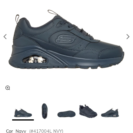
Cor
Navy
(#
417004L
NVY
)