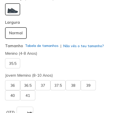
selecionado
Largura
Normal
Tamanho
Tabela de tamanhos
Não vês o teu tamanho?
Menino (4-8 Anos)
35.5
Jovem Memino (8-10 Anos)
36
36.5
37
37.5
38
39
40
41
QTD