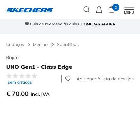
0
Men
MENU
🎒 Guia de regresso às aulas:
COMPRAR AGORA
⭐
Crianças
Menino
Sapatilhas
Rapaz
UNO Gen1 - Class Edge
5 de 5 – Classificação do cliente
Adicionar à lista de desejos
sem críticas
€ 70,00
incl. IVA