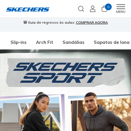
0
Men
MENU
🎒 Guia de regresso às aulas:
COMPRAR AGORA
⭐
Slip-ins
Arch Fit
Sandálias
Sapatos de lona