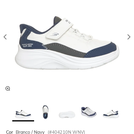
Cor
Branco / Navy
(#
404210N
WNV
)