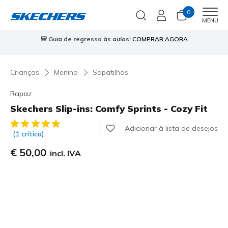
0
Men
MENU
🎒 Guia de regresso às aulas:
COMPRAR AGORA
⭐
Crianças
Menino
Sapatilhas
Rapaz
Skechers Slip-ins: Comfy Sprints - Cozy Fit
3$4 de 5 – Classificação do cliente
Adicionar à lista de desejos
(1 crítica)
€ 50,00
incl. IVA