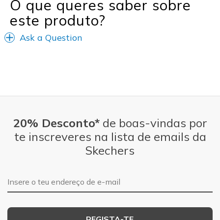
O que queres saber sobre
View On Shoes
Shoes are for Wearing
este produto?
Ask a Question
20% Desconto*
de boas-vindas por
te inscreveres na lista de emails da
Skechers
Endereço de e-mail
REGISTA-TE