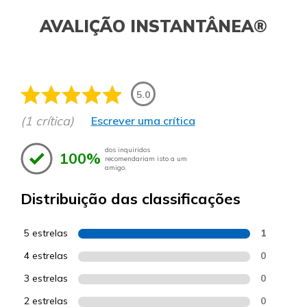
AVALIÇÃO INSTANTÂNEA®
5.0
(1 crítica)
Escrever uma crítica
dos inquiridos
100%
recomendariam isto a um
amigo.
Distribuição das classificações
5 estrelas
1
4 estrelas
0
3 estrelas
0
2 estrelas
0