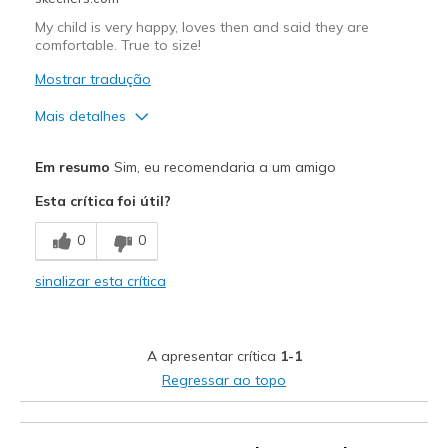
My child is very happy, loves then and said they are
comfortable. True to size!
Mostrar tradução
Mais detalhes
Prós
Em resumo
Sim, eu recomendaria a um amigo
Attractive Design
Esta crítica foi útil?
Breathe Well
0
0
Comfortable
sinalizar esta crítica
Stylish
Melhores utilizações
A apresentar crítica
1-1
Casual Wear
Regressar ao topo
Width
Feels true to width
Sizing
Feels true to size