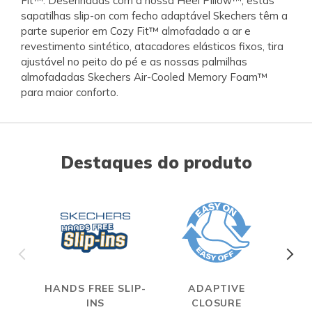
Fit™. Desenhadas com a nossa Heel Pillow™, estas
sapatilhas slip-on com fecho adaptável Skechers têm a
parte superior em Cozy Fit™ almofadado a ar e
revestimento sintético, atacadores elásticos fixos, tira
ajustável no peito do pé e as nossas palmilhas
almofadadas Skechers Air-Cooled Memory Foam™
para maior conforto.
Destaques do produto
HANDS FREE SLIP-
ADAPTIVE
A
INS
CLOSURE
ME