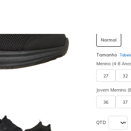
Largura
Normal
Tamanho
Tabel
Menino (4-8 Ano
27
32
Jovem Memino (
36
37
QTD