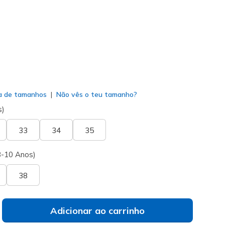
selecionado
a de tamanhos
Não vês o teu tamanho?
s)
33
34
35
8-10 Anos)
38
Adicionar ao carrinho