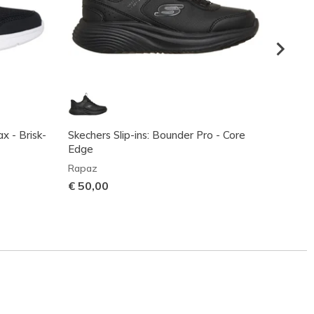
x - Brisk-
Skechers Slip-ins: Bounder Pro - Core
Skeche
Edge
Rapaz
Rapaz
€ 55,
€ 50,00