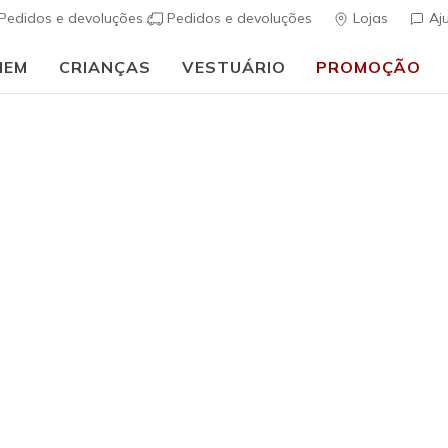
Pedidos e devoluções
Pedidos e devoluções
Lojas
Aj
MEM
CRIANÇAS
VESTUÁRIO
PROMOÇÃO
Rapaz
Skechers 
(
3$5 de 5 – Class
€ 45,00
i
Cor
Preto
(#
40