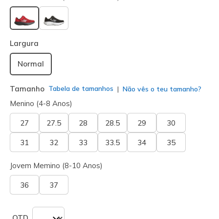
selecionado
Largura
Normal
Tamanho
Tabela de tamanhos
Não vês o teu tamanho?
Menino (4-8 Anos)
27
27.5
28
28.5
29
30
31
32
33
33.5
34
35
Jovem Memino (8-10 Anos)
36
37
QTD