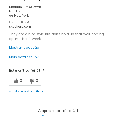
Enviado
1 mês atrás
Por
LS
de
New York
CRÍTICA EM
skechers.com
They are a nice style but don't hold up that well, coming
apart after 1 week!
Mostrar tradução
Mais detalhes
Contras
Esta crítica foi útil?
Need Break In
0
0
Poor Quality
sinalizar esta crítica
Wear Out Quickly
Width
Feels too narrow
A apresentar crítica
1-1
Sizing
Feels true to size