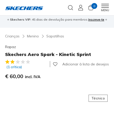
0
Men
MENU
⭐
Skechers VIP:
45 dias de devolução para membros
Inscreve-te
⭐

Crianças
Menino
Sapatilhas
Rapaz
Skechers Aero Spark - Kinetic Sprint
3$2 de 5 – Classificação do cliente
Adicionar à lista de desejos
(1 crítica)
€ 60,00
incl. IVA
Técnico