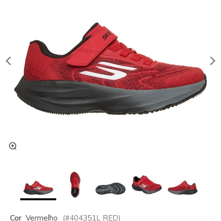
Cor
Vermelho
(#
404351L
RED
)