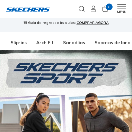
0
Men
MENU
🎒 Guia de regresso às aulas:
COMPRAR AGORA
⭐
Slip-ins
Arch Fit
Sandálias
Sapatos de lona